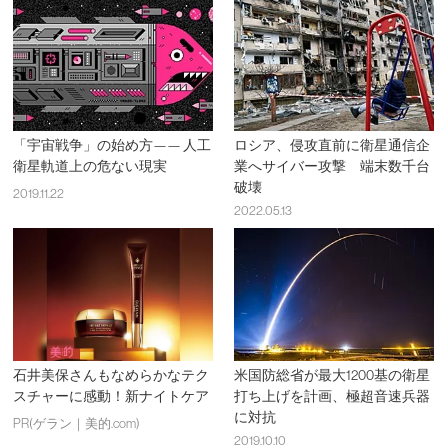
「宇宙戦争」の始め方—— 人工
ロシア、侵攻直前に衛星通信企
衛星軌道上の危ない現実
業へサイバー攻撃 端末数千台
破壊
2019.11.22
2022.05.13
石井美保さんもなめらかなテク
米国防総省が最大1200基の衛星
スチャーに感動！新ナイトケア
打ち上げを計画、極超音速兵器
に対抗
PR(ゲラン｜美的.com)
2019.10.10