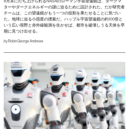
8月末に打ち上げられるNASAのローマン宇宙望遠鏡は、ダークマ
ターやダークエネルギーの謎に迫るために設計された。だが研究者
チームは、この望遠鏡がもう一つの役割を果たせることに気づい
た。地球に迫る小惑星の捜索だ。ハッブル宇宙望遠鏡の約100倍と
いう広い視野と赤外線観測を生かせば、都市を破壊しうる天体を早
期に見つけ出せる。
by
Robin George Andrews