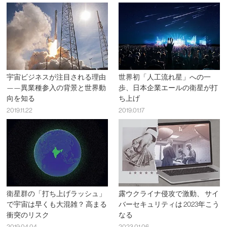
宇宙ビジネスが注目される理由
世界初「人工流れ星」への一
——異業種参入の背景と世界動
歩、日本企業エールの衛星が打
向を知る
ち上げ
2019.11.22
2019.01.17
衛星群の「打ち上げラッシュ」
露ウクライナ侵攻で激動、 サイ
で宇宙は早くも大混雑？ 高まる
バーセキュリティは 2023年こう
衝突のリスク
なる
2019.04.04
2023.01.06