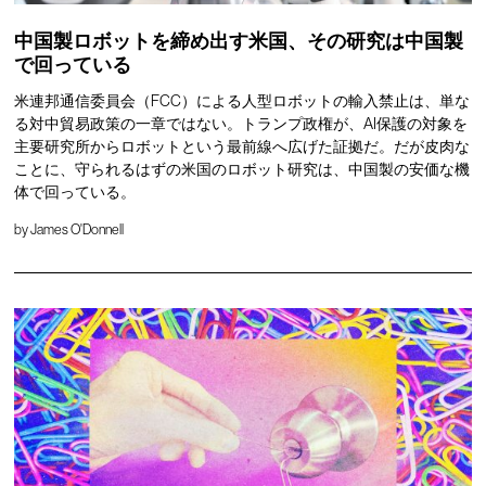
中国製ロボットを締め出す米国、その研究は中国製
で回っている
米連邦通信委員会（FCC）による人型ロボットの輸入禁止は、単な
る対中貿易政策の一章ではない。トランプ政権が、AI保護の対象を
主要研究所からロボットという最前線へ広げた証拠だ。だが皮肉な
ことに、守られるはずの米国のロボット研究は、中国製の安価な機
体で回っている。
by
James O'Donnell