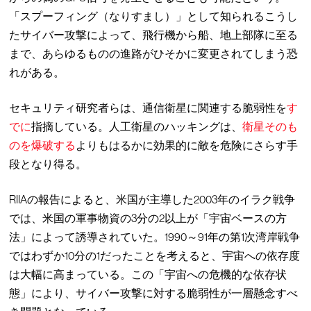
「スプーフィング（なりすまし）」として知られるこうし
たサイバー攻撃によって、飛行機から船、地上部隊に至る
まで、あらゆるものの進路がひそかに変更されてしまう恐
れがある。
セキュリティ研究者らは、通信衛星に関連する脆弱性を
す
でに
指摘している。人工衛星のハッキングは、
衛星そのも
のを爆破する
よりもはるかに効果的に敵を危険にさらす手
段となり得る。
RIIAの報告によると、米国が主導した2003年のイラク戦争
では、米国の軍事物資の3分の2以上が「宇宙ベースの方
法」によって誘導されていた。1990～91年の第1次湾岸戦争
ではわずか10分の1だったことを考えると、宇宙への依存度
は大幅に高まっている。この「宇宙への危機的な依存状
態」により、サイバー攻撃に対する脆弱性が一層懸念すべ