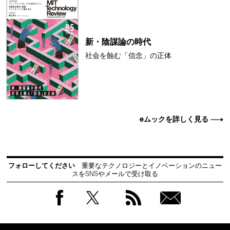
新・陰謀論の時代
社会を蝕む「信念」の正体
eムックを詳しく見る
フォローしてください
重要なテクノロジーとイノベーションのニュー
スをSNSやメールで受け取る
Facebook
Twitter
RSS
無料
会員
登録