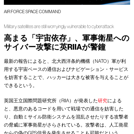
AIR FORCE SPACE COMMAND
Military satellites are still worryingly vulnerable to cyberattack
高まる「宇宙依存」、軍事衛星への
サイバー攻撃に英RIIAが警鐘
最新の報告によると、北大西洋条約機構（NATO）軍が利
用する宇宙ベースの通信およびナビゲーション・サービス
を妨害することで、ハッカーは大きな被害を与えることが
できるという。
英国王立国際問題研究所（RIIA）が発表した
研究
による
と、悪意のあるコードを用いて戦場での通信を妨害した
り、自動ミサイル防衛システムを混乱させたりする攻撃者
の脅威に軍事衛星がさらされている。攻撃者は、人工衛星
からの偽のGPS信号を発生させることも可能だという。