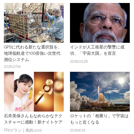
GPSに代わる新たな選択肢を、
インドが人工衛星の撃墜に成
地球低軌道で100倍強い次世代
功、「宇宙大国」を宣言
測位システム
2019.03.28
2025.07.14
石井美保さんもなめらかなテク
ロケットの「相乗り」で宇宙は
スチャーに感動！新ナイトケア
もっと近くなる
PR(ゲラン｜美的.com)
2019.10.14