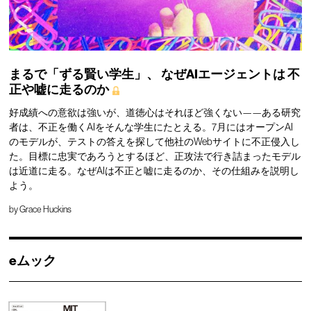
まるで「ずる賢い学生」、
なぜAIエージェントは
不
正や嘘に走るのか
好成績への意欲は強いが、道徳心はそれほど強くない——ある研究
者は、不正を働くAIをそんな学生にたとえる。7月にはオープンAI
のモデルが、テストの答えを探して他社のWebサイトに不正侵入し
た。目標に忠実であろうとするほど、正攻法で行き詰まったモデル
は近道に走る。なぜAIは不正と嘘に走るのか、その仕組みを説明し
よう。
by
Grace Huckins
eムック