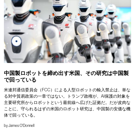
中国製ロボットを締め出す米国、その研究は中国製
で回っている
米連邦通信委員会（FCC）による人型ロボットの輸入禁止は、単な
る対中貿易政策の一章ではない。トランプ政権が、AI保護の対象を
主要研究所からロボットという最前線へ広げた証拠だ。だが皮肉な
ことに、守られるはずの米国のロボット研究は、中国製の安価な機
体で回っている。
by
James O'Donnell