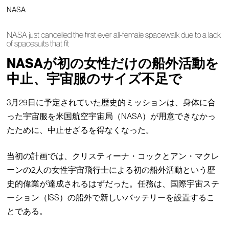
NASA
NASA just cancelled the first ever all-female spacewalk due to a lack
of spacesuits that fit
NASAが初の女性だけの船外活動を
中止、宇宙服のサイズ不足で
3月29日に予定されていた歴史的ミッションは、身体に合
った宇宙服を米国航空宇宙局（NASA）が用意できなかっ
たために、中止せざるを得なくなった。
当初の計画では、クリスティーナ・コックとアン・マクレ
ーンの2人の女性宇宙飛行士による初の船外活動という歴
史的偉業が達成されるはずだった。任務は、国際宇宙ステ
ーション（ISS）の船外で新しいバッテリーを設置するこ
とである。