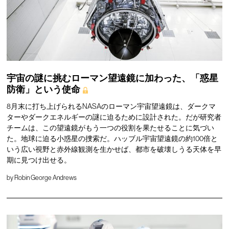
宇宙の謎に挑むローマン望遠鏡に加わった、「惑星
防衛」という使命
8月末に打ち上げられるNASAのローマン宇宙望遠鏡は、ダークマ
ターやダークエネルギーの謎に迫るために設計された。だが研究者
チームは、この望遠鏡がもう一つの役割を果たせることに気づい
た。地球に迫る小惑星の捜索だ。ハッブル宇宙望遠鏡の約100倍と
いう広い視野と赤外線観測を生かせば、都市を破壊しうる天体を早
期に見つけ出せる。
by
Robin George Andrews