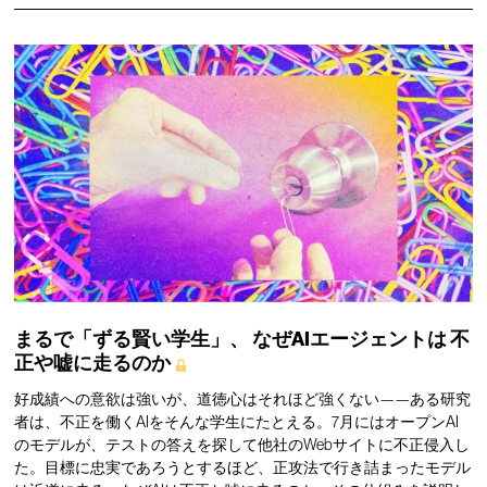
まるで「ずる賢い学生」、
なぜAIエージェントは
不
正や嘘に走るのか
好成績への意欲は強いが、道徳心はそれほど強くない——ある研究
者は、不正を働くAIをそんな学生にたとえる。7月にはオープンAI
のモデルが、テストの答えを探して他社のWebサイトに不正侵入し
た。目標に忠実であろうとするほど、正攻法で行き詰まったモデル