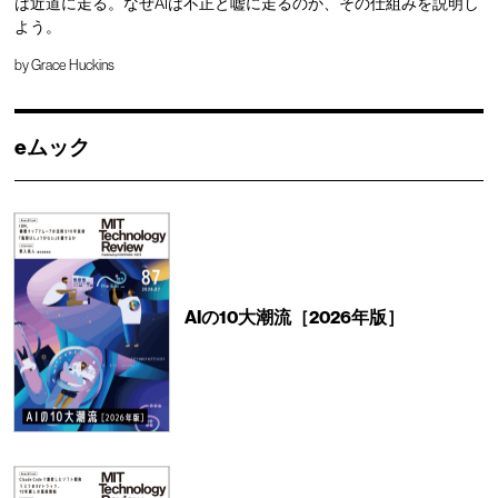
は近道に走る。なぜAIは不正と嘘に走るのか、その仕組みを説明し
よう。
by
Grace Huckins
eムック
AIの10大潮流［2026年版］