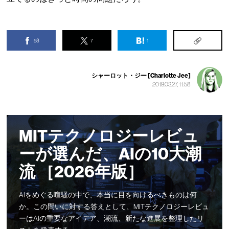
58
7
1
シャーロット・ジー [Charlotte Jee]
2019.03.27, 11:58
MITテクノロジーレビュ
ーが選んだ、AIの10大潮
流 ［2026年版］
AIをめぐる喧騒の中で、本当に目を向けるべきものは何
か。この問いに対する答えとして、MITテクノロジーレビュ
ーはAIの重要なアイデア、潮流、新たな進展を整理したリ