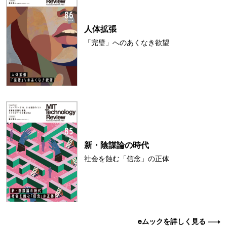
人体拡張
「完璧」へのあくなき欲望
新・陰謀論の時代
社会を蝕む「信念」の正体
eムックを詳しく見る