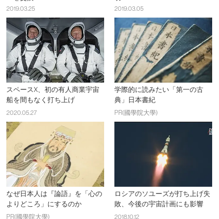
2019.03.25
2019.03.05
スペースX、初の有人商業宇宙
学際的に読みたい「第一の古
船を間もなく打ち上げ
典」日本書紀
2020.05.27
PR(國學院大學)
なぜ日本人は『論語』を「心の
ロシアのソユーズが打ち上げ失
よりどころ」にするのか
敗、今後の宇宙計画にも影響
PR(國學院大學)
2018.10.12