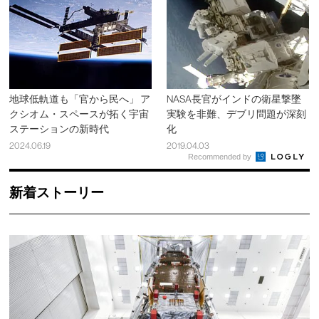
地球低軌道も「官から民へ」 ア
NASA長官がインドの衛星撃墜
クシオム・スペースが拓く宇宙
実験を非難、デブリ問題が深刻
ステーションの新時代
化
2024.06.19
2019.04.03
Recommended by
新着ストーリー