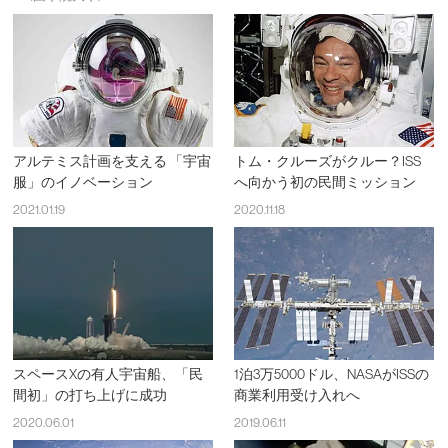
アルテミス計画を支える 「宇宙
トム・クルーズがクルー？ISS
服」のイノベーション
へ向かう初の民間ミッション
2021.01.19
2020.11.18
スペースXの有人宇宙船、「民
1泊3万5000ドル、NASAがISSの
間初」の打ち上げに成功
商業利用受け入れへ
2020.06.01
2019.06.11