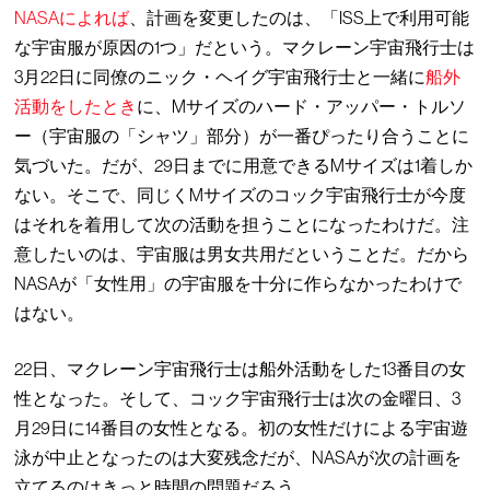
NASAによれば
、計画を変更したのは、「ISS上で利用可能
な宇宙服が原因の1つ」だという。マクレーン宇宙飛行士は
3月22日に同僚のニック・ヘイグ宇宙飛行士と一緒に
船外
活動をしたとき
に、Mサイズのハード・アッパー・トルソ
ー（宇宙服の「シャツ」部分）が一番ぴったり合うことに
気づいた。だが、29日までに用意できるMサイズは1着しか
ない。そこで、同じくMサイズのコック宇宙飛行士が今度
はそれを着用して次の活動を担うことになったわけだ。注
意したいのは、宇宙服は男女共用だということだ。だから
NASAが「女性用」の宇宙服を十分に作らなかったわけで
はない。
22日、マクレーン宇宙飛行士は船外活動をした13番目の女
性となった。そして、コック宇宙飛行士は次の金曜日、3
月29日に14番目の女性となる。初の女性だけによる宇宙遊
泳が中止となったのは大変残念だが、NASAが次の計画を
立てるのはきっと時間の問題だろう。