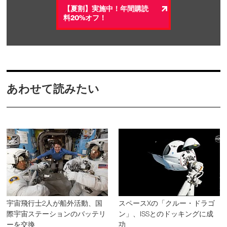
【夏割】実施中！年間購読
料20%オフ！
あわせて読みたい
宇宙飛行士2人が船外活動、国
スペースXの「クルー・ドラゴ
際宇宙ステーションのバッテリ
ン」、ISSとのドッキングに成
ーを交換
功