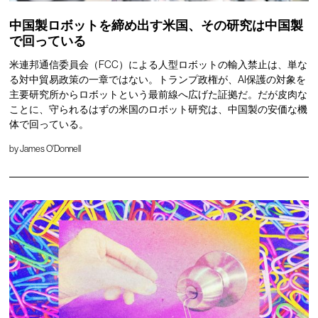
中国製ロボットを締め出す米国、その研究は中国製
で回っている
米連邦通信委員会（FCC）による人型ロボットの輸入禁止は、単な
る対中貿易政策の一章ではない。トランプ政権が、AI保護の対象を
主要研究所からロボットという最前線へ広げた証拠だ。だが皮肉な
ことに、守られるはずの米国のロボット研究は、中国製の安価な機
体で回っている。
by
James O'Donnell