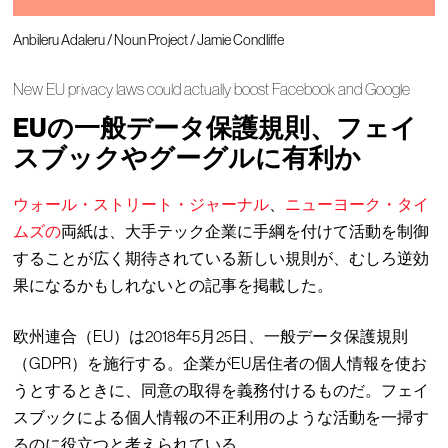
Anbileru Adaleru / Noun Project / Jamie Condliffe
New EU privacy laws could actually boost Facebook and Google
EUの一般データ保護規則、フェイ
スブックやグーグルに有利か
ウォール・ストリート・ジャーナル
、
ニューヨーク・タイ
ムズの
両紙は、大手テック企業に手綱を付けて活動を制御
することが広く期待されている新しい規則が、むしろ逆効
果になるかもしれないとの記事を掲載した。
欧州連合（EU）は2018年5月25日、一般データ保護規則
（GDPR）を施行する。企業がEU居住者の個人情報を使お
うとするときに、同意の取得を義務付けるものだ。フェイ
スブックによる個人情報の不正利用のような活動を一掃す
るのに役立つと考えられている。