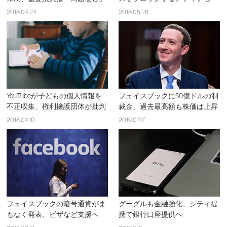
2018.04.24
2018.05.28
YouTubeが子どもの個人情報を
フェイスブックに50億ドルの制
不正収集、権利擁護団体が批判
裁金、過去最高額も株価は上昇
2018.04.10
2019.07.17
フェイスブックの暗号通貨がま
グーグルも金融強化、シティ提
もなく発表、ビザなど支援へ
携で銀行口座提供へ