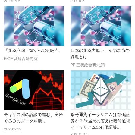
2019.06.16
2019.11.15
「創薬立国」復活への分岐点
日本の創薬力低下、その本当の
課題とは
PR(三菱総合研究所)
PR(三菱総合研究所)
テキサス州の訴訟で進む、全米
暗号通貨イーサリアムは有価証
ぐるみのグーグル潰し
券か？ 米当局の答えは暗号通貨
イーサリアムは有価証券...
2020.12.29
2018.05.03