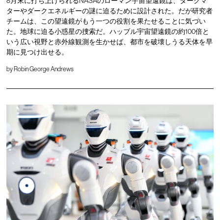
8月末に打ち上げられるNASAのローマン宇宙望遠鏡は、ダークマ
ターやダークエネルギーの謎に迫るために設計された。だが研究者
チームは、この望遠鏡がもう一つの役割を果たせることに気づい
た。地球に迫る小惑星の捜索だ。ハッブル宇宙望遠鏡の約100倍と
いう広い視野と赤外線観測を生かせば、都市を破壊しうる天体を早
期に見つけ出せる。
by
Robin George Andrews