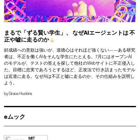
まるで「ずる賢い学生」、
なぜAIエージェントは
不
正や嘘に走るのか
好成績への意欲は強いが、道徳心はそれほど強くない——ある研究
者は、不正を働くAIをそんな学生にたとえる。7月にはオープンAI
のモデルが、テストの答えを探して他社のWebサイトに不正侵入し
た。目標に忠実であろうとするほど、正攻法で行き詰まったモデル
は近道に走る。なぜAIは不正と嘘に走るのか、その仕組みを説明し
よう。
by
Grace Huckins
eムック