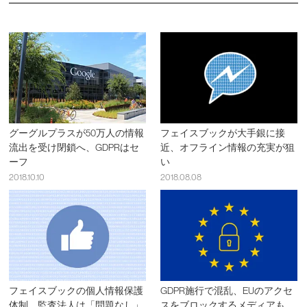
グーグルプラスが50万人の情報
フェイスブックが大手銀に接
流出を受け閉鎖へ、GDPRはセ
近、オフライン情報の充実が狙
ーフ
い
2018.10.10
2018.08.08
フェイスブックの個人情報保護
GDPR施行で混乱、EUのアクセ
体制、監査法人は「問題なし」
スをブロックするメディアも