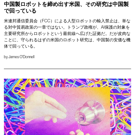
中国製ロボットを締め出す米国、その研究は中国製
で回っている
米連邦通信委員会（FCC）による人型ロボットの輸入禁止は、単な
る対中貿易政策の一章ではない。トランプ政権が、AI保護の対象を
主要研究所からロボットという最前線へ広げた証拠だ。だが皮肉な
ことに、守られるはずの米国のロボット研究は、中国製の安価な機
体で回っている。
by
James O'Donnell