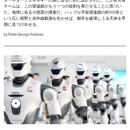
ターやダークエネルギーの謎に迫るために設計された。だが研究者
チームは、この望遠鏡がもう一つの役割を果たせることに気づい
た。地球に迫る小惑星の捜索だ。ハッブル宇宙望遠鏡の約100倍と
いう広い視野と赤外線観測を生かせば、都市を破壊しうる天体を早
期に見つけ出せる。
by
Robin George Andrews