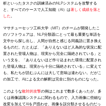
析といったタスクの訓練済みのNLPシステムを攻撃する
と、すべてのケースで人工知能（AI）は
著しく成績を落と
した
。
マサチューセッツ工科大学（MIT）のチームが開発したこ
のソフトウェアは、NLP分類器にとって最も重要な単語を
文中から探し出し、人間が自然と感じる同義語に置き換え
るものだ。たとえば、「ありえないほど人為的な状況に配
置された登場人物は、現実から完全に隔絶されている」と
いう文を、「ありえないほど作り込まれた環境に配置され
た登場人物は、現実から十分に隔絶されている」に変えて
も、私たちが読むぶんには大して意味は違わない。だがこ
の加工で、AIによる文の解釈は完全に別のものになった。
このような
敵対的攻撃
の例はこれまで数多くあったが、多
くは画像認識システムに関わるもので、入力画像に些細な
改変を加えてAIを戸惑わせ、画像を誤分類させるものだっ