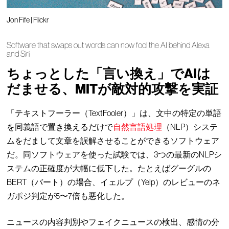
Jon Fife | Flickr
Software that swaps out words can now fool the AI behind Alexa
and Siri
ちょっとした「言い換え」でAIは
だませる、MITが敵対的攻撃を実証
「テキストフーラー（TextFooler）」は、文中の特定の単語
を同義語で置き換えるだけで
自然言語処理
（NLP）システ
ムをだまして文章を誤解させることができるソフトウェア
だ。同ソフトウェアを使った試験では、3つの最新のNLPシ
ステムの正確度が大幅に低下した。たとえばグーグルの
BERT（バート）の場合、イェルプ（Yelp）のレビューのネ
ガポジ判定が5〜7倍も悪化した。
ニュースの内容判別やフェイクニュースの検出、感情の分