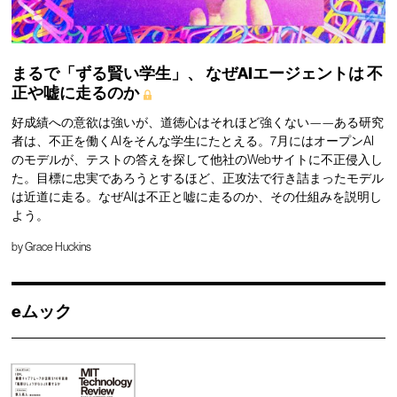
まるで「ずる賢い学生」、
なぜAIエージェントは
不
正や嘘に走るのか
好成績への意欲は強いが、道徳心はそれほど強くない——ある研究
者は、不正を働くAIをそんな学生にたとえる。7月にはオープンAI
のモデルが、テストの答えを探して他社のWebサイトに不正侵入し
た。目標に忠実であろうとするほど、正攻法で行き詰まったモデル
は近道に走る。なぜAIは不正と嘘に走るのか、その仕組みを説明し
よう。
by
Grace Huckins
eムック