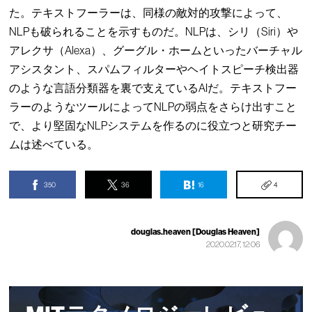
た。テキストフーラーは、同様の敵対的攻撃によって、
NLPも破られることを示すものだ。NLPは、シリ（Siri）や
アレクサ（Alexa）、グーグル・ホームといったバーチャル
アシスタント、スパムフィルターやヘイトスピーチ検出器
のような言語分類器を裏で支えているAIだ。テキストフー
ラーのようなツールによってNLPの弱点をさらけ出すこと
で、より堅固なNLPシステムを作るのに役立つと研究チー
ムは述べている。
350
36
16
4
douglas.heaven [Douglas Heaven]
2020.02.17, 12:06