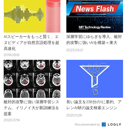
AIスピーカーをもっと賢く、エ
深層学習にゆらぎを導入、敵対
ヌビディアが自然言語処理を超
的攻撃に強いAIを構築＝東大
高速化
2023.09.21
2019.08.19
敵対的攻撃に強い深層学習シス
長い論文を238分の1に要約、ア
テム、イリノイ大が新訓練法を
レンAI研の論文検索エンジン
提案
2020.11.26
2020.07.14
Recommended by