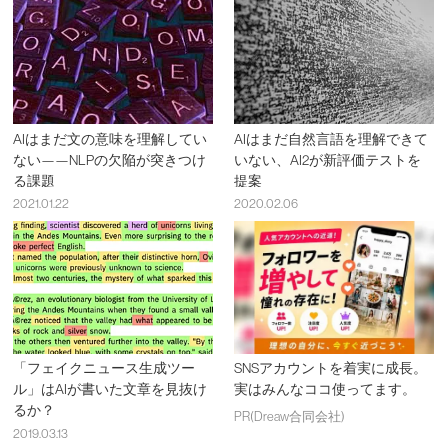
AIはまだ文の意味を理解してい
AIはまだ自然言語を理解できて
ない——NLPの欠陥が突きつけ
いない、AI2が新評価テストを
る課題
提案
2021.01.22
2020.02.06
「フェイクニュース生成ツー
SNSアカウントを着実に成長。
ル」はAIが書いた文章を見抜け
実はみんなココ使ってます。
るか？
PR(Dreaw合同会社)
2019.03.13