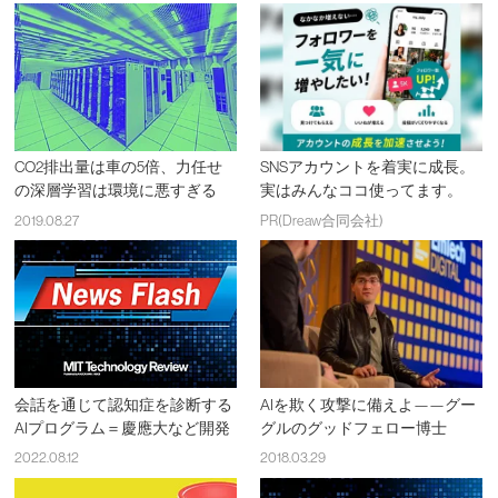
CO2排出量は車の5倍、力任せ
SNSアカウントを着実に成長。
の深層学習は環境に悪すぎる
実はみんなココ使ってます。
2019.08.27
PR(Dreaw合同会社)
会話を通じて認知症を診断する
AIを欺く攻撃に備えよ——グー
AIプログラム＝慶應大など開発
グルのグッドフェロー博士
2022.08.12
2018.03.29