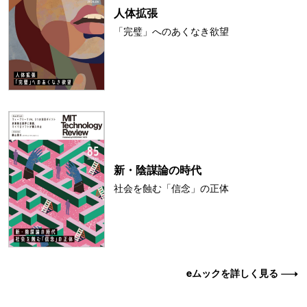
人体拡張
「完璧」へのあくなき欲望
新・陰謀論の時代
社会を蝕む「信念」の正体
eムックを詳しく見る