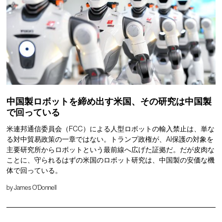
中国製ロボットを締め出す米国、その研究は中国製
で回っている
米連邦通信委員会（FCC）による人型ロボットの輸入禁止は、単な
る対中貿易政策の一章ではない。トランプ政権が、AI保護の対象を
主要研究所からロボットという最前線へ広げた証拠だ。だが皮肉な
ことに、守られるはずの米国のロボット研究は、中国製の安価な機
体で回っている。
by
James O'Donnell