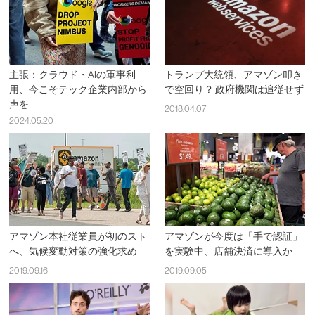
主張：クラウド・AIの軍事利
トランプ大統領、アマゾン叩き
用、今こそテック企業内部から
で空回り？ 政府機関は追従せず
声を
2018.04.07
2024.05.20
アマゾン本社従業員が初のスト
アマゾンが今度は「手で認証」
へ、気候変動対策の強化求め
を実験中、店舗決済に導入か
2019.09.16
2019.09.05