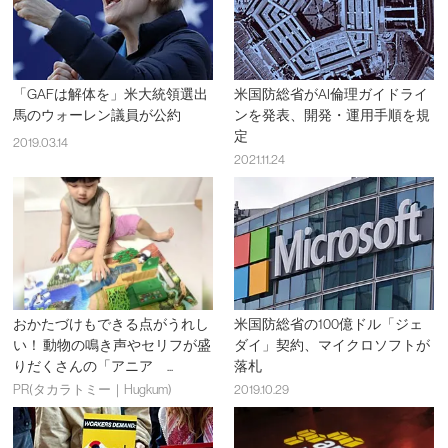
「GAFは解体を」米大統領選出
米国防総省がAI倫理ガイドライ
馬のウォーレン議員が公約
ンを発表、開発・運用手順を規
定
2019.03.14
2021.11.24
おかたづけもできる点がうれし
米国防総省の100億ドル「ジェ
い！ 動物の鳴き声やセリフが盛
ダイ」契約、マイクロソフトが
りだくさんの「アニア ...
落札
PR(タカラトミー｜Hugkum)
2019.10.29