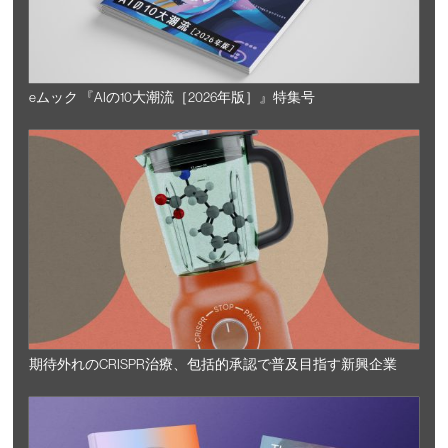
eムック 『AIの10大潮流［2026年版］』特集号
期待外れのCRISPR治療、包括的承認で普及目指す新興企業