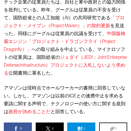
テック企業の従業員たちは、自社と軍や政府との協力関係
を批判している。昨年、グーグルは従業員の不安を受け
て、国防総省との人工知能（AI）の共同研究である
「プロ
ジェクト・メイブン（Project Maven）」の契約更新
を見送
った。同様にグーグルは従業員の抗議を受けて、
中国版検
索エンジン「プロジェクト・ドラゴンフライ（Project
Dragonfly）」
への取り組みを中止している。マイクロソフ
トの従業員は、国防総省の
ジェダイ（JEDI：Joint Enterprise
Defense Infrastructure）プロジェクトに入札しないよう求め
る
公開書簡に署名した。
アマゾンは現時点でホールワーカーの書簡に回答していな
い。しかし、アマゾンは以前のICEとの連携中止を求める
要請に関する声明で、テクノロジーの使い方に関する規則
は
政府が決めることだ
と回答している。
13
9
2
1