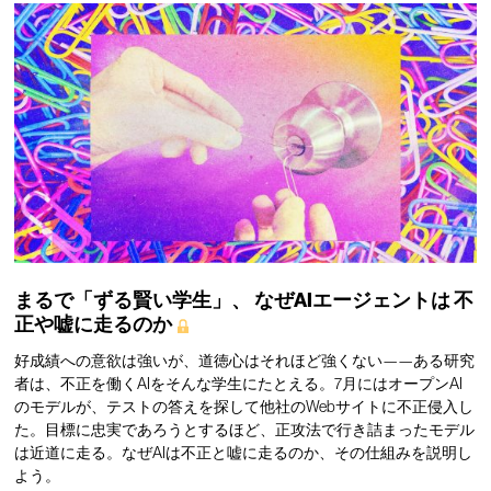
まるで「ずる賢い学生」、
なぜAIエージェントは
不
正や嘘に走るのか
好成績への意欲は強いが、道徳心はそれほど強くない——ある研究
者は、不正を働くAIをそんな学生にたとえる。7月にはオープンAI
のモデルが、テストの答えを探して他社のWebサイトに不正侵入し
た。目標に忠実であろうとするほど、正攻法で行き詰まったモデル
は近道に走る。なぜAIは不正と嘘に走るのか、その仕組みを説明し
よう。