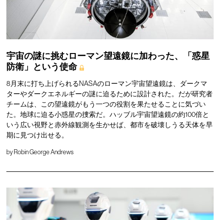
宇宙の謎に挑むローマン望遠鏡に加わった、「惑星
防衛」という使命
8月末に打ち上げられるNASAのローマン宇宙望遠鏡は、ダークマ
ターやダークエネルギーの謎に迫るために設計された。だが研究者
チームは、この望遠鏡がもう一つの役割を果たせることに気づい
た。地球に迫る小惑星の捜索だ。ハッブル宇宙望遠鏡の約100倍と
いう広い視野と赤外線観測を生かせば、都市を破壊しうる天体を早
期に見つけ出せる。
by
Robin George Andrews