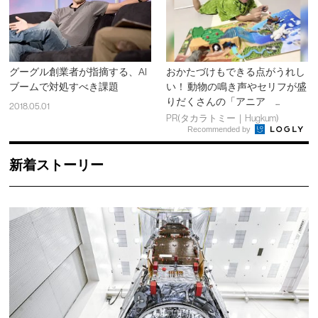
グーグル創業者が指摘する、AI
おかたづけもできる点がうれし
ブームで対処すべき課題
い！ 動物の鳴き声やセリフが盛
りだくさんの「アニア ...
2018.05.01
PR(タカラトミー｜Hugkum)
Recommended by
新着ストーリー