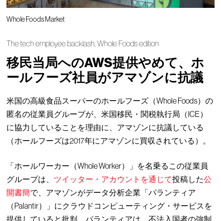
Whole Foods Market
The tech employee backlash, Whole Foods edition
移民当局へのAWS提供やめて、ホ
ールフーズ社員がアマゾンに抗議
米国の高級食品スーパーのホールフーズ（Whole Foods）の
匿名の従業員グループが、米国移民・関税執行局（ICE）
に協力していることを理由に、アマゾンに抗議している
（ホールフーズは2017年にアマゾンに買収されている）。
「ホールワーカー（Whole Worker）」を名乗るこの従業員
グループは、
ツイッター・アカウントを通じて
投稿した
公
開書簡
で、アマゾンがデータ分析企業「パランティア
（Palantir）」にクラウドコンピューティング・サービスを
提供していると批判。パランティアは、不法入国者の強制