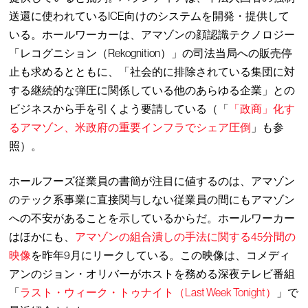
送還に使われているICE向けのシステムを開発・提供して
いる。ホールワーカーは、アマゾンの顔認識テクノロジー
「レコグニション（Rekognition）」の司法当局への販売停
止も求めるとともに、「社会的に排除されている集団に対
する継続的な弾圧に関係している他のあらゆる企業」との
ビジネスから手を引くよう要請している（「
「政商」化す
るアマゾン、米政府の重要インフラでシェア圧倒
」も参
照）。
ホールフーズ従業員の書簡が注目に値するのは、アマゾン
のテック系事業に直接関与しない従業員の間にもアマゾン
への不安があることを示しているからだ。ホールワーカー
はほかにも、
アマゾンの組合潰しの手法に関する45分間の
映像
を昨年9月にリークしている。この映像は、コメディ
アンのジョン・オリバーがホストを務める深夜テレビ番組
「
ラスト・ウィーク・トゥナイト（Last Week Tonight）
」で