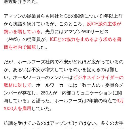
最近紹介された。
アマゾンの従業員らも同社とICEの関係について1年以上前
から抗議を続けているが、このところ、
反ICE派の主張が
勢いを増している
。先月にはアマゾンWebサービス
（AWS）の従業員が、
ICEとの協力を止めるよう求める書
簡を社内で回覧
した。
だが、ホールフーズ社内で不安がどれほど広がっているの
か、あるいは不安が増大しているのかを捉えるのは難し
い。ホールワーカーのメンバーは
ビジネスインサイダーの
取材に対して
、ホールワーカーには「数十人の」委員会メ
ンバーが存在し、280人が「内部コミュニケーションに関
与している」と語った。ホールフーズは2年前の時点で
9万
1000人を雇用
していた。
抗議を受けているのはアマゾンだけではない。多くの大手