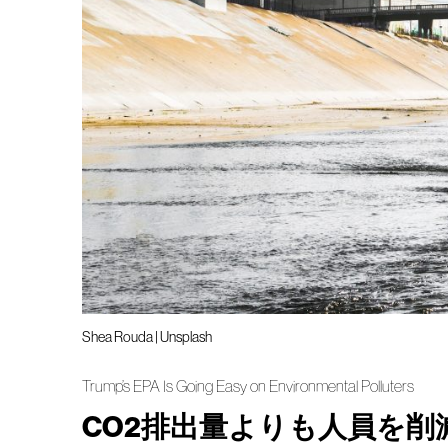
Shea Rouda | Unsplash
Trump’s EPA Is Going Easy on Environmental Polluters
CO2排出量よりも人員を削