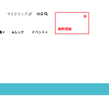
マイクリップ
検索
無料登録
集
+
eムック
イベント
+