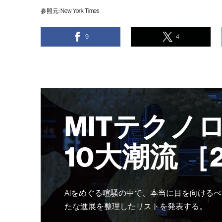
参照元:
New York Times
9
4
MITテクノ
10大潮流 ［
AIをめぐる喧騒の中で、本当に目を向けるべ
たな進展を整理したリストを発表する。