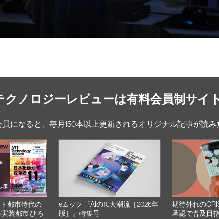
Tテクノロジーレビューは有料会員制サイ
会員になると、毎月150本以上更新されるオリジナル記事が読み
スト都市時代の
eムック 『AIの10大潮流［2026年
期待外れのCRI
会実装都市 ひろ
版］』特集号
承認で普及目