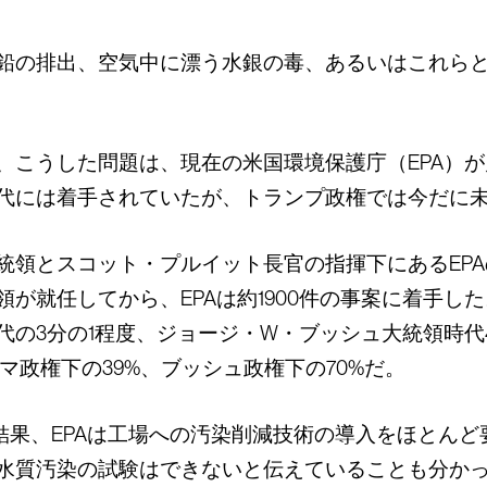
鉛の排出、空気中に漂う水銀の毒、あるいはこれらと
、こうした問題は、現在の米国環境保護庁（EPA）
代には着手されていたが、トランプ政権では今だに
統領とスコット・プルイット長官の指揮下にあるEP
が就任してから、EPAは約1900件の事案に着手し
の3分の1程度、ジョージ・W・ブッシュ大統領時代4
マ政権下の39%、ブッシュ政権下の70%だ。
結果、EPAは工場への汚染削減技術の導入をほとんど
水質汚染の試験はできないと伝えていることも分か