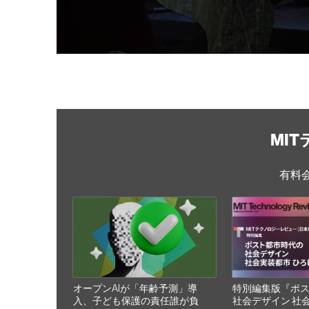
MI
有料
オープンAIが「年齢予測」導
特別編集版『ポ
入、子ども保護の責任誰が負
社会デザイン 社