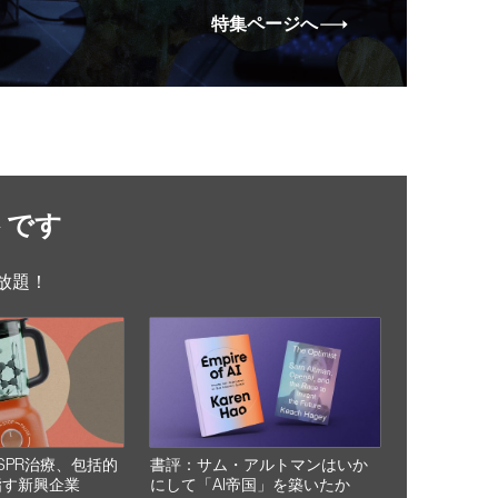
特集ページへ
トです
放題！
SPR治療、包括的
書評：サム・アルトマンはいか
指す新興企業
にして「AI帝国」を築いたか