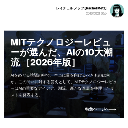
レイチェル メッツ [Rachel Metz]
2018.06.21, 6:55
MITテクノロジーレビュ
ーが選んだ、AIの10大潮
流 ［2026年版］
AIをめぐる喧騒の中で、本当に目を向けるべきものは何
か。この問いに対する答えとして、MITテクノロジーレビュ
ーはAIの重要なアイデア、潮流、新たな進展を整理したリ
ストを発表する。
特集ページへ