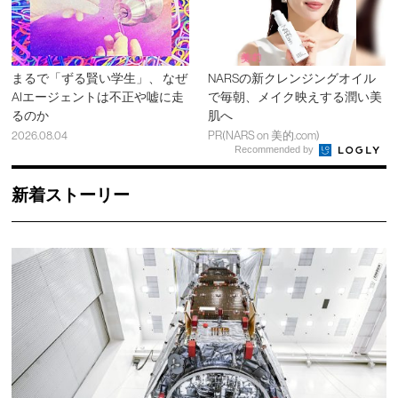
まるで「ずる賢い学生」、 なぜ
NARSの新クレンジングオイル
AIエージェントは不正や嘘に走
で毎朝、メイク映えする潤い美
るのか
肌へ
2026.08.04
PR(NARS on 美的.com)
Recommended by
新着ストーリー