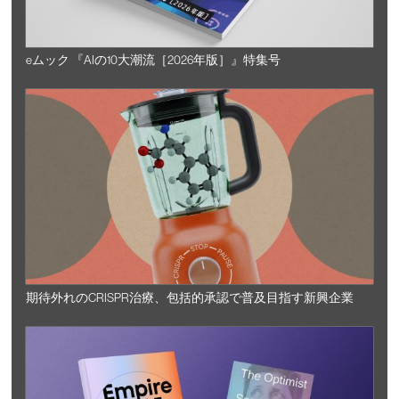
eムック 『AIの10大潮流［2026年版］』特集号
期待外れのCRISPR治療、包括的承認で普及目指す新興企業