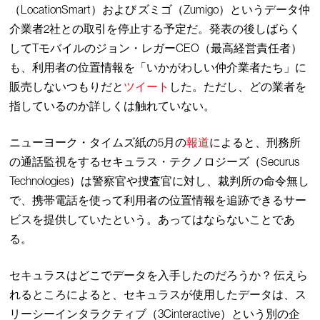
（LocationSmart）および ズミゴ（Zumigo）というデータ仲
介業者2社との取引を停止する予定だ。発表の後しばらく
してTモバイルのジョン・レガーCEO（最高経営責任者）
も、利用者の位置情報を「いかがわしい仲介業者たち」に
販売しないつもりだと
ツイート
した。ただし、どの業者を
指しているのか詳しくは触れていない。
ニューヨーク・タイムズ紙の5月の
報道
によると、刑務所
の通話監視をするセキュラス・テクノロジーズ（Securus
Technologies）は警察官や捜査官に対し、裁判所の命令無し
で、携帯電話を使って利用者の位置情報を追跡できるサー
ビスを提供していたという。あってはならないことであ
る。
セキュラスはどこでデータを入手したのだろうか？ 伝えら
れるところによると、セキュラスが使用したデータは、ス
リーシーインタラクティブ（3Cinteractive）という別の企