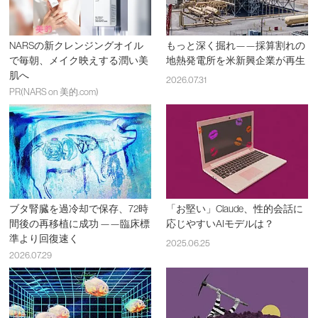
NARSの新クレンジングオイル
もっと深く掘れ——採算割れの
で毎朝、メイク映えする潤い美
地熱発電所を米新興企業が再生
肌へ
2026.07.31
PR(NARS on 美的.com)
ブタ腎臓を過冷却で保存、72時
「お堅い」Claude、性的会話に
間後の再移植に成功 ——臨床標
応じやすいAIモデルは？
準より回復速く
2025.06.25
2026.07.29