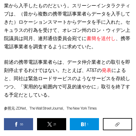
業から入手したものだという。スリーシーインタラクティ
ブは、（昔から複数の携帯電話事業者らデータを入手して
きた）ロケーションスマートからデータを手に入れた。セ
キュラスの行為を受けて、オレゴン州のロン・ウィデン上
院議員は同月、連邦通信委員会宛てに
書簡を送付し
、携帯
電話事業者を調査するように求めていた。
前述の携帯電話事業者らは、データ仲介業者との取引を即
刻停止するわけではない。たとえば、AT&Tの
発表
による
と、同社は緊急ロードサービスのようなサービスを存続し
つつ、「実用的な範囲内で可及的速やかに」取引を終了す
る予定だとしている。
参照元:
ZDNet
、
The Wall Street Journal
、
The New York Times
55
21
1