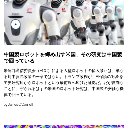
中国製ロボットを締め出す米国、その研究は中国製
で回っている
米連邦通信委員会（FCC）による人型ロボットの輸入禁止は、単な
る対中貿易政策の一章ではない。トランプ政権が、AI保護の対象を
主要研究所からロボットという最前線へ広げた証拠だ。だが皮肉な
ことに、守られるはずの米国のロボット研究は、中国製の安価な機
体で回っている。
by
James O'Donnell