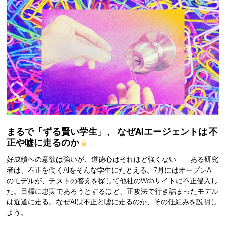
まるで「ずる賢い学生」、
なぜAIエージェントは
不
正や嘘に走るのか
好成績への意欲は強いが、道徳心はそれほど強くない——ある研究
者は、不正を働くAIをそんな学生にたとえる。7月にはオープンAI
のモデルが、テストの答えを探して他社のWebサイトに不正侵入し
た。目標に忠実であろうとするほど、正攻法で行き詰まったモデル
は近道に走る。なぜAIは不正と嘘に走るのか、その仕組みを説明し
よう。