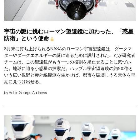
宇宙の謎に挑むローマン望遠鏡に加わった、「惑星
防衛」という使命
8月末に打ち上げられるNASAのローマン宇宙望遠鏡は、ダークマ
ターやダークエネルギーの謎に迫るために設計された。だが研究者
チームは、この望遠鏡がもう一つの役割を果たせることに気づい
た。地球に迫る小惑星の捜索だ。ハッブル宇宙望遠鏡の約100倍と
いう広い視野と赤外線観測を生かせば、都市を破壊しうる天体を早
期に見つけ出せる。
by
Robin George Andrews