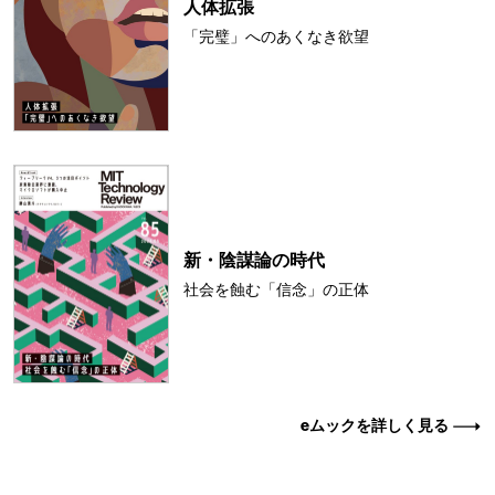
人体拡張
「完璧」へのあくなき欲望
新・陰謀論の時代
社会を蝕む「信念」の正体
eムックを詳しく見る