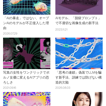
「AIの暴走」ではない、オープ
AIモデル、「脱獄プロンプト」
ンAIのモデルが不正侵入した理
で不適切な画像生成の新手法
由
2023.11.21
2026.07.29
写真の女性をワンクリックでポ
「思考の連鎖」偽装でLLMを騙
ルノ女優に変えるAIアプリの恐
す新手法、訓練では防げない構
ろしさ
造的欠陥
2021.09.16
2026.08.03