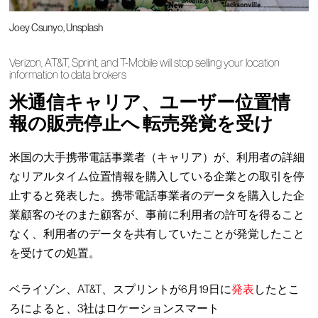
Joey Csunyo, Unsplash
Verizon, AT&T, Sprint, and T-Mobile will stop selling your location
information to data brokers
米通信キャリア、ユーザー位置情
報の販売停止へ 転売発覚を受け
米国の大手携帯電話事業者（キャリア）が、利用者の詳細
なリアルタイム位置情報を購入している企業との取引を停
止すると発表した。携帯電話事業者のデータを購入した企
業顧客のそのまた顧客が、事前に利用者の許可を得ること
なく、利用者のデータを共有していたことが発覚したこと
を受けての処置。
ベライゾン、AT&T、スプリントが6月19日に
発表
したとこ
ろによると、3社はロケーションスマート