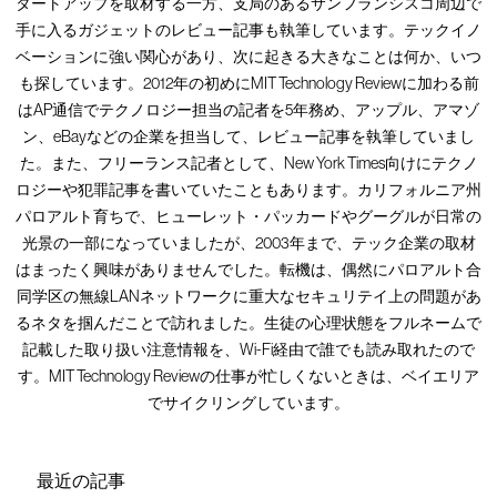
タートアップを取材する一方、支局のあるサンフランシスコ周辺で
手に入るガジェットのレビュー記事も執筆しています。テックイノ
ベーションに強い関心があり、次に起きる大きなことは何か、いつ
も探しています。2012年の初めにMIT Technology Reviewに加わる前
はAP通信でテクノロジー担当の記者を5年務め、アップル、アマゾ
ン、eBayなどの企業を担当して、レビュー記事を執筆していまし
た。また、フリーランス記者として、New York Times向けにテクノ
ロジーや犯罪記事を書いていたこともあります。カリフォルニア州
パロアルト育ちで、ヒューレット・パッカードやグーグルが日常の
光景の一部になっていましたが、2003年まで、テック企業の取材
はまったく興味がありませんでした。転機は、偶然にパロアルト合
同学区の無線LANネットワークに重大なセキュリテイ上の問題があ
るネタを掴んだことで訪れました。生徒の心理状態をフルネームで
記載した取り扱い注意情報を、Wi-Fi経由で誰でも読み取れたので
す。MIT Technology Reviewの仕事が忙しくないときは、ベイエリア
でサイクリングしています。
最近の記事