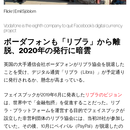
Flickr | Emil Sjöblom
Vodafone is the eighth company to quit Facebook’s digital currency
project
ボーダフォンも「リブラ」から離
脱、2020年の発行に暗雲
英国の大手通信会社ボーダフォンがリブラ協会を脱退した
ことを受け、デジタル通貨「リブラ（Libra）」が予定通り
に発行されるか、懸念が高まっている。
フェイスブックが2019年6月に発表した
リブラのビジョン
は、世界中で「金融包摂」を促進することだった。リブ
ラ・プラットフォームを運営する目的でフェイスブックが
設立した非営利団体のリブラ協会には、当初28社が参加し
ていた。その後、10月にペイパル（PayPal）が脱退したの