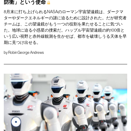
防衛」という使命
8月末に打ち上げられるNASAのローマン宇宙望遠鏡は、ダークマ
ターやダークエネルギーの謎に迫るために設計された。だが研究者
チームは、この望遠鏡がもう一つの役割を果たせることに気づい
た。地球に迫る小惑星の捜索だ。ハッブル宇宙望遠鏡の約100倍と
いう広い視野と赤外線観測を生かせば、都市を破壊しうる天体を早
期に見つけ出せる。
by
Robin George Andrews