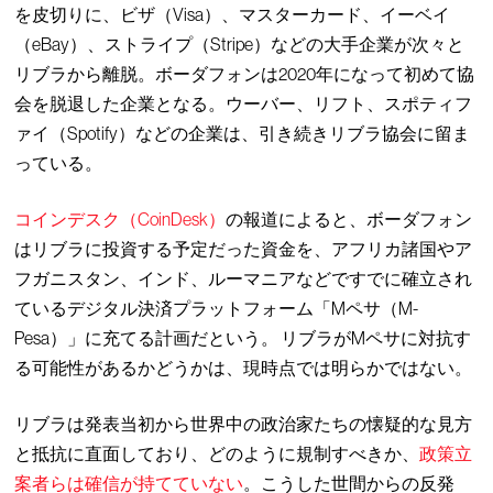
を皮切りに、ビザ（Visa）、マスターカード、イーベイ
（eBay）、ストライプ（Stripe）などの大手企業が次々と
リブラから離脱。ボーダフォンは2020年になって初めて協
会を脱退した企業となる。ウーバー、リフト、スポティフ
ァイ（Spotify）などの企業は、引き続きリブラ協会に留ま
っている。
コインデスク（CoinDesk）
の報道によると、ボーダフォン
はリブラに投資する予定だった資金を、アフリカ諸国やア
フガニスタン、インド、ルーマニアなどですでに確立され
ているデジタル決済プラットフォーム「Mペサ（M-
Pesa）」に充てる計画だという。 リブラがMペサに対抗す
る可能性があるかどうかは、現時点では明らかではない。
リブラは発表当初から世界中の政治家たちの懐疑的な見方
と抵抗に直面しており、どのように規制すべきか、
政策立
案者らは確信が持てていない
。こうした世間からの反発