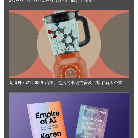
eムック 『AIの10大潮流［2026年版］』特集号
期待外れのCRISPR治療、包括的承認で普及目指す新興企業