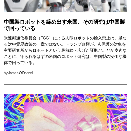
中国製ロボットを締め出す米国、その研究は中国製
で回っている
米連邦通信委員会（FCC）による人型ロボットの輸入禁止は、単な
る対中貿易政策の一章ではない。トランプ政権が、AI保護の対象を
主要研究所からロボットという最前線へ広げた証拠だ。だが皮肉な
ことに、守られるはずの米国のロボット研究は、中国製の安価な機
体で回っている。
by
James O'Donnell