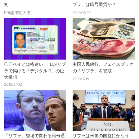
究
ブラ」は暗号通貨か？
PR(國學院大學)
2019.06.20
〇〇ペイとは桁違い、FBがリブ
中国人民銀行、フェイスブック
ラで掲げる「デジタルID」の巨
の「リブラ」を警戒
大構想
2019.07.15
2019.07.02
「リブラ」登場で変わる暗号通
リブラは米国の国益にかなう、