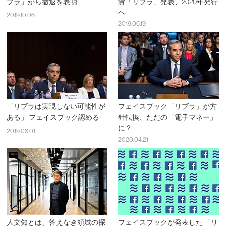
ブラ」から撤退を表明
貨「リブラ」発表、2020年発行
へ
2019.10.06
2019.06.19
「リブラは実現しない可能性が
フェイスブック「リブラ」が方
ある」 フェイスブック認める
針転換、ただの「電子マネー」
に？
2019.08.01
2020.04.21
人文知とは、答えなき領域の探
フェイスブックが発表した 「リ