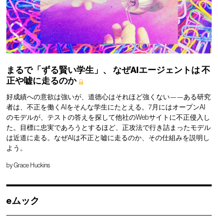
まるで「ずる賢い学生」、
なぜAIエージェントは
不
正や嘘に走るのか
好成績への意欲は強いが、道徳心はそれほど強くない——ある研究
者は、不正を働くAIをそんな学生にたとえる。7月にはオープンAI
のモデルが、テストの答えを探して他社のWebサイトに不正侵入し
た。目標に忠実であろうとするほど、正攻法で行き詰まったモデル
は近道に走る。なぜAIは不正と嘘に走るのか、その仕組みを説明し
よう。
by
Grace Huckins
eムック