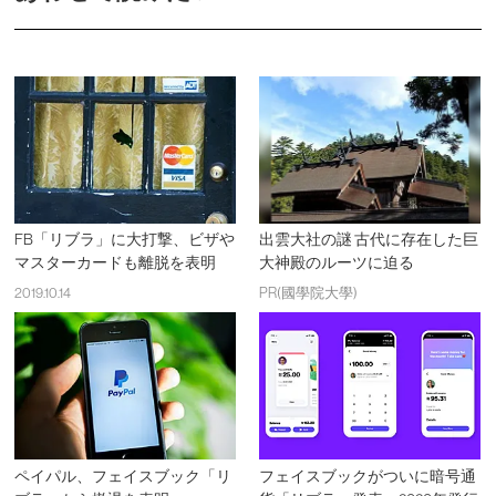
FB「リブラ」に大打撃、ビザや
出雲大社の謎 古代に存在した巨
マスターカードも離脱を表明
大神殿のルーツに迫る
2019.10.14
PR(國學院大學)
ペイパル、フェイスブック「リ
フェイスブックがついに暗号通