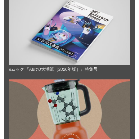
eムック 『AIの10大潮流［2026年版］』特集号