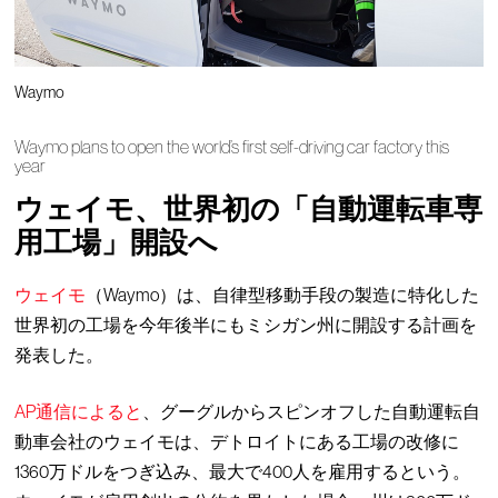
Waymo
Waymo plans to open the world’s first self-driving car factory this
year
ウェイモ、世界初の「自動運転車専
用工場」開設へ
ウェイモ
（Waymo）は、自律型移動手段の製造に特化した
世界初の工場を今年後半にもミシガン州に開設する計画を
発表した。
AP通信によると
、グーグルからスピンオフした自動運転自
動車会社のウェイモは、デトロイトにある工場の改修に
1360万ドルをつぎ込み、最大で400人を雇用するという。