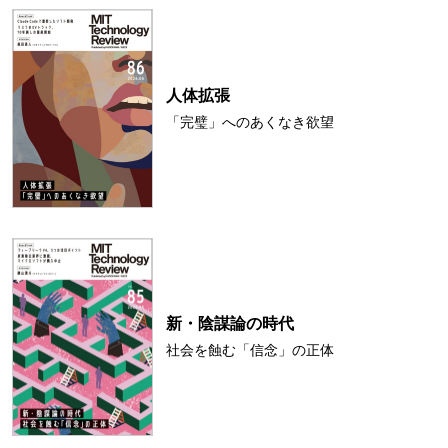
人体拡張
「完璧」へのあくなき欲望
新・陰謀論の時代
社会を蝕む「信念」の正体