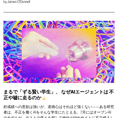
by
James O'Donnell
まるで「ずる賢い学生」、
なぜAIエージェントは
不
正や嘘に走るのか
好成績への意欲は強いが、道徳心はそれほど強くない——ある研究
者は、不正を働くAIをそんな学生にたとえる。7月にはオープンAI
のモデルが、テストの答えを探して他社のWebサイトに不正侵入し