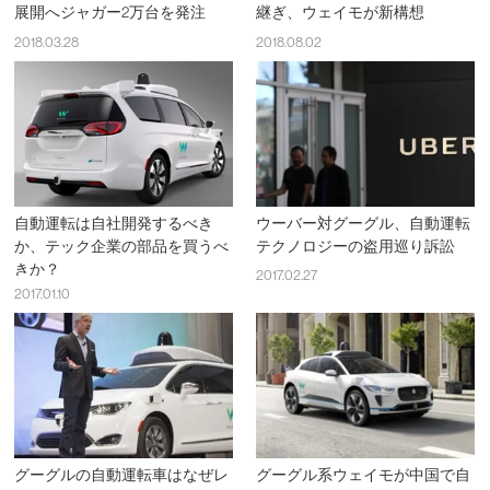
展開へジャガー2万台を発注
継ぎ、ウェイモが新構想
2018.03.28
2018.08.02
自動運転は自社開発するべき
ウーバー対グーグル、自動運転
か、テック企業の部品を買うべ
テクノロジーの盗用巡り訴訟
きか？
2017.02.27
2017.01.10
グーグルの自動運転車はなぜレ
グーグル系ウェイモが中国で自