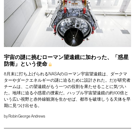
宇宙の謎に挑むローマン望遠鏡に加わった、「惑星
防衛」という使命
8月末に打ち上げられるNASAのローマン宇宙望遠鏡は、ダークマ
ターやダークエネルギーの謎に迫るために設計された。だが研究者
チームは、この望遠鏡がもう一つの役割を果たせることに気づい
た。地球に迫る小惑星の捜索だ。ハッブル宇宙望遠鏡の約100倍と
いう広い視野と赤外線観測を生かせば、都市を破壊しうる天体を早
期に見つけ出せる。
by
Robin George Andrews