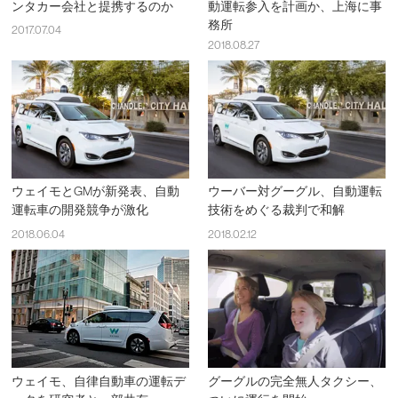
ンタカー会社と提携するのか
動運転参入を計画か、上海に事
務所
2017.07.04
2018.08.27
ウェイモとGMが新発表、自動
ウーバー対グーグル、自動運転
運転車の開発競争が激化
技術をめぐる裁判で和解
2018.06.04
2018.02.12
ウェイモ、自律自動車の運転デ
グーグルの完全無人タクシー、