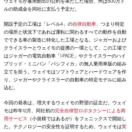
ウェイモが雇用創出の公約を果たした場合、州は800万ド
ルの助成金を同社に支払う予定だ。
開設予定の工場は「レベル4」の
自律自動車
、つまり特定
の場所と状況下であれば運転に関わるすべての動作を自動
でできる車の製造に特化した工場となる。ジャガーおよび
クライスラーとウェイモの提携の一環として、この工場で
はジャガーの電気自動車「I-PACE」やクライスラーのハイ
ブリッド・ミニバン「パシフィカ」の無人乗用車版の組み
立てを担う。ウェイモはソフトウェアとハードウェアを作
り、ジャガーやクライスラーの自動車の特定モデルに組み
込む。
今回の発表は、増大するウェイモの野望の証左だ。ウェイ
モは昨年12月、同社初の
完全自律型ロボタクシーによる商
用サービス
（小規模ではあるが）をフェニックスで開始し
た。テクノロジーの安全性を証明するため、ウェイモは
実