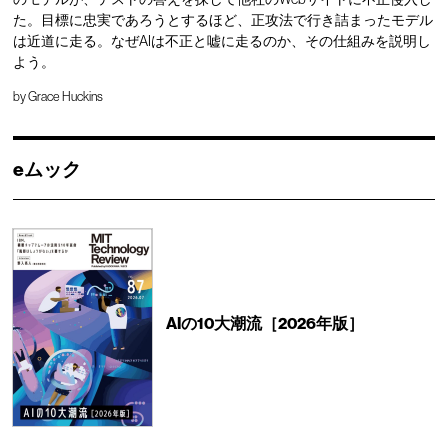
た。目標に忠実であろうとするほど、正攻法で行き詰まったモデル
は近道に走る。なぜAIは不正と嘘に走るのか、その仕組みを説明し
よう。
by
Grace Huckins
eムック
AIの10大潮流［2026年版］