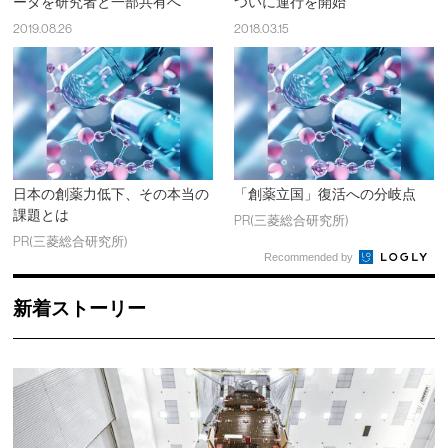
ータを研究者と一部共有へ
ついに運行を開始
2019.08.26
2018.03.15
日本の創薬力低下、その本当の
「創薬立国」復活への分岐点
課題とは
PR(三菱総合研究所)
PR(三菱総合研究所)
Recommended by
新着ストーリー