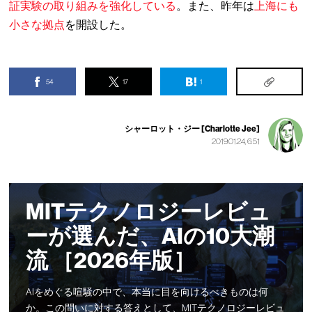
証実験の取り組みを強化している
。また、昨年は
上海にも
小さな拠点
を開設した。
54
17
1
シャーロット・ジー [Charlotte Jee]
2019.01.24, 6:51
MITテクノロジーレビュ
ーが選んだ、AIの10大潮
流 ［2026年版］
AIをめぐる喧騒の中で、本当に目を向けるべきものは何
か。この問いに対する答えとして、MITテクノロジーレビュ