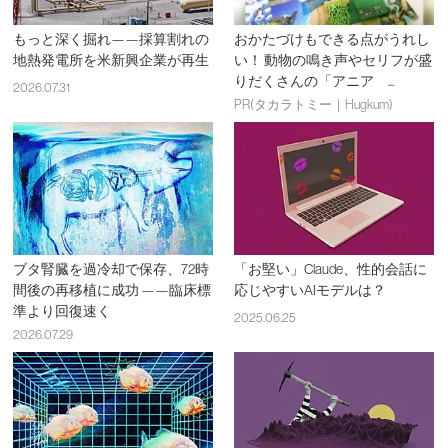
もっと深く掘れ——採算割れの
おかたづけもできる点がうれし
地熱発電所を米新興企業が再生
い！ 動物の鳴き声やセリフが盛
りだくさんの「アニア ...
2026.07.31
PR(タカラトミー｜Hugkum)
ブタ腎臓を過冷却で保存、72時
「お堅い」Claude、性的会話に
間後の再移植に成功 ——臨床標
応じやすいAIモデルは？
準より回復速く
2025.06.25
2026.07.29