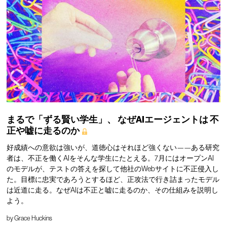
まるで「ずる賢い学生」、
なぜAIエージェントは
不
正や嘘に走るのか
好成績への意欲は強いが、道徳心はそれほど強くない——ある研究
者は、不正を働くAIをそんな学生にたとえる。7月にはオープンAI
のモデルが、テストの答えを探して他社のWebサイトに不正侵入し
た。目標に忠実であろうとするほど、正攻法で行き詰まったモデル
は近道に走る。なぜAIは不正と嘘に走るのか、その仕組みを説明し
よう。
by
Grace Huckins