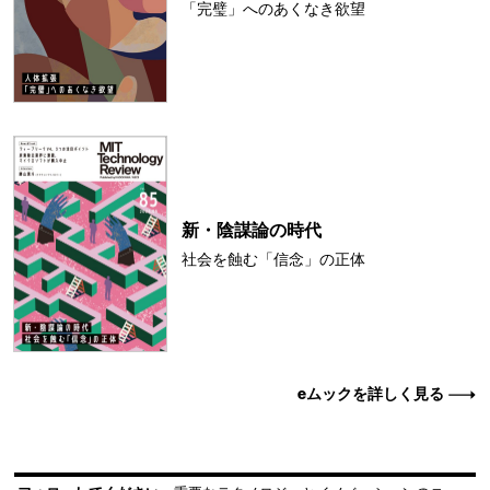
「完璧」へのあくなき欲望
新・陰謀論の時代
社会を蝕む「信念」の正体
eムックを詳しく見る