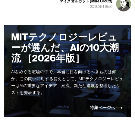
マイク オルカット [Mike Orcutt]
2018.01.14, 15:50
MITテクノロジーレビュ
ーが選んだ、AIの10大潮
流 ［2026年版］
AIをめぐる喧騒の中で、本当に目を向けるべきものは何
か。この問いに対する答えとして、MITテクノロジーレビュ
ーはAIの重要なアイデア、潮流、新たな進展を整理したリ
ストを発表する。
特集ページへ