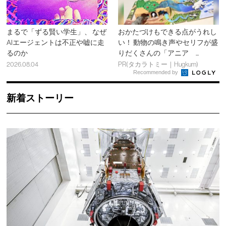
まるで「ずる賢い学生」、 なぜ
おかたづけもできる点がうれし
AIエージェントは不正や嘘に走
い！ 動物の鳴き声やセリフが盛
るのか
りだくさんの「アニア ...
2026.08.04
PR(タカラトミー｜Hugkum)
Recommended by
新着ストーリー