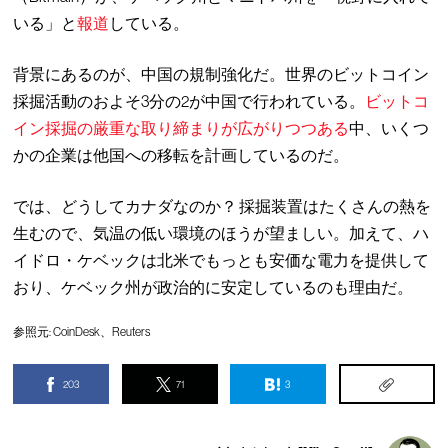
いる」と
報道
している。
背景にあるのが、中国の規制強化だ。世界のビットコイン
採掘活動のおよそ3分の2が中国で行われている。
ビットコ
イン採掘の厳重な取り締まりが広がりつつある
中、いくつ
かの企業は他国への移転を計画しているのだ。
では、どうしてカナダなのか？ 採掘装置はたくさんの熱を
生むので、気温の低い環境のほうが望ましい。加えて、ハ
イドロ・ケベックは北米でもっとも安価な電力を提供して
おり、ケベック州が政治的に安定しているのも理由だ。
参照元:
CoinDesk
、
Reuters
203
71
3