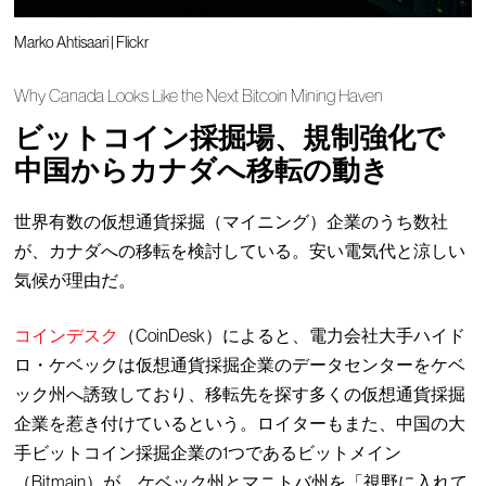
Marko Ahtisaari | Flickr
Why Canada Looks Like the Next Bitcoin Mining Haven
ビットコイン採掘場、規制強化で
中国からカナダへ移転の動き
世界有数の仮想通貨採掘（マイニング）企業のうち数社
が、カナダへの移転を検討している。安い電気代と涼しい
気候が理由だ。
コインデスク
（CoinDesk）によると、電力会社大手ハイド
ロ・ケベックは仮想通貨採掘企業のデータセンターをケベ
ック州へ誘致しており、移転先を探す多くの仮想通貨採掘
企業を惹き付けているという。ロイターもまた、中国の大
手ビットコイン採掘企業の1つであるビットメイン
（Bitmain）が、ケベック州とマニトバ州を「視野に入れて