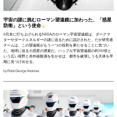
宇宙の謎に挑むローマン望遠鏡に加わった、「惑星
防衛」という使命
8月末に打ち上げられるNASAのローマン宇宙望遠鏡は、ダークマ
ターやダークエネルギーの謎に迫るために設計された。だが研究者
チームは、この望遠鏡がもう一つの役割を果たせることに気づい
た。地球に迫る小惑星の捜索だ。ハッブル宇宙望遠鏡の約100倍と
いう広い視野と赤外線観測を生かせば、都市を破壊しうる天体を早
期に見つけ出せる。
by
Robin George Andrews