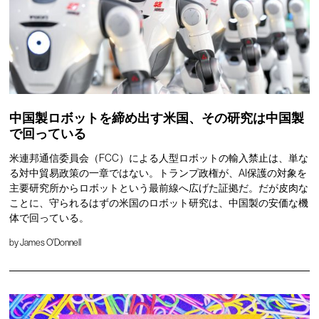
中国製ロボットを締め出す米国、その研究は中国製
で回っている
米連邦通信委員会（FCC）による人型ロボットの輸入禁止は、単な
る対中貿易政策の一章ではない。トランプ政権が、AI保護の対象を
主要研究所からロボットという最前線へ広げた証拠だ。だが皮肉な
ことに、守られるはずの米国のロボット研究は、中国製の安価な機
体で回っている。
by
James O'Donnell