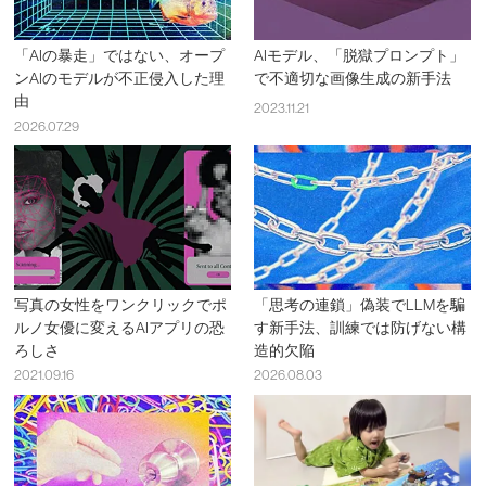
「AIの暴走」ではない、オープ
AIモデル、「脱獄プロンプト」
ンAIのモデルが不正侵入した理
で不適切な画像生成の新手法
由
2023.11.21
2026.07.29
写真の女性をワンクリックでポ
「思考の連鎖」偽装でLLMを騙
ルノ女優に変えるAIアプリの恐
す新手法、訓練では防げない構
ろしさ
造的欠陥
2021.09.16
2026.08.03