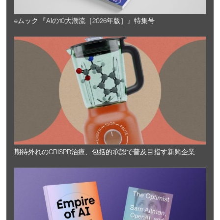
eムック 『AIの10大潮流［2026年版］』特集号
期待外れのCRISPR治療、包括的承認で普及目指す新興企業