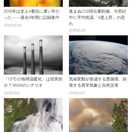
2018年は史上4番目に暑い年だ
進まぬCO2排出量削減、今世紀
った——過去5年間に記録集中
中に平均気温「4度上昇」の恐
れ
2019.02.08
2019.12.06
「1.5℃の地球温暖化」は現実的
気候変動が形成する悪循環、頻
か？ IIASAのシナリオ
発する異常気象と自然災害
2018.03.12
2018.04.17