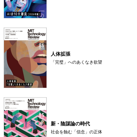
人体拡張
「完璧」へのあくなき欲望
新・陰謀論の時代
社会を蝕む「信念」の正体