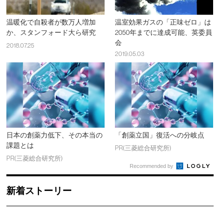
温暖化で自殺者が数万人増加
温室効果ガスの「正味ゼロ」は
か、スタンフォード大ら研究
2050年までに達成可能、英委員
会
2018.07.25
2019.05.03
日本の創薬力低下、その本当の
「創薬立国」復活への分岐点
課題とは
PR(三菱総合研究所)
PR(三菱総合研究所)
Recommended by
新着ストーリー