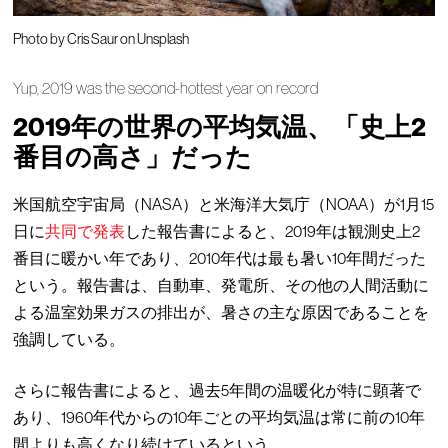
Photo by Cris Saur on Unsplash
Yup, 2019 was the second-hottest year on record
2019年の世界の平均気温、「史上2
番目の高さ」だった
米国航空宇宙局（NASA）と米海洋大気庁（NOAA）が1月15
日に
共同で発表
した報告書によると、2019年は観測史上2
番目に暖かい年であり、2010年代は最も暑い10年間だった
という。報告書は、自動車、発電所、その他の人間活動に
よる温室効果ガスの排出が、暑さの主な原因であることを
強調している。
さらに報告書によると、過去5年間の温暖化が特に顕著で
あり、1960年代からの10年ごとの平均気温は常に前の10年
間よりも高くなり続けているという。