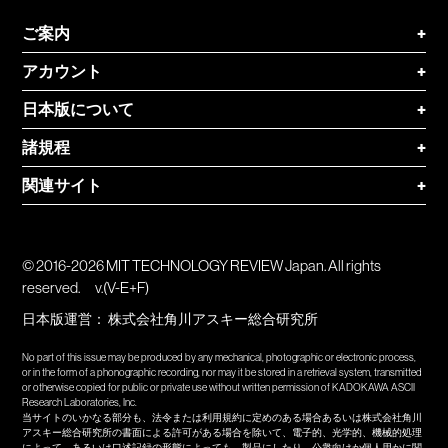
ご案内
+
アカウント
+
日本版について
+
諸規程
+
関連サイト
+
© 2016-2026 MIT TECHNOLOGY REVIEW Japan. All rights
reserved.
v.(V-E+F)
日本版運営：
株式会社角川アスキー総合研究所
No part of this issue may be produced by any mechanical, photographic or electronic process,
or in the form of a phonographic recording, nor may it be stored in a retrieval system, transmitted
or otherwise copied for public or private use without written permission of KADOKAWA ASCII
Research Laboratories, Inc.
当サイトのいかなる部分も、法令または利用規約に定めのある場合あるいは株式会社角川
アスキー総合研究所の書面による許可がある場合を除いて、電子的、光学的、機械的処理
によって、あるいは口述記録の形態によっても、製品にしたり、公衆向けか個人用かに関