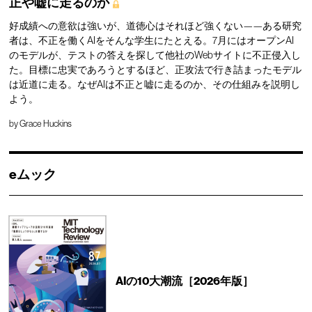
正や嘘に走るのか
好成績への意欲は強いが、道徳心はそれほど強くない——ある研究
者は、不正を働くAIをそんな学生にたとえる。7月にはオープンAI
のモデルが、テストの答えを探して他社のWebサイトに不正侵入し
た。目標に忠実であろうとするほど、正攻法で行き詰まったモデル
は近道に走る。なぜAIは不正と嘘に走るのか、その仕組みを説明し
よう。
by
Grace Huckins
eムック
AIの10大潮流［2026年版］