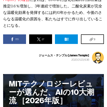
推定0.6％増加し、3年連続で増加した。 二酸化炭素が完全
な温暖化効果を発揮するには約10年かかるため、今後のさ
らなる温暖化の原因を、私たちはすでに作り出しているこ
とになる。
170
27
3
ジェームス・テンプル [James Temple]
2020.01.23, 6:36
MITテクノロジーレビュ
ーが選んだ、AIの10大潮
流 ［2026年版］