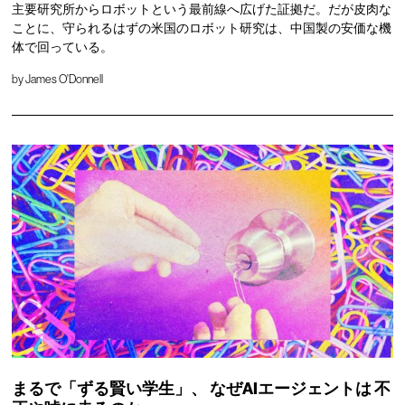
主要研究所からロボットという最前線へ広げた証拠だ。だが皮肉な
ことに、守られるはずの米国のロボット研究は、中国製の安価な機
体で回っている。
by
James O'Donnell
まるで「ずる賢い学生」、
なぜAIエージェントは
不