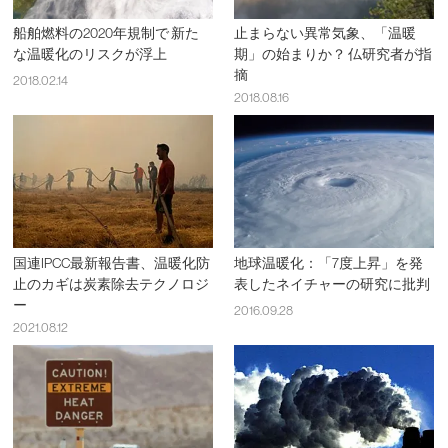
船舶燃料の2020年規制で 新た
止まらない異常気象、「温暖
な温暖化のリスクが浮上
期」の始まりか？ 仏研究者が指
摘
2018.02.14
2018.08.16
国連IPCC最新報告書、温暖化防
地球温暖化：「7度上昇」を発
止のカギは炭素除去テクノロジ
表したネイチャーの研究に批判
ー
2016.09.28
2021.08.12