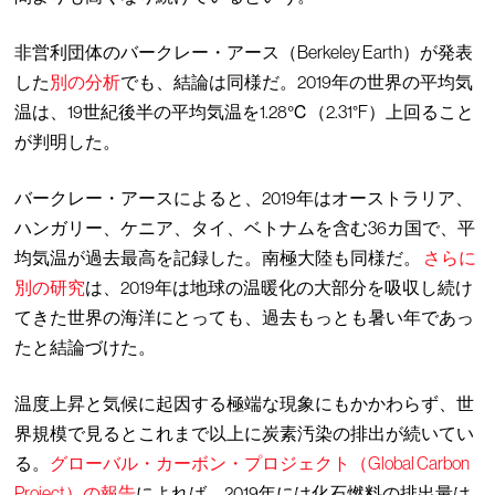
非営利団体のバークレー・アース（Berkeley Earth）が発表
した
別の分析
でも、結論は同様だ。2019年の世界の平均気
温は、19世紀後半の平均気温を1.28℃（2.31°F）上回ること
が判明した。
バークレー・アースによると、2019年はオーストラリア、
ハンガリー、ケニア、タイ、ベトナムを含む36カ国で、平
均気温が過去最高を記録した。南極大陸も同様だ。
さらに
別の研究
は、2019年は地球の温暖化の大部分を吸収し続け
てきた世界の海洋にとっても、過去もっとも暑い年であっ
たと結論づけた。
温度上昇と気候に起因する極端な現象にもかかわらず、世
界規模で見るとこれまで以上に炭素汚染の排出が続いてい
る。
グローバル・カーボン・プロジェクト（Global Carbon
Project）の報告
によれば、2019年には化石燃料の排出量は