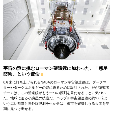
宇宙の謎に挑むローマン望遠鏡に加わった、「惑星
防衛」という使命
8月末に打ち上げられるNASAのローマン宇宙望遠鏡は、ダークマ
ターやダークエネルギーの謎に迫るために設計された。だが研究者
チームは、この望遠鏡がもう一つの役割を果たせることに気づい
た。地球に迫る小惑星の捜索だ。ハッブル宇宙望遠鏡の約100倍と
いう広い視野と赤外線観測を生かせば、都市を破壊しうる天体を早
期に見つけ出せる。