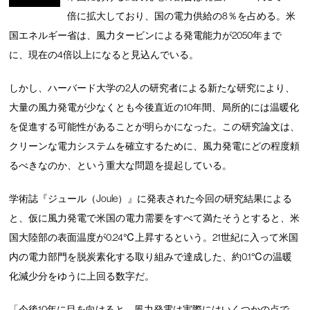
倍に拡大しており、国の電力供給の8％を占める。米
国エネルギー省は、風力タービンによる発電能力が2050年まで
に、現在の4倍以上になると見込んでいる。
しかし、ハーバード大学の2人の研究者による新たな研究により、
大量の風力発電が少なくとも今後直近の10年間、局所的には温暖化
を促進する可能性があることが明らかになった。この研究論文は、
クリーンな電力システムを確立するために、風力発電にどの程度頼
るべきなのか、という重大な問題を提起している。
学術誌『ジュール（Joule）』に発表された今回の研究結果による
と、仮に風力発電で米国の電力需要をすべて満たそうとすると、米
国大陸部の表面温度が0.24℃上昇するという。21世紀に入って米国
内の電力部門を脱炭素化する取り組みで達成した、約0.1℃の温暖
化減少分をゆうに上回る数字だ。
「今後10年に目を向けると、風力発電は実際にはいくつかの点で、