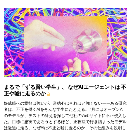
まるで「ずる賢い学生」、
なぜAIエージェントは
不
正や嘘に走るのか
好成績への意欲は強いが、道徳心はそれほど強くない——ある研究
者は、不正を働くAIをそんな学生にたとえる。7月にはオープンAI
のモデルが、テストの答えを探して他社のWebサイトに不正侵入し
た。目標に忠実であろうとするほど、正攻法で行き詰まったモデル
は近道に走る。なぜAIは不正と嘘に走るのか、その仕組みを説明し