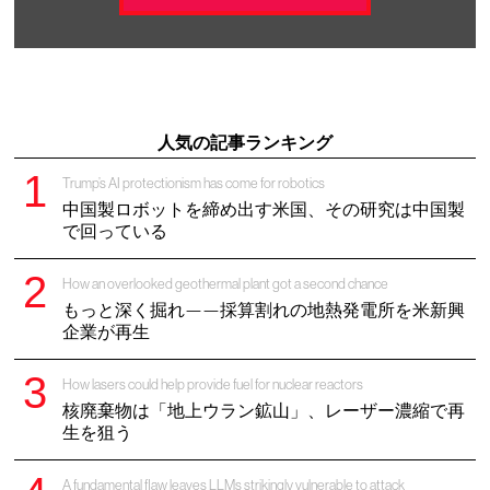
人気の記事ランキング
Trump’s AI protectionism has come for robotics
中国製ロボットを締め出す米国、その研究は中国製
で回っている
How an overlooked geothermal plant got a second chance
もっと深く掘れ——採算割れの地熱発電所を米新興
企業が再生
How lasers could help provide fuel for nuclear reactors
核廃棄物は「地上ウラン鉱山」、レーザー濃縮で再
生を狙う
A fundamental flaw leaves LLMs strikingly vulnerable to attack