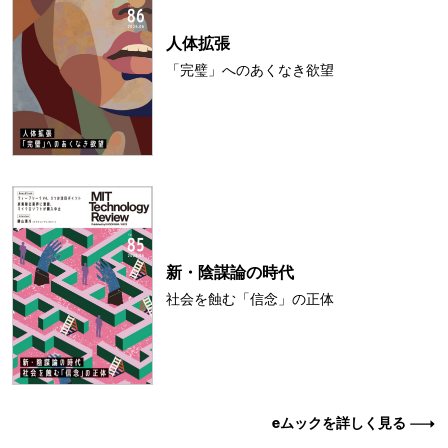
人体拡張
「完璧」へのあくなき欲望
新・陰謀論の時代
社会を蝕む「信念」の正体
eムックを詳しく見る