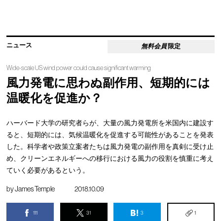
ニュース
無料会員
限定
Wide-scale US wind power could cause significant warming
風力発電に思わぬ副作用、短期的には
温暖化を促進か？
ハーバード大学の研究者らが、大量の風力発電所を米国内に建設す
ると、短期的には、気候温暖化を促進する可能性があることを発表
した。科学者や政策立案者たちは風力発電の副作用を真剣に受け止
め、クリーンエネルギーへの移行における風力の役割を慎重に考え
ていく必要があるという。
by
James Temple
2018.10.09
111
31
3
1