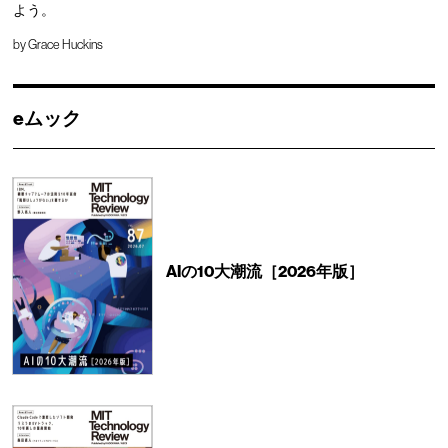
よう。
by
Grace Huckins
eムック
AIの10大潮流［2026年版］