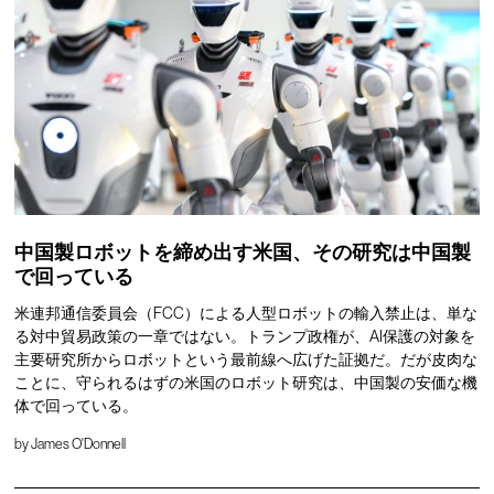
中国製ロボットを締め出す米国、その研究は中国製
で回っている
米連邦通信委員会（FCC）による人型ロボットの輸入禁止は、単な
る対中貿易政策の一章ではない。トランプ政権が、AI保護の対象を
主要研究所からロボットという最前線へ広げた証拠だ。だが皮肉な
ことに、守られるはずの米国のロボット研究は、中国製の安価な機
体で回っている。
by
James O'Donnell