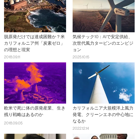
脱原発だけでは達成困難か？米
気候テック10：AIで安定供給、
カリフォルニア州「炭素ゼロ」
次世代風力タービンのエンビジ
の理想と現実
ョン
2018.09.11
2025.10.15
欧米で死に体の原発産業、 生き
カリフォルニア大規模洋上風力
残り戦略はあるのか
発電、クリーンエネの中心地に
なるか
2018.09.05
2022.12.14