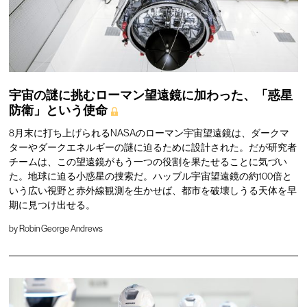
宇宙の謎に挑むローマン望遠鏡に加わった、「惑星
防衛」という使命
8月末に打ち上げられるNASAのローマン宇宙望遠鏡は、ダークマ
ターやダークエネルギーの謎に迫るために設計された。だが研究者
チームは、この望遠鏡がもう一つの役割を果たせることに気づい
た。地球に迫る小惑星の捜索だ。ハッブル宇宙望遠鏡の約100倍と
いう広い視野と赤外線観測を生かせば、都市を破壊しうる天体を早
期に見つけ出せる。
by
Robin George Andrews