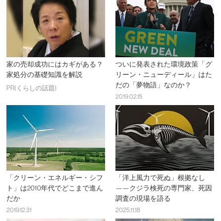
家の売却成功にはカギがある？
ついに発表された環境政策「グ
家処分の基礎知識を解説
リーン・ニューディール」はた
だの「夢物語」なのか？
PR(くらしの話題)
2019.02.15
「クリーン・エネルギー・シフ
「洋上風力で死ぬ」根拠なし
ト」は2010年代でどこまで進ん
——クジラ検死の専門家、死因
だか
調査の現場を語る
2019.12.31
2025.11.18