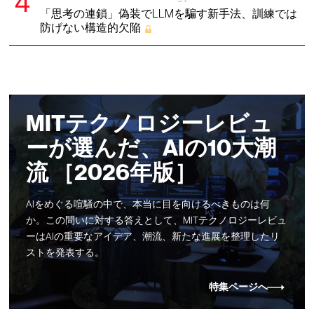
「思考の連鎖」偽装でLLMを騙す新手法、訓練では
防げない構造的欠陥
MITテクノロジーレビュ
ーが選んだ、AIの10大潮
流 ［2026年版］
AIをめぐる喧騒の中で、本当に目を向けるべきものは何
か。この問いに対する答えとして、MITテクノロジーレビュ
ーはAIの重要なアイデア、潮流、新たな進展を整理したリ
ストを発表する。
特集ページへ