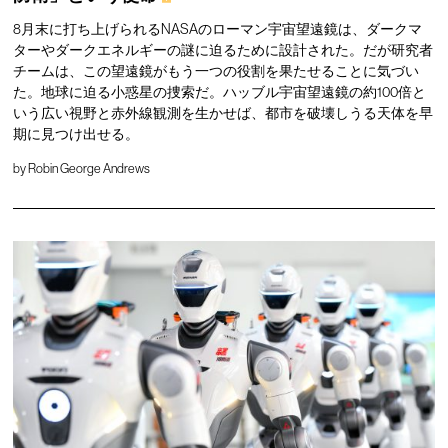
8月末に打ち上げられるNASAのローマン宇宙望遠鏡は、ダークマ
ターやダークエネルギーの謎に迫るために設計された。だが研究者
チームは、この望遠鏡がもう一つの役割を果たせることに気づい
た。地球に迫る小惑星の捜索だ。ハッブル宇宙望遠鏡の約100倍と
いう広い視野と赤外線観測を生かせば、都市を破壊しうる天体を早
期に見つけ出せる。
by
Robin George Andrews