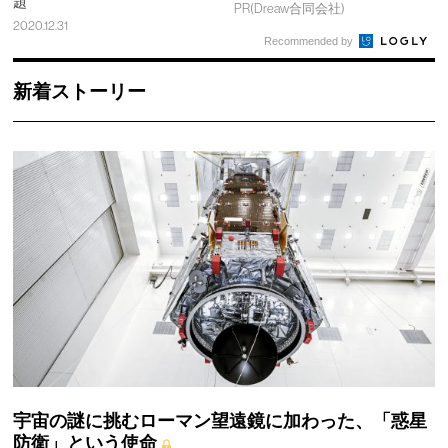
題
PR(Dreaw合同会社)
2020.12.31
Recommended by
新着ストーリー
宇宙の謎に挑むローマン望遠鏡に加わった、「惑星
防衛」という使命