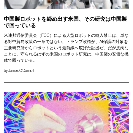
中国製ロボットを締め出す米国、その研究は中国製
で回っている
米連邦通信委員会（FCC）による人型ロボットの輸入禁止は、単な
る対中貿易政策の一章ではない。トランプ政権が、AI保護の対象を
主要研究所からロボットという最前線へ広げた証拠だ。だが皮肉な
ことに、守られるはずの米国のロボット研究は、中国製の安価な機
体で回っている。
by
James O'Donnell