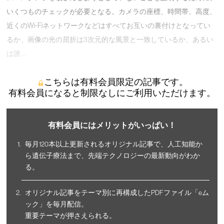
いくつものチェックが必要となる。カメラの座標、時間帯、高度、
近くのWi-Fiネットワークなどはすべてお互いの裏付けとなってい
るか、画像の光の屈折は3次元的な風景と一致しているか、あるい
は誰 …
こちらは有料会員限定の記事です。
有料会員になると制限なしにご利用いただけます。
有料会員にはメリットがいっぱい！
毎月120本以上更新されるオリジナル記事で、人工知能か
ら遺伝子療法まで、先端テクノロジーの最新動向がわか
る。
オリジナル記事をテーマ別に再構成したPDFファイル「eム
ック」を毎月配信。
重要テーマが押さえられる。