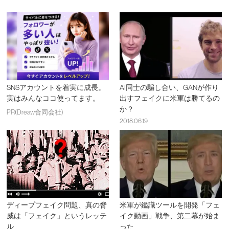
SNSアカウントを着実に成長。
AI同士の騙し合い、GANが作り
実はみんなココ使ってます。
出すフェイクに米軍は勝てるの
か？
PR(Dreaw合同会社)
2018.06.19
ディープフェイク問題、真の脅
米軍が鑑識ツールを開発「フェ
威は「フェイク」というレッテ
イク動画」戦争、第二幕が始ま
ル
った