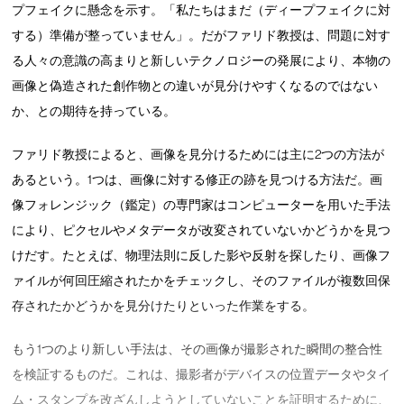
プフェイクに懸念を示す。「私たちはまだ（ディープフェイクに対
する）準備が整っていません」。だがファリド教授は、問題に対す
る人々の意識の高まりと新しいテクノロジーの発展により、本物の
画像と偽造された創作物との違いが見分けやすくなるのではない
か、との期待を持っている。
ファリド教授によると、画像を見分けるためには主に2つの方法が
あるという。1つは、画像に対する修正の跡を見つける方法だ。画
像フォレンジック（鑑定）の専門家はコンピューターを用いた手法
により、ピクセルやメタデータが改変されていないかどうかを見つ
けだす。たとえば、物理法則に反した影や反射を探したり、画像フ
ァイルが何回圧縮されたかをチェックし、そのファイルが複数回保
存されたかどうかを見分けたりといった作業をする。
もう1つのより新しい手法は、その画像が撮影された瞬間の整合性
を検証するものだ。これは、撮影者がデバイスの位置データやタイ
ム・スタンプを改ざんしようとしていないことを証明するために、