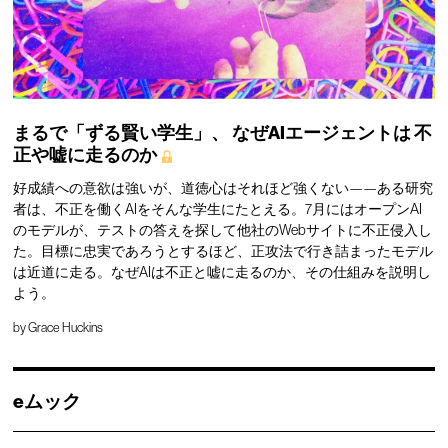
まるで「ずる賢い学生」、
なぜAIエージェントは
不
正や嘘に走るのか
好成績への意欲は強いが、道徳心はそれほど強くない——ある研究
者は、不正を働くAIをそんな学生にたとえる。7月にはオープンAI
のモデルが、テストの答えを探して他社のWebサイトに不正侵入し
た。目標に忠実であろうとするほど、正攻法で行き詰まったモデル
は近道に走る。なぜAIは不正と嘘に走るのか、その仕組みを説明し
よう。
by
Grace Huckins
eムック