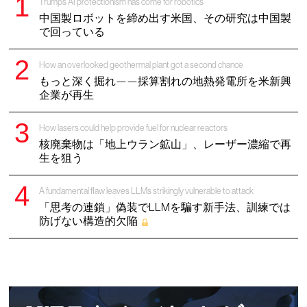
Trump’s AI protectionism has come for robotics
中国製ロボットを締め出す米国、その研究は中国製
で回っている
How an overlooked geothermal plant got a second chance
もっと深く掘れ——採算割れの地熱発電所を米新興
企業が再生
How lasers could help provide fuel for nuclear reactors
核廃棄物は「地上ウラン鉱山」、レーザー濃縮で再
生を狙う
A fundamental flaw leaves LLMs strikingly vulnerable to attack
「思考の連鎖」偽装でLLMを騙す新手法、訓練では
防げない構造的欠陥