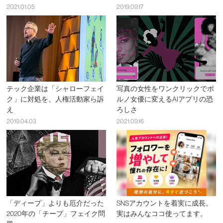
2021.01.05
2019.09.17
テック企業は「シャローフェイ
写真の女性をワンクリックでポ
ク」に対処を、人権活動家ら訴
ルノ女優に変えるAIアプリの恐
え
ろしさ
2019.04.03
2021.09.16
「ディープ」よりも厄介だった
SNSアカウントを着実に成長。
2020年の「チープ」フェイク問
実はみんなココ使ってます。