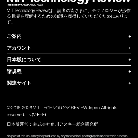
MIT Technology Reviewは、読者の皆さまに、テクノロジーが形作
る 世界を理解するための知識を獲得していただくためにありま
す。
ご案内
+
アカウント
+
日本版について
+
諸規程
+
関連サイト
+
© 2016-2026 MIT TECHNOLOGY REVIEW Japan. All rights
reserved.
v.(V-E+F)
日本版運営：
株式会社角川アスキー総合研究所
No part of this issue may be produced by any mechanical, photographic or electronic process,