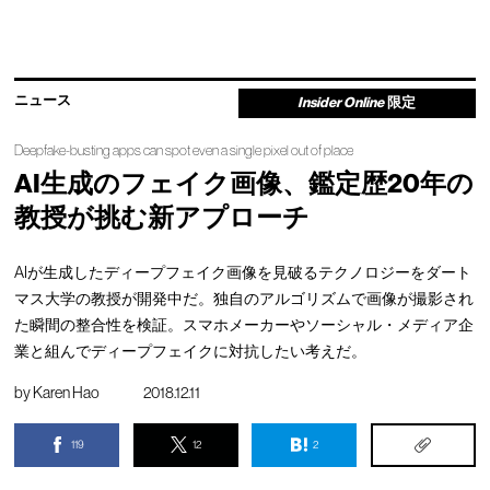
ニュース
Insider Online
限定
Deepfake-busting apps can spot even a single pixel out of place
AI生成のフェイク画像、鑑定歴20年の
教授が挑む新アプローチ
AIが生成したディープフェイク画像を見破るテクノロジーをダート
マス大学の教授が開発中だ。独自のアルゴリズムで画像が撮影され
た瞬間の整合性を検証。スマホメーカーやソーシャル・メディア企
業と組んでディープフェイクに対抗したい考えだ。
by
Karen Hao
2018.12.11
119
12
2