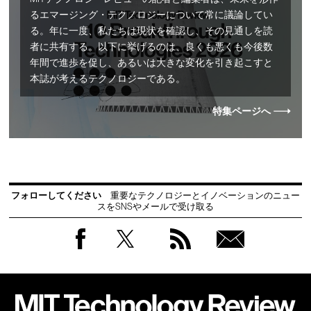
るエマージング・テクノロジーについて常に議論してい
る。年に一度、私たちは現状を確認し、その見通しを読
者に共有する。以下に挙げるのは、良くも悪くも今後数
年間で進歩を促し、あるいは大きな変化を引き起こすと
本誌が考えるテクノロジーである。
特集ページへ
フォローしてください
重要なテクノロジーとイノベーションのニュー
スをSNSやメールで受け取る
Facebook
Twitter
RSS
無料
会員
登録