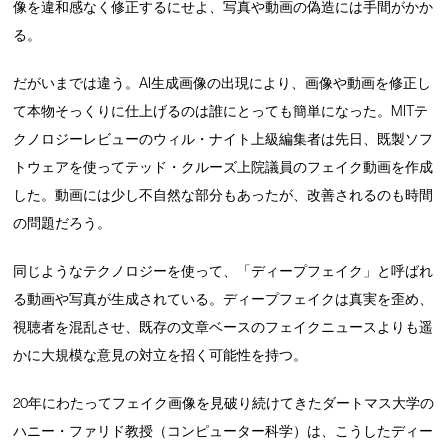
像を違和感なく修正するにせよ、写真や動画の偽造には手間がかか
る。
だがいまでは違う。AI生成画像の出現により、画像や動画を修正し
て本物そっくりに仕上げるのは誰にとっても簡単になった。MITテ
クノロジーレビューのウィル・ナイト上級編集者は先日、既製ソフ
トウェアを使ってテッド・クルーズ上院議員のフェイク動画を作成
した。動画には少し不自然な部分もあったが、改善されるのも時間
の問題だろう。
同じようなテクノロジーを使って、「ディープフェイク」と呼ばれ
る動画や写真が生成されている。ディープフェイクは真実を歪め、
視聴者を混乱させ、既存の文章ベースのフェイクニュースよりも遥
かに大規模な意見の対立を招く可能性を持つ。
20年にわたってフェイク画像を見破り続けてきたダートマス大学の
ハニー・ファリド教授（コンピューター科学）は、こうしたディー