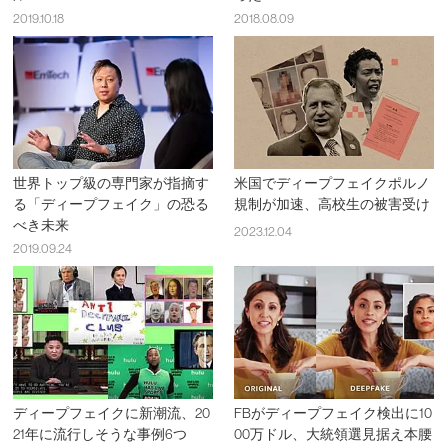
2019.10.18
2018.08.09
世界トップ級の専門家が指摘す
米国でディープフェイクポルノ
る「ディープフェイク」の恐る
規制が加速、高校生の被害受け
べき未来
2023.12.04
2019.09.24
ディープフェイクに新潮流、20
FBがディープフェイク検出に10
21年に流行しそうな事例6つ
00万ドル、大統領選見据え本腰