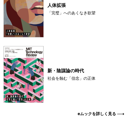
人体拡張
「完璧」へのあくなき欲望
新・陰謀論の時代
社会を蝕む「信念」の正体
eムックを詳しく見る