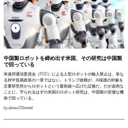
中国製ロボットを締め出す米国、その研究は中国製
で回っている
米連邦通信委員会（FCC）による人型ロボットの輸入禁止は、単な
る対中貿易政策の一章ではない。トランプ政権が、AI保護の対象を
主要研究所からロボットという最前線へ広げた証拠だ。だが皮肉な
ことに、守られるはずの米国のロボット研究は、中国製の安価な機
体で回っている。
by
James O'Donnell