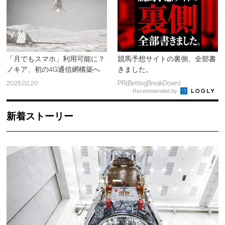
「月でもスマホ」利用可能に？
競馬予想サイトの裏側、全部書
ノキア、初の4G通信網構築へ
きました。
2025.02.20
PR(BettingBreakDown)
Recommended by
新着ストーリー