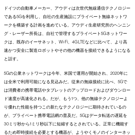
ドイツの自動車メーカー、アウディは次世代無線通信テクノロジー
である5Gを利用し、自社の生産施設にプライベート無線ネットワ
ークを構築する計画を進めている。アウディ生産研究所のヘンニン
グ・レーザー所長は、自社で管理するプライベート5Gネットワー
クは、既存のイーサネット、Wi-Fi、4G LTEなどに比べて、より高
速かつ安全に製造ロボットやその他の機器を接続できるようになる
と話す。
5Gの公衆ネットワークは今年、米国で運用が開始され、2020年に
は全米で利用可能になる見込みだ。従来の無線接続に比べ、5Gで
は消費者の携帯電話やタブレットのアップロードおよびダウンロー
ド速度が高速化される。だが、もう1つ、他の無線テクノロジーよ
り優れた性能を持つこの新たなテクノロジーに期待されているの
が、プライベート携帯電話網の普及だ。5Gはデータ転送の遅延を
30ミリ秒から1ミリ秒以下に短縮するとされている。正常に機能す
るため即時接続を必要とする機器が、ようやくモノのインターネッ