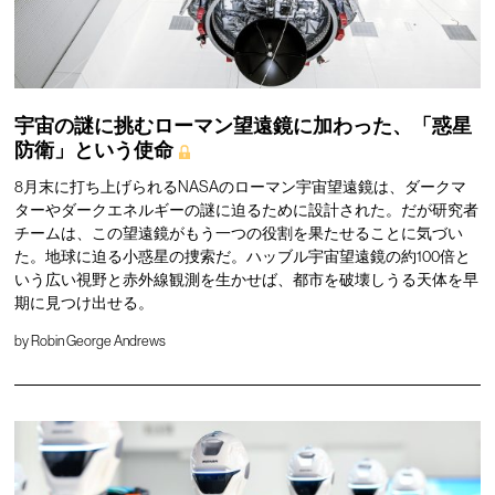
宇宙の謎に挑むローマン望遠鏡に加わった、「惑星
防衛」という使命
8月末に打ち上げられるNASAのローマン宇宙望遠鏡は、ダークマ
ターやダークエネルギーの謎に迫るために設計された。だが研究者
チームは、この望遠鏡がもう一つの役割を果たせることに気づい
た。地球に迫る小惑星の捜索だ。ハッブル宇宙望遠鏡の約100倍と
いう広い視野と赤外線観測を生かせば、都市を破壊しうる天体を早
期に見つけ出せる。
by
Robin George Andrews