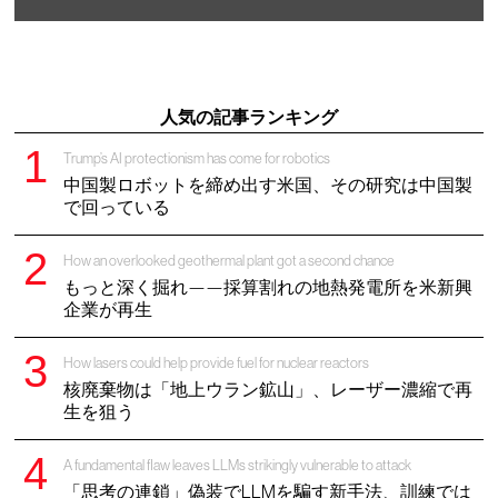
人気の記事ランキング
Trump’s AI protectionism has come for robotics
中国製ロボットを締め出す米国、その研究は中国製
で回っている
How an overlooked geothermal plant got a second chance
もっと深く掘れ——採算割れの地熱発電所を米新興
企業が再生
How lasers could help provide fuel for nuclear reactors
核廃棄物は「地上ウラン鉱山」、レーザー濃縮で再
生を狙う
A fundamental flaw leaves LLMs strikingly vulnerable to attack
「思考の連鎖」偽装でLLMを騙す新手法、訓練では