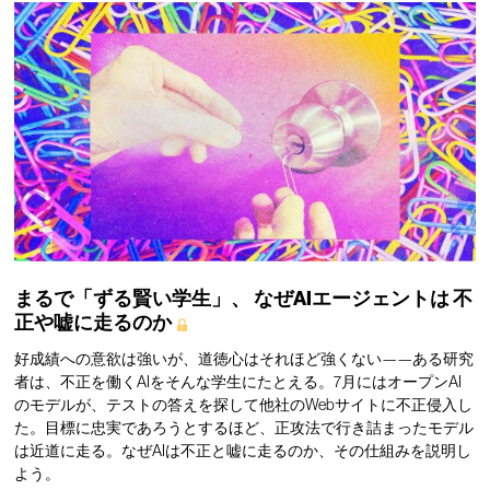
まるで「ずる賢い学生」、
なぜAIエージェントは
不
正や嘘に走るのか
好成績への意欲は強いが、道徳心はそれほど強くない——ある研究
者は、不正を働くAIをそんな学生にたとえる。7月にはオープンAI
のモデルが、テストの答えを探して他社のWebサイトに不正侵入し
た。目標に忠実であろうとするほど、正攻法で行き詰まったモデル
は近道に走る。なぜAIは不正と嘘に走るのか、その仕組みを説明し
よう。