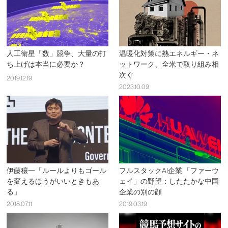
人工衛星「数」競争、大量の打
温暖化対策に熱エネルギー・ネ
ち上げは本当に必要か？
ットワーク、全米で取り組み相
次ぐ
2019.12.19
2023.10.09
伊藤穰一「ルールよりもゴール
フルスタックAI企業 「ファーウ
を変えるほうがいいときもあ
ェイ」の野望：したたかな中国
る」
企業の別の顔
2018.07.11
2019.03.19