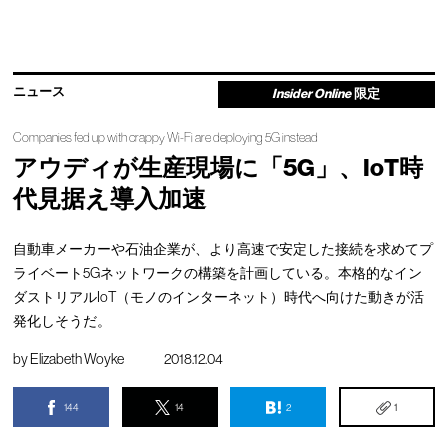
ニュース
Insider Online
限定
Companies fed up with crappy Wi-Fi are deploying 5G instead
アウディが生産現場に「5G」、IoT時
代見据え導入加速
自動車メーカーや石油企業が、より高速で安定した接続を求めてプ
ライベート5Gネットワークの構築を計画している。本格的なイン
ダストリアルIoT（モノのインターネット）時代へ向けた動きが活
発化しそうだ。
by
Elizabeth Woyke
2018.12.04
144
14
2
1