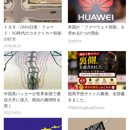
トヨタ・GMvs日産・フォー
米国が「ファーウェイ排除」を
ド：5G時代のコネクトカー技術
求める6つの理由
の行方
2018.12.11
2018.08.20
中国系ハッカーが世界各国で通
競馬予想サイトの裏側、全部書
信大手に侵入、既知の脆弱性を
きました。
突く
PR(BettingBreakDown)
2022.06.13