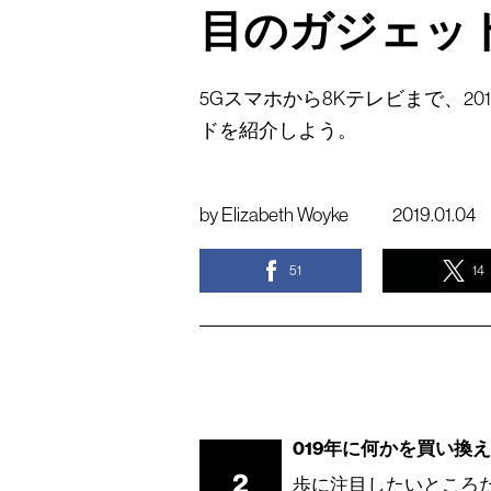
目のガジェッ
5Gスマホから8Kテレビまで、2
ドを紹介しよう。
by
Elizabeth Woyke
2019.01.04
51
14
019年に何かを買い換
2
歩に注目したいところだ