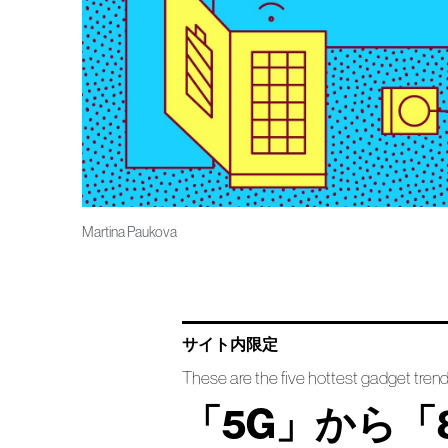
Martina Paukova
サイト内限定
These are the five hottest gadget trend
「5G」から「