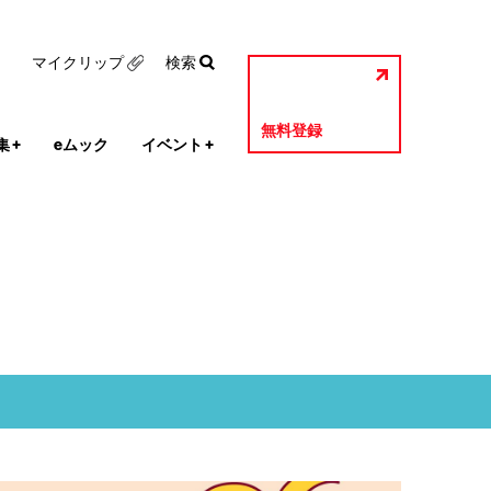
マイクリップ
検索
無料登録
集
+
eムック
イベント
+