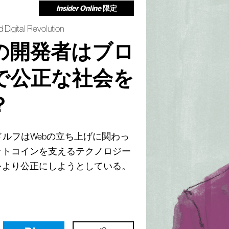
Insider Online
限定
 Digital Revolution
の開発者はブロ
で公正な社会を
？
ドルフはWebの立ち上げに関わっ
ットコインを支えるテクノロジー
をより公正にしようとしている。