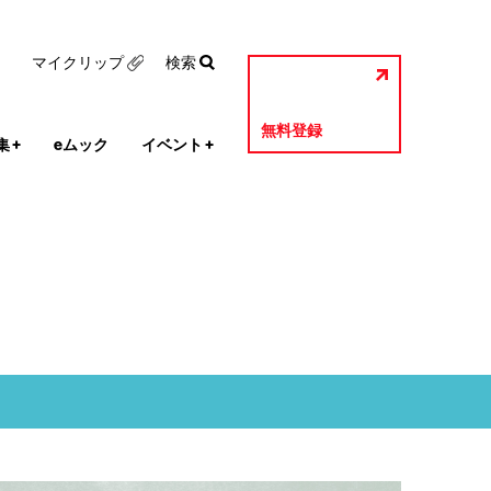
マイクリップ
検索
無料登録
集
+
eムック
イベント
+