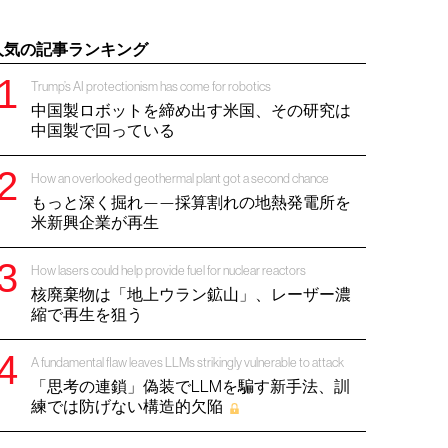
人気の記事ランキング
Trump’s AI protectionism has come for robotics
中国製ロボットを締め出す米国、その研究は
中国製で回っている
How an overlooked geothermal plant got a second chance
もっと深く掘れ——採算割れの地熱発電所を
米新興企業が再生
How lasers could help provide fuel for nuclear reactors
核廃棄物は「地上ウラン鉱山」、レーザー濃
縮で再生を狙う
A fundamental flaw leaves LLMs strikingly vulnerable to attack
「思考の連鎖」偽装でLLMを騙す新手法、訓
練では防げない構造的欠陥