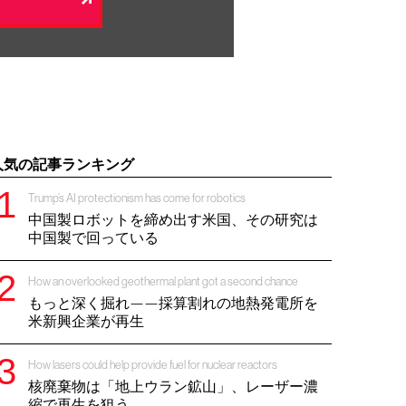
人気の記事ランキング
Trump’s AI protectionism has come for robotics
中国製ロボットを締め出す米国、その研究は
中国製で回っている
How an overlooked geothermal plant got a second chance
もっと深く掘れ——採算割れの地熱発電所を
米新興企業が再生
How lasers could help provide fuel for nuclear reactors
核廃棄物は「地上ウラン鉱山」、レーザー濃
縮で再生を狙う