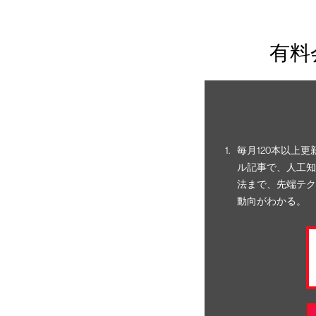
有料
毎月120本以上
ル記事で、人工知
法まで、先端テク
動向がわかる。