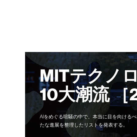
MITテクノ
10大潮流 ［
AIをめぐる喧騒の中で、本当に目を向けるべ
たな進展を整理したリストを発表する。