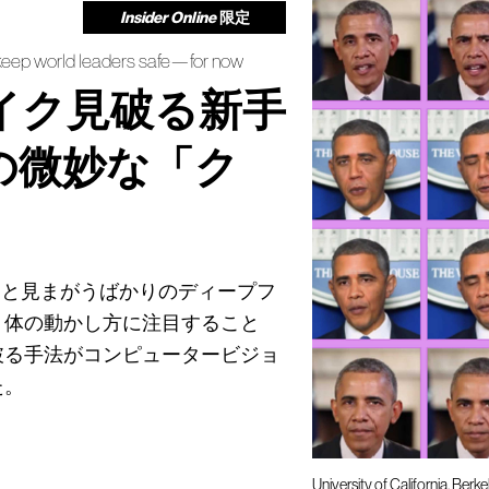
Insider Online
限定
 keep world leaders safe—for now
イク見破る新手
の微妙な「ク
物と見まがうばかりのディープフ
。体の動かし方に注目すること
破る手法がコンピュータービジョ
た。
University of California, Berke