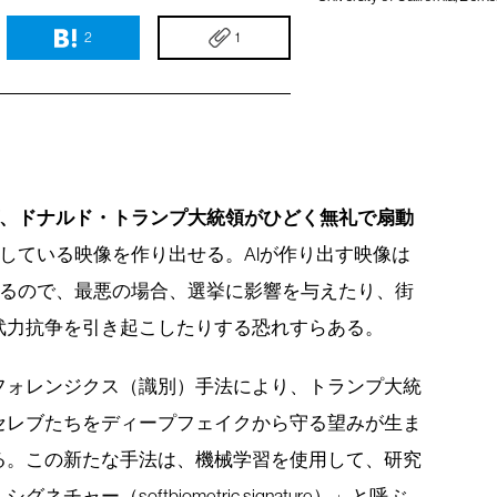
2
1
ば、ドナルド・トランプ大統領がひどく無礼で扇動
している映像を作り出せる。AIが作り出す映像は
るので、最悪の場合、選挙に影響を与えたり、街
武力抗争を引き起こしたりする恐れすらある。
フォレンジクス（識別）手法により、トランプ大統
セレブたちをディープフェイクから守る望みが生ま
る。この新たな手法は、機械学習を使用して、研究
ー（softbiometric signature）」と呼ぶ