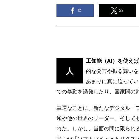
10
23
工知能（AI）を使え
人
的な発言や振る舞いを
あまりに真に迫ってい
での暴動を誘発したり、国家間の
幸運なことに、新たなデジタル・
領や他の世界のリーダー、そして
れた。しかし、当面の間に限られ
者らが「ソフトバイオメトリクス・シグネチャ