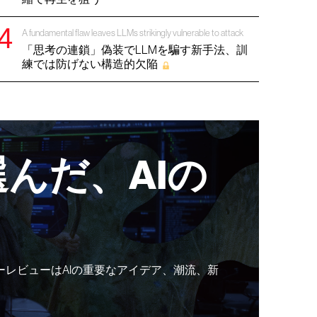
A fundamental flaw leaves LLMs strikingly vulnerable to attack
「思考の連鎖」偽装でLLMを騙す新手法、訓
練では防げない構造的欠陥
んだ、AIの
ーレビューはAIの重要なアイデア、潮流、新