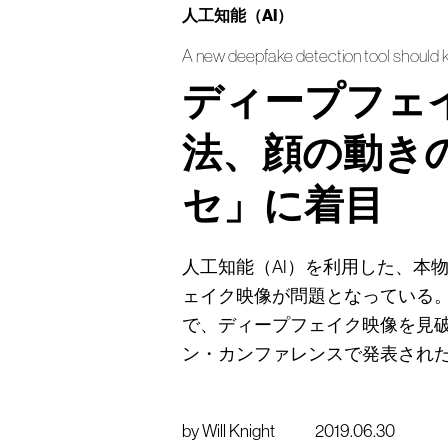
人工知能（AI）
A new deepfake detection tool should
ディープフェ
法、顔の動き
セ」に着目
人工知能（AI）を利用した、本
ェイク映像が問題となっている
で、ディープフェイク映像を見
ン・カンファレンスで発表され
by
Will Knight
2019.06.30