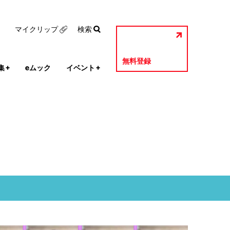
マイクリップ
検索
無料登録
集
+
eムック
イベント
+