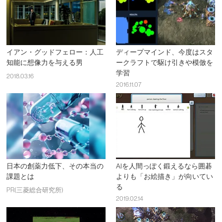
イアン・グッドフェロー：人工
ディープマインド、今度はスタ
知能に想像力を与える男
ークラフトで駆け引きや模倣を
学習
2018.03.16
2016.11.07
日本の創薬力低下、その本当の
AIを人間っぽく鍛えるなら囲碁
課題とは
よりも「お絵描き」が向いてい
る
PR(三菱総合研究所)
2019.02.14