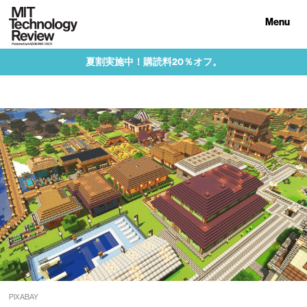
Menu
夏割実施中！購読料20％オフ。
PIXABAY