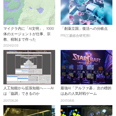
マイクラ内に「AI文明」、1000
「創薬立国」復活への分岐点
体のエージェントが仕事、宗
PR(三菱総合研究所)
教、税制まで作った
2024.12.03
人工知能から拡張知能へ——AI
最強AI「アルファ碁」 次の標的
は「協調」できるのか
はあの人気対戦ゲーム
2017.06.26
2017.08.15