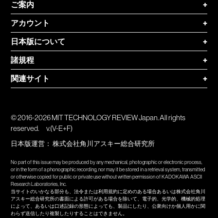
ご案内
+
アカウント
+
日本版について
+
諸規程
+
関連サイト
+
© 2016-2026 MIT TECHNOLOGY REVIEW Japan. All rights
reserved.
v.(V-E+F)
日本版運営：
株式会社角川アスキー総合研究所
No part of this issue may be produced by any mechanical, photographic or electronic process,
or in the form of a phonographic recording, nor may it be stored in a retrieval system, transmitted
or otherwise copied for public or private use without written permission of KADOKAWA ASCII
Research Laboratories, Inc.
当サイトのいかなる部分も、法令または利用規約に定めのある場合あるいは株式会社角川
アスキー総合研究所の書面による許可がある場合を除いて、電子的、光学的、機械的処理
によって、あるいは口述記録の形態によっても、製品にしたり、公衆向けか個人用かに関
わらず送信したり複製したりすることはできません。