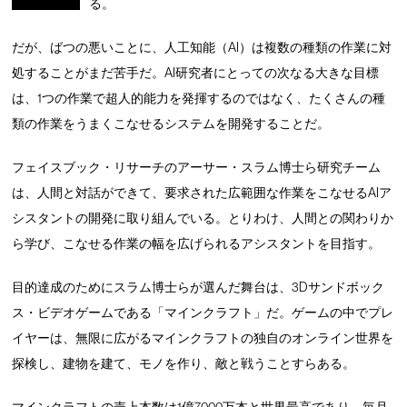
る。
だが、ばつの悪いことに、人工知能（AI）は複数の種類の作業に対
処することがまだ苦手だ。AI研究者にとっての次なる大きな目標
は、1つの作業で超人的能力を発揮するのではなく、たくさんの種
類の作業をうまくこなせるシステムを開発することだ。
フェイスブック・リサーチのアーサー・スラム博士ら研究チーム
は、人間と対話ができて、要求された広範囲な作業をこなせるAIア
シスタントの開発に取り組んでいる。とりわけ、人間との関わりか
ら学び、こなせる作業の幅を広げられるアシスタントを目指す。
目的達成のためにスラム博士らが選んだ舞台は、3Dサンドボック
ス・ビデオゲームである「マインクラフト」だ。ゲームの中でプレ
イヤーは、無限に広がるマインクラフトの独自のオンライン世界を
探検し、建物を建て、モノを作り、敵と戦うことすらある。
マインクラフトの売上本数は1億7000万本と世界最高であり、毎月