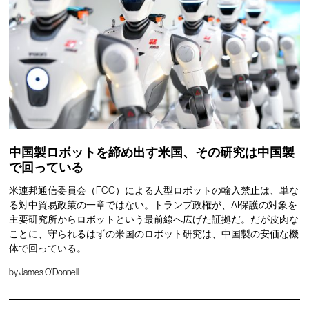
中国製ロボットを締め出す米国、その研究は中国製
で回っている
米連邦通信委員会（FCC）による人型ロボットの輸入禁止は、単な
る対中貿易政策の一章ではない。トランプ政権が、AI保護の対象を
主要研究所からロボットという最前線へ広げた証拠だ。だが皮肉な
ことに、守られるはずの米国のロボット研究は、中国製の安価な機
体で回っている。
by
James O'Donnell