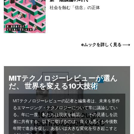
社会を蝕む「信念」の正体
eムックを詳しく見る
MITテクノロジーレビューが選ん
だ、 世界を変える10大技術
MITテクノロジーレビューの記者と編集者は、未来を形作
るエマージング・テクノロジーについて常に議論してい
る。年に一度、私たちは現状を確認し、その見通しを読
者に共有する。以下に挙げるのは、良くも悪くも今後数
年間で進歩を促し、あるいは大きな変化を引き起こすと