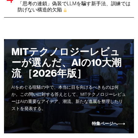
「思考の連鎖」偽装でLLMを騙す新手法、訓練では
防げない構造的欠陥
MITテクノロジーレビュ
ーが選んだ、AIの10大潮
流 ［2026年版］
AIをめぐる喧騒の中で、本当に目を向けるべきものは何
か。この問いに対する答えとして、MITテクノロジーレビュ
ーはAIの重要なアイデア、潮流、新たな進展を整理したリ
ストを発表する。
特集ページへ