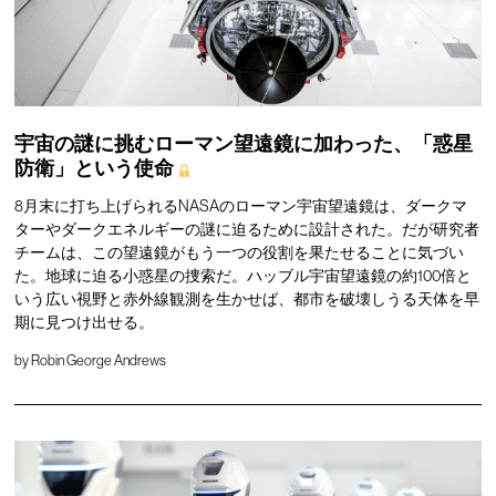
宇宙の謎に挑むローマン望遠鏡に加わった、「惑星
防衛」という使命
8月末に打ち上げられるNASAのローマン宇宙望遠鏡は、ダークマ
ターやダークエネルギーの謎に迫るために設計された。だが研究者
チームは、この望遠鏡がもう一つの役割を果たせることに気づい
た。地球に迫る小惑星の捜索だ。ハッブル宇宙望遠鏡の約100倍と
いう広い視野と赤外線観測を生かせば、都市を破壊しうる天体を早
期に見つけ出せる。
by
Robin George Andrews