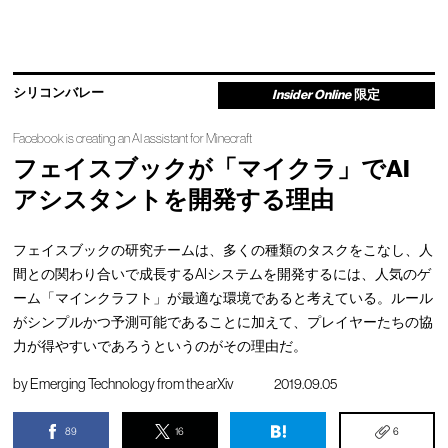
シリコンバレー
Insider Online
限定
Facebook is creating an AI assistant for Minecraft
フェイスブックが「マイクラ」でAI
アシスタントを開発する理由
フェイスブックの研究チームは、多くの種類のタスクをこなし、人
間との関わり合いで成長するAIシステムを開発するには、人気のゲ
ーム「マインクラフト」が最適な環境であると考えている。ルール
がシンプルかつ予測可能であることに加えて、プレイヤーたちの協
力が得やすいであろうというのがその理由だ。
by
Emerging Technology from the arXiv
2019.09.05
89
16
6