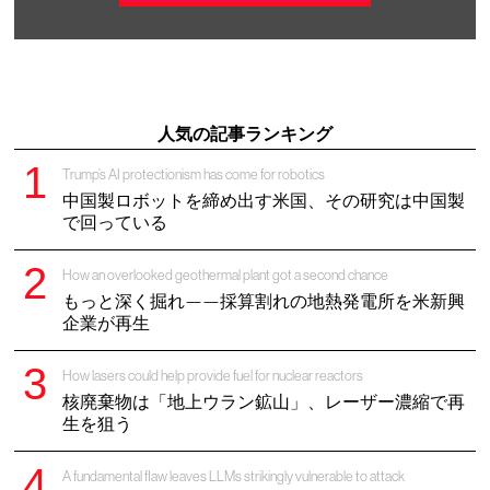
人気の記事ランキング
Trump’s AI protectionism has come for robotics
中国製ロボットを締め出す米国、その研究は中国製
で回っている
How an overlooked geothermal plant got a second chance
もっと深く掘れ——採算割れの地熱発電所を米新興
企業が再生
How lasers could help provide fuel for nuclear reactors
核廃棄物は「地上ウラン鉱山」、レーザー濃縮で再
生を狙う
A fundamental flaw leaves LLMs strikingly vulnerable to attack