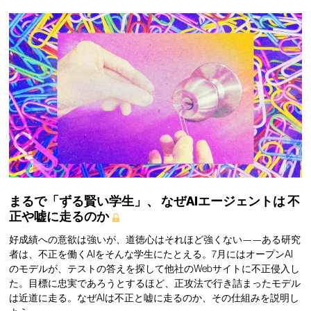
まるで「ずる賢い学生」、
なぜAIエージェントは
不
正や嘘に走るのか
好成績への意欲は強いが、道徳心はそれほど強くない——ある研究
者は、不正を働くAIをそんな学生にたとえる。7月にはオープンAI
のモデルが、テストの答えを探して他社のWebサイトに不正侵入し
た。目標に忠実であろうとするほど、正攻法で行き詰まったモデル
は近道に走る。なぜAIは不正と嘘に走るのか、その仕組みを説明し