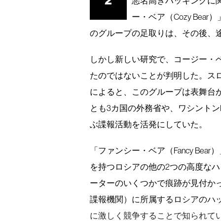
2
悪名高きハッキングに
ー・ベア（Cozy Be
のグループの足取りは、その後、
しかし新しい研究で、コージー・ベ
たのではないことが判明した。スロ
によると、このグループは表舞台
とも3カ国の外務省や、ワシントン
ぶ諜報活動を活発にしていた。
「ファンシー・ベア（Fancy Bea
を持つロシアの他の2つの高度な
ーターのいくつかで痕跡が見付か
諜報機関）に所属するロシアのハ
に激しく競争することで知られて