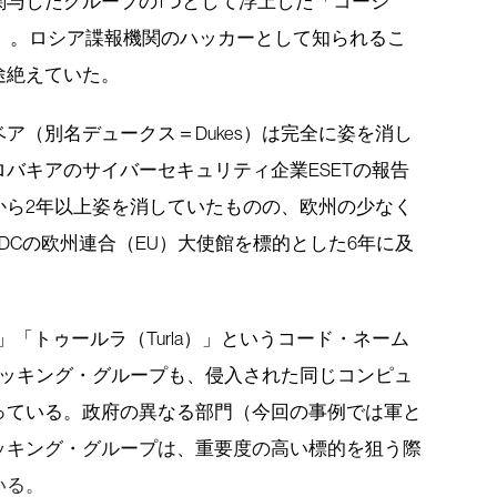
関与したグループの1つとして浮上した「コージ
ar）」。ロシア諜報機関のハッカーとして知られるこ
途絶えていた。
ア（別名デュークス＝Dukes）は完全に姿を消し
バキアのサイバーセキュリティ企業ESETの報告
から2年以上姿を消していたものの、欧州の少なく
DCの欧州連合（EU）大使館を標的とした6年に及
r）」「トゥールラ（Turla）」というコード・ネーム
ハッキング・グループも、侵入された同じコンピュ
っている。政府の異なる部門（今回の事例では軍と
ッキング・グループは、重要度の高い標的を狙う際
いる。