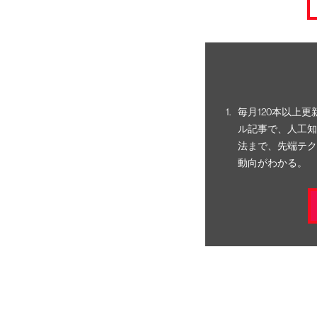
毎月120本以上
ル記事で、人工知
法まで、先端テク
動向がわかる。