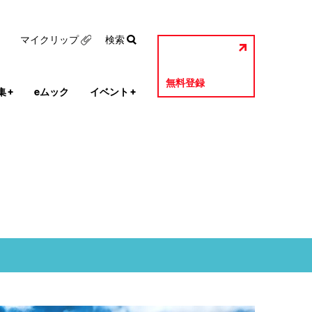
マイクリップ
検索
無料登録
集
+
eムック
イベント
+