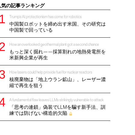
人気の記事ランキング
Trump’s AI protectionism has come for robotics
中国製ロボットを締め出す米国、その研究は
中国製で回っている
How an overlooked geothermal plant got a second chance
もっと深く掘れ——採算割れの地熱発電所を
米新興企業が再生
How lasers could help provide fuel for nuclear reactors
核廃棄物は「地上ウラン鉱山」、レーザー濃
縮で再生を狙う
A fundamental flaw leaves LLMs strikingly vulnerable to attack
「思考の連鎖」偽装でLLMを騙す新手法、訓
練では防げない構造的欠陥