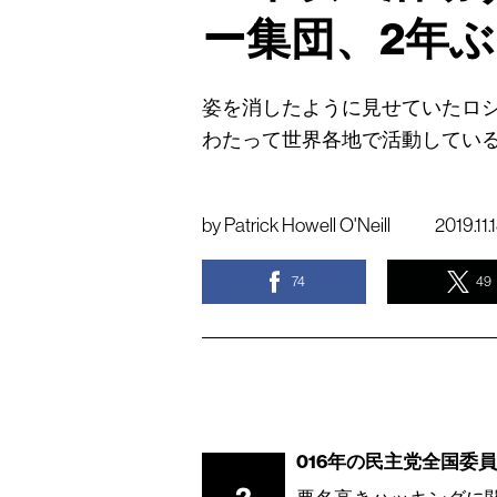
ー集団、2年
姿を消したように見せていたロ
わたって世界各地で活動してい
by
Patrick Howell O'Neill
2019.11.
74
49
016年の民主党全国委員会（D