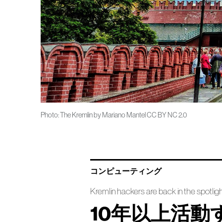
Photo: The Kremlin by Mariano Mantel CC BY NC 2.0
コンピューティング
Kremlin hackers are back in the spotlig
10年以上活