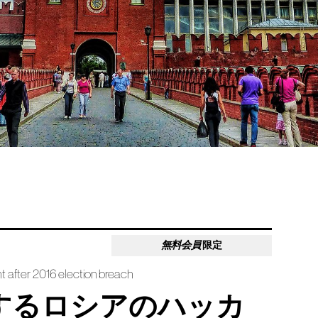
無料会員
限定
ht after 2016 election breach
動するロシアのハッカ