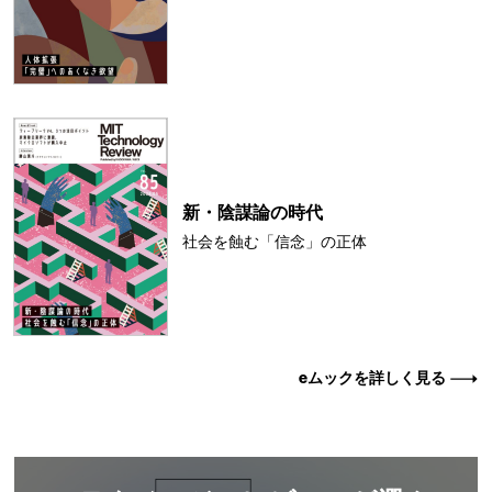
新・陰謀論の時代
社会を蝕む「信念」の正体
eムックを詳しく見る