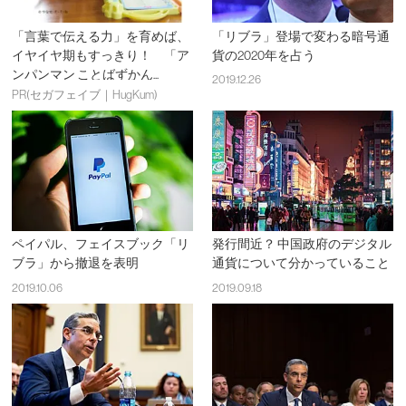
「言葉で伝える力」を育めば、
「リブラ」登場で変わる暗号通
イヤイヤ期もすっきり！ 「ア
貨の2020年を占う
ンパンマン ことばずかん...
2019.12.26
PR(セガフェイブ｜HugKum)
ペイパル、フェイスブック「リ
発行間近？ 中国政府のデジタル
ブラ」から撤退を表明
通貨について分かっていること
2019.10.06
2019.09.18