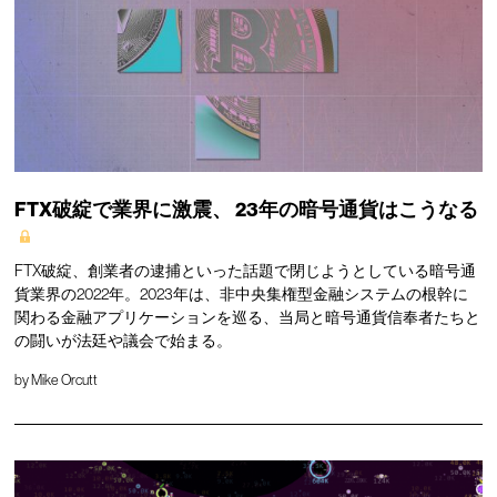
FTX破綻で業界に激震、
23年の暗号通貨はこうなる
FTX破綻、創業者の逮捕といった話題で閉じようとしている暗号通
貨業界の2022年。2023年は、非中央集権型金融システムの根幹に
関わる金融アプリケーションを巡る、当局と暗号通貨信奉者たちと
の闘いが法廷や議会で始まる。
by
Mike Orcutt