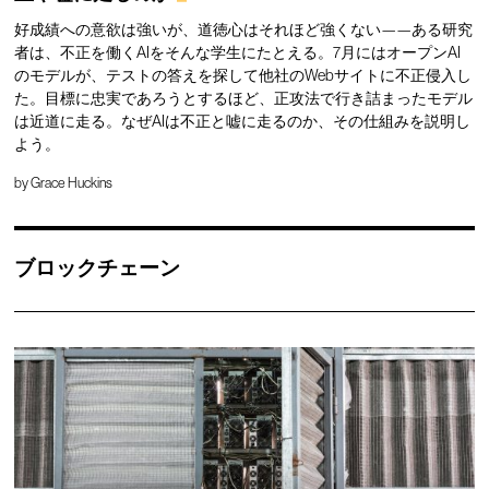
好成績への意欲は強いが、道徳心はそれほど強くない——ある研究
者は、不正を働くAIをそんな学生にたとえる。7月にはオープンAI
のモデルが、テストの答えを探して他社のWebサイトに不正侵入し
た。目標に忠実であろうとするほど、正攻法で行き詰まったモデル
は近道に走る。なぜAIは不正と嘘に走るのか、その仕組みを説明し
よう。
by
Grace Huckins
ブロックチェーン