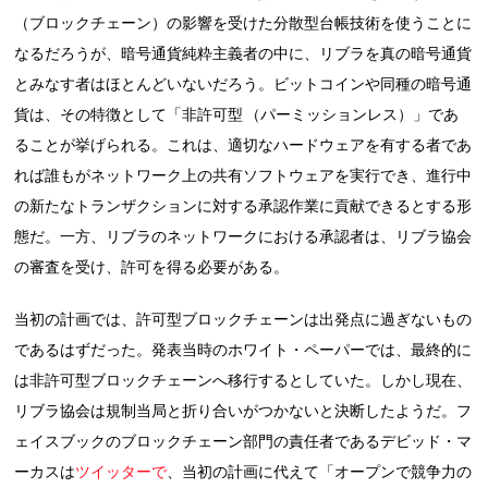
（ブロックチェーン）の影響を受けた分散型台帳技術を使うことに
なるだろうが、暗号通貨純粋主義者の中に、リブラを真の暗号通貨
とみなす者はほとんどいないだろう。ビットコインや同種の暗号通
貨は、その特徴として「非許可型 （パーミッションレス）」であ
ることが挙げられる。これは、適切なハードウェアを有する者であ
れば誰もがネットワーク上の共有ソフトウェアを実行でき、進行中
の新たなトランザクションに対する承認作業に貢献できるとする形
態だ。一方、リブラのネットワークにおける承認者は、リブラ協会
の審査を受け、許可を得る必要がある。
当初の計画では、許可型ブロックチェーンは出発点に過ぎないもの
であるはずだった。発表当時のホワイト・ペーパーでは、最終的に
は非許可型ブロックチェーンへ移行するとしていた。しかし現在、
リブラ協会は規制当局と折り合いがつかないと決断したようだ。フ
ェイスブックのブロックチェーン部門の責任者であるデビッド・マ
ーカスは
ツイッターで
、当初の計画に代えて「オープンで競争力の