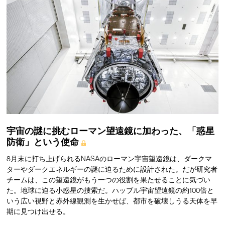
宇宙の謎に挑むローマン望遠鏡に加わった、「惑星
防衛」という使命
8月末に打ち上げられるNASAのローマン宇宙望遠鏡は、ダークマ
ターやダークエネルギーの謎に迫るために設計された。だが研究者
チームは、この望遠鏡がもう一つの役割を果たせることに気づい
た。地球に迫る小惑星の捜索だ。ハッブル宇宙望遠鏡の約100倍と
いう広い視野と赤外線観測を生かせば、都市を破壊しうる天体を早
期に見つけ出せる。