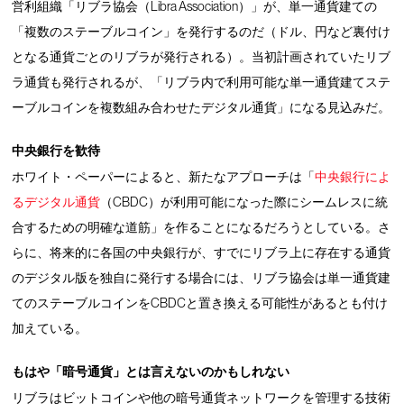
営利組織「リブラ協会（Libra Association）」が、単一通貨建ての
「複数のステーブルコイン」を発行するのだ（ドル、円など裏付け
となる通貨ごとのリブラが発行される）。当初計画されていたリブ
ラ通貨も発行されるが、「リブラ内で利用可能な単一通貨建てステ
ーブルコインを複数組み合わせたデジタル通貨」になる見込みだ。
中央銀行を歓待
ホワイト・ペーパーによると、新たなアプローチは「
中央銀行によ
るデジタル通貨
（CBDC）が利用可能になった際にシームレスに統
合するための明確な道筋」を作ることになるだろうとしている。さ
らに、将来的に各国の中央銀行が、すでにリブラ上に存在する通貨
のデジタル版を独自に発行する場合には、リブラ協会は単一通貨建
てのステーブルコインをCBDCと置き換える可能性があるとも付け
加えている。
もはや「暗号通貨」とは言えないのかもしれない
リブラはビットコインや他の暗号通貨ネットワークを管理する技術