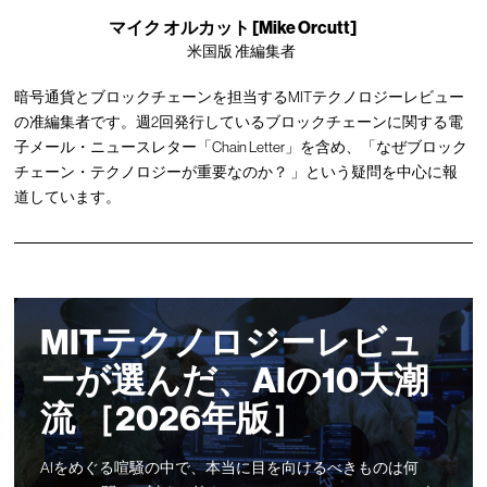
マイク オルカット [Mike Orcutt]
米国版 准編集者
暗号通貨とブロックチェーンを担当するMITテクノロジーレビュー
の准編集者です。週2回発行しているブロックチェーンに関する電
子メール・ニュースレター「Chain Letter」を含め、「なぜブロック
チェーン・テクノロジーが重要なのか？ 」という疑問を中心に報
道しています。
MITテクノロジーレビュ
ーが選んだ、AIの10大潮
流 ［2026年版］
AIをめぐる喧騒の中で、本当に目を向けるべきものは何