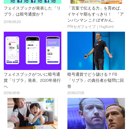
フェイスブックが発表した 「リ
「言葉で伝える力」を育めば、
ブラ」は暗号通貨か？
イヤイヤ期もすっきり！ 「ア
ンパンマン ことばずかん...
2019.06.20
PR(セガフェイブ｜HugKum)
フェイスブックがついに暗号通
暗号通貨でどう儲ける？ FB
貨「リブラ」発表、2020年発行
「リブラ」の責任者が疑問に回
へ
答
2019.06.19
2019.07.08