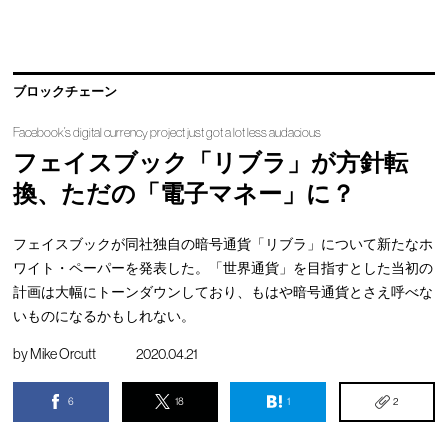
ブロックチェーン
Facebook’s digital currency project just got a lot less audacious
フェイスブック「リブラ」が方針転
換、ただの「電子マネー」に？
フェイスブックが同社独自の暗号通貨「リブラ」について新たなホ
ワイト・ペーパーを発表した。「世界通貨」を目指すとした当初の
計画は大幅にトーンダウンしており、もはや暗号通貨とさえ呼べな
いものになるかもしれない。
by
Mike Orcutt
2020.04.21
6
18
1
2