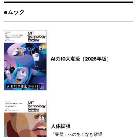
eムック
AIの10大潮流［2026年版］
人体拡張
「完璧」へのあくなき欲望