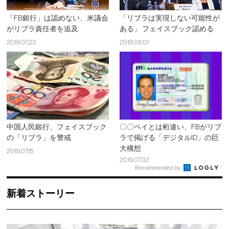
「FB銀行」は認めない、米議会
「リブラは実現しない可能性が
がリブラ責任者を追及
ある」 フェイスブック認める
2019.07.23
2019.08.01
中国人民銀行、フェイスブック
〇〇ペイとは桁違い、FBがリブ
の「リブラ」を警戒
ラで掲げる「デジタルID」の巨
大構想
2019.07.15
2019.07.02
Recommended by
新着ストーリー