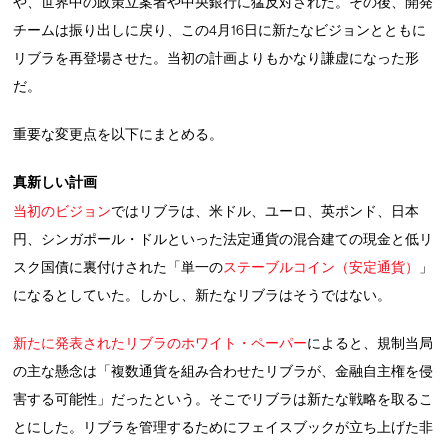
や、世界中の政策立案者や中央銀行に猛反対された。その後、開発
チームは振り出しに戻り、この4月16日に新たなビジョンとともに
リブラを再登場させた。当初の計画よりもかなり謙虚になった形
だ。
重要な変更点を以下にまとめる。
真新しい計画
当初のビジョン
ではリブラは、米ドル、ユーロ、英ポンド、日本
円、シンガポール・ドルといった法定通貨の混合建ての現金と低リ
スク国債に裏付けされた「単一の
ステーブルコイン（安定通貨）
」
になるとしていた。しかし、新たなリブラはそうではない。
新たに発表されたリブラのホワイト・ペーパー
によると、規制当局
の主な懸念は「複数通貨を組み合わせたリブラが、金融自主権を侵
害する可能性」だったという。そこでリブラは新たな戦略を取るこ
とにした。リブラを管理するためにフェイスブックが立ち上げた非