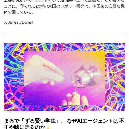
主要研究所からロボットという最前線へ広げた証拠だ。だが皮肉な
ことに、守られるはずの米国のロボット研究は、中国製の安価な機
体で回っている。
by
James O'Donnell
まるで「ずる賢い学生」、
なぜAIエージェントは
不
正や嘘に走るのか