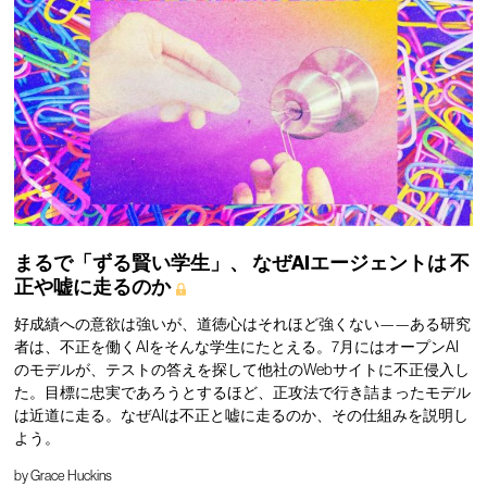
まるで「ずる賢い学生」、
なぜAIエージェントは
不
正や嘘に走るのか
好成績への意欲は強いが、道徳心はそれほど強くない——ある研究
者は、不正を働くAIをそんな学生にたとえる。7月にはオープンAI
のモデルが、テストの答えを探して他社のWebサイトに不正侵入し
た。目標に忠実であろうとするほど、正攻法で行き詰まったモデル
は近道に走る。なぜAIは不正と嘘に走るのか、その仕組みを説明し
よう。
by
Grace Huckins