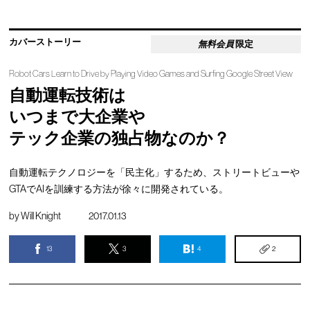
カバーストーリー
無料会員
限定
Robot Cars Learn to Drive by Playing Video Games and Surfing Google Street View
自動運転技術は
いつまで大企業や
テック企業の独占物なのか？
自動運転テクノロジーを「民主化」するため、ストリートビューや
GTAでAIを訓練する方法が徐々に開発されている。
by
Will Knight
2017.01.13
13
3
4
2