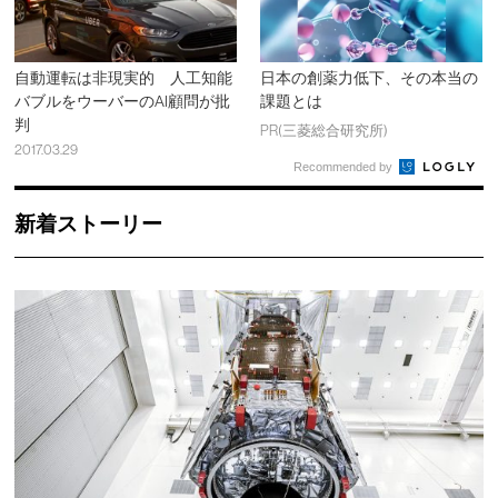
自動運転は非現実的 人工知能
日本の創薬力低下、その本当の
バブルをウーバーのAI顧問が批
課題とは
判
PR(三菱総合研究所)
2017.03.29
Recommended by
新着ストーリー