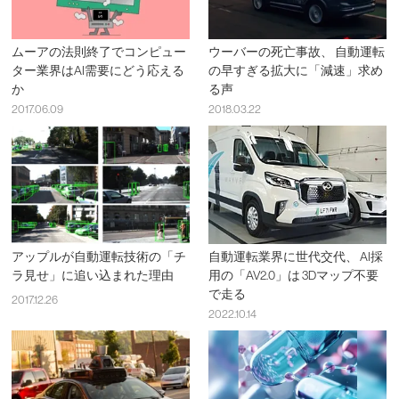
ムーアの法則終了でコンピュー
ウーバーの死亡事故、 自動運転
ター業界はAI需要にどう応える
の早すぎる拡大に「減速」求め
か
る声
2017.06.09
2018.03.22
アップルが自動運転技術の「チ
自動運転業界に世代交代、 AI採
ラ見せ」に追い込まれた理由
用の「AV2.0」は 3Dマップ不要
で走る
2017.12.26
2022.10.14