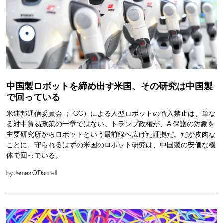
中国製ロボットを締め出す米国、その研究は中国製
で回っている
米連邦通信委員会（FCC）による人型ロボットの輸入禁止は、単な
る対中貿易政策の一章ではない。トランプ政権が、AI保護の対象を
主要研究所からロボットという最前線へ広げた証拠だ。だが皮肉な
ことに、守られるはずの米国のロボット研究は、中国製の安価な機
体で回っている。
by
James O'Donnell