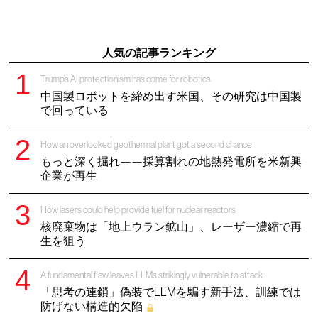
人気の記事ランキング
Trump’s AI protectionism has come for robotics
中国製ロボットを締め出す米国、その研究は中国製
で回っている
How an overlooked geothermal plant got a second chance
もっと深く掘れ——採算割れの地熱発電所を米新興
企業が再生
How lasers could help provide fuel for nuclear reactors
核廃棄物は「地上ウラン鉱山」、レーザー濃縮で再
生を狙う
A fundamental flaw leaves LLMs strikingly vulnerable to attack
「思考の連鎖」偽装でLLMを騙す新手法、訓練では
防げない構造的欠陥