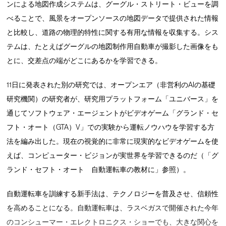
ンによる地図作成システムは、グーグル・ストリート・ビューを調
べることで、風景をオープンソースの地図データで提供された情報
と比較し、道路の物理的特性に関する有用な情報を収集する。シス
テムは、たとえばグーグルの地図制作用自動車が撮影した画像をも
とに、交差点の端がどこにあるかを学習できる。
11日に発表された別の研究では、オープンエア（非営利のAIの基礎
研究機関）の研究者が、研究用プラットフォーム「ユニバース」を
通じてソフトウェア・エージェントがビデオゲーム「グランド・セ
フト・オート（GTA）V」での実験から運転ノウハウを学習する方
法を編み出した。現在の視覚的に非常に現実的なビデオゲームを使
えば、コンピューター・ビジョンが実世界を学習できるのだ（「グ
ランド・セフト・オート 自動運転車の教材に」参照）。
自動運転車を訓練する新手法は、テクノロジーを普及させ、信頼性
を高めることになる。自動運転車は、ラスベガスで開催された今年
のコンシューマー・エレクトロニクス・ショーでも、大きな関心を