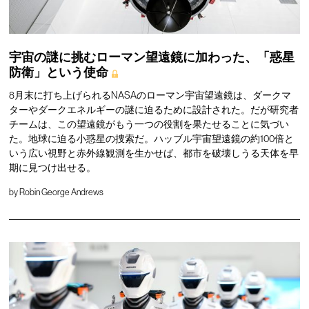
宇宙の謎に挑むローマン望遠鏡に加わった、「惑星
防衛」という使命
8月末に打ち上げられるNASAのローマン宇宙望遠鏡は、ダークマ
ターやダークエネルギーの謎に迫るために設計された。だが研究者
チームは、この望遠鏡がもう一つの役割を果たせることに気づい
た。地球に迫る小惑星の捜索だ。ハッブル宇宙望遠鏡の約100倍と
いう広い視野と赤外線観測を生かせば、都市を破壊しうる天体を早
期に見つけ出せる。
by
Robin George Andrews