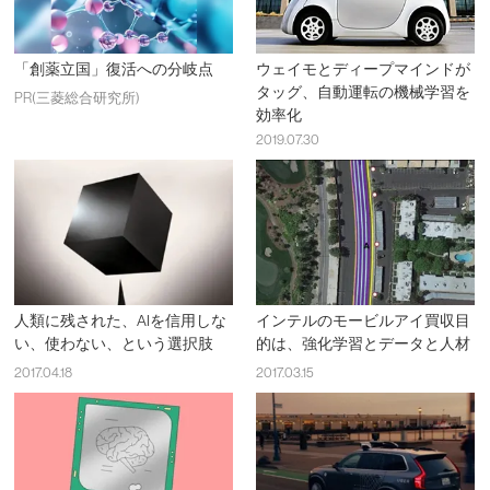
「創薬立国」復活への分岐点
ウェイモとディープマインドが
タッグ、自動運転の機械学習を
PR(三菱総合研究所)
効率化
2019.07.30
人類に残された、AIを信用しな
インテルのモービルアイ買収目
い、使わない、という選択肢
的は、強化学習とデータと人材
2017.04.18
2017.03.15