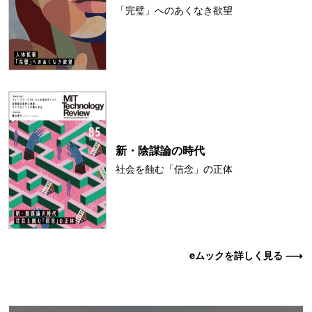
「完璧」へのあくなき欲望
新・陰謀論の時代
社会を蝕む「信念」の正体
eムックを詳しく見る