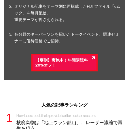
オリジナル記事をテーマ別に再構成したPDFファイル「eム
ック」を毎月配信。
重要テーマが押さえられる。
各分野のキーパーソンを招いたトークイベント、関連セミ
ナーに優待価格でご招待。
【夏割】実施中！年間購読料
20%オフ！
人気の記事ランキング
How lasers could help provide fuel for nuclear reactors
核廃棄物は「地上ウラン鉱山」、レーザー濃縮で再
生を狙う