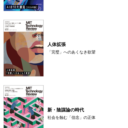
人体拡張
「完璧」へのあくなき欲望
新・陰謀論の時代
社会を蝕む「信念」の正体