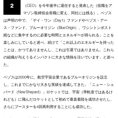
2
（CEO）を今年後半に退任すると発表した（役職をア
マゾン取締役会長職に変え、同社には残る）。ベゾス
は声明の中で、「デイ・ワン（Day 1）ファンドやベゾス・アー
ス・ファンド、ブルーオリジン（Blue Origin）、ワシントンポスト
紙などに集中するのに必要な時間とエネルギーが得られる」ことを
楽しみにしていると述べ、続けて「これ以上のエネルギーを持った
ことは、かつてありませんし、これは引退ではありません。これら
の組織が与えうるインパクトに大きな情熱を注いでいます」と述べ
た。
ベゾスは2000年に、航空宇宙企業であるブルーオリジンを設立
し、これまでにかなり大きな実績を達成してきた。「ニュー・シェ
パード（New Shepard）」ロケットでは、宇宙（準軌道ではあるけ
れども）に飛んだロケットとして初めて垂直着陸を成功させたし、
さらにブースターを4回再利用することにも成功した。