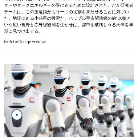
ターやダークエネルギーの謎に迫るために設計された。だが研究者
チームは、この望遠鏡がもう一つの役割を果たせることに気づい
た。地球に迫る小惑星の捜索だ。ハッブル宇宙望遠鏡の約100倍と
いう広い視野と赤外線観測を生かせば、都市を破壊しうる天体を早
期に見つけ出せる。
by
Robin George Andrews