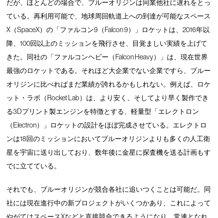
だが、ほとんどの場合で、ブルーオリジンは同業他社に遅れをとっ
ている。再利用可能で、地球周回軌道上への到達が可能なスペース
X（SpaceX）の「ファルコン9（Falcon 9）」ロケットは、2016年以
降、100回以上のミッションを飛行させ、目覚ましい実績を上げて
きた。同社の「ファルコンヘビー（Falcon Heavy）」は、現在世界
最強のロケットである。それほど大企業でない企業ですら、ブルー
オリジンに比べればまだ業績が誇れるかもしれない。例えば、ロケ
ット・ラボ（Rocket Lab）は、より安く、そしてより早く製作でき
る3Dプリント製エンジンを特徴とする、軽量型「エレクトロン
（Electron）」ロケットの設計をほぼ完成させている。エレクトロ
ンは18回のミッションにおいてブルーオリジンよりも多くの人工衛
星を宇宙に送り出しており、数年後に金星に探査機を送る計画もす
でに立てている。
それでも、ブルーオリジンが競合各社に追いつくことは可能だ。同
社には現在進行中の新プロジェクトがいくつかあり、これによって
やがてはスペースXなどと直接競合できるようになり、常連となれ