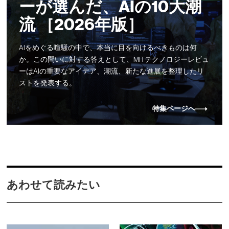
ーが選んだ、AIの10大潮
流 ［2026年版］
AIをめぐる喧騒の中で、本当に目を向けるべきものは何
か。この問いに対する答えとして、MITテクノロジーレビュ
ーはAIの重要なアイデア、潮流、新たな進展を整理したリ
ストを発表する。
特集ページへ
あわせて読みたい