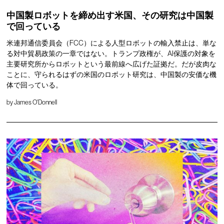
中国製ロボットを締め出す米国、その研究は中国製
で回っている
米連邦通信委員会（FCC）による人型ロボットの輸入禁止は、単な
る対中貿易政策の一章ではない。トランプ政権が、AI保護の対象を
主要研究所からロボットという最前線へ広げた証拠だ。だが皮肉な
ことに、守られるはずの米国のロボット研究は、中国製の安価な機
体で回っている。
by
James O'Donnell