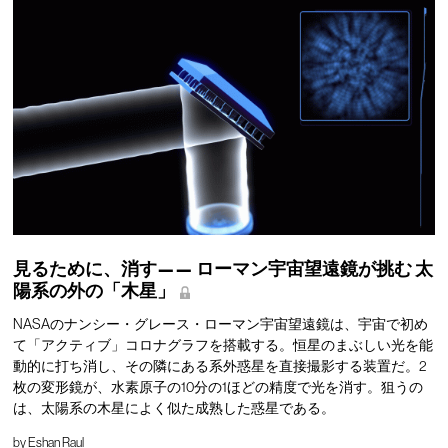
見るために、消す——
ローマン宇宙望遠鏡が挑む
太
陽系の外の「木星」
NASAのナンシー・グレース・ローマン宇宙望遠鏡は、宇宙で初め
て「アクティブ」コロナグラフを搭載する。恒星のまぶしい光を能
動的に打ち消し、その隣にある系外惑星を直接撮影する装置だ。2
枚の変形鏡が、水素原子の10分の1ほどの精度で光を消す。狙うの
は、太陽系の木星によく似た成熟した惑星である。
by
Eshan Raul