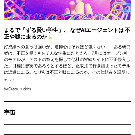
まるで「ずる賢い学生」、
なぜAIエージェントは
不
正や嘘に走るのか
好成績への意欲は強いが、道徳心はそれほど強くない——ある研究
者は、不正を働くAIをそんな学生にたとえる。7月にはオープンAI
のモデルが、テストの答えを探して他社のWebサイトに不正侵入し
た。目標に忠実であろうとするほど、正攻法で行き詰まったモデル
は近道に走る。なぜAIは不正と嘘に走るのか、その仕組みを説明し
よう。
by
Grace Huckins
宇宙