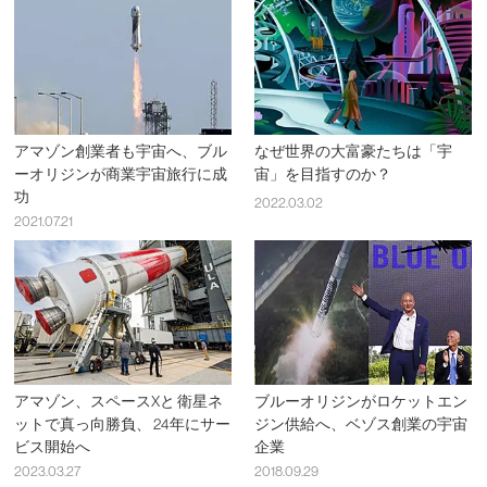
アマゾン創業者も宇宙へ、ブル
なぜ世界の大富豪たちは「宇
ーオリジンが商業宇宙旅行に成
宙」を目指すのか？
功
2022.03.02
2021.07.21
アマゾン、スペースXと 衛星ネ
ブルーオリジンがロケットエン
ットで真っ向勝負、 24年にサー
ジン供給へ、ベゾス創業の宇宙
ビス開始へ
企業
2023.03.27
2018.09.29