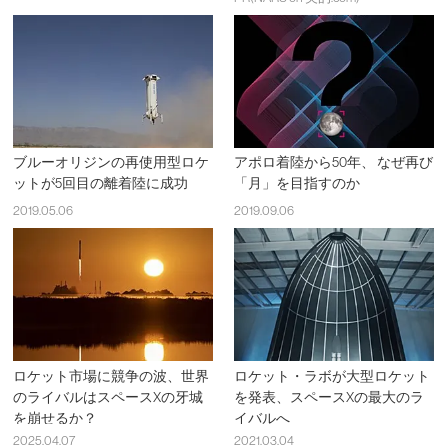
ブルーオリジンの再使用型ロケ
アポロ着陸から50年、 なぜ再び
ットが5回目の離着陸に成功
「月」を目指すのか
2019.05.06
2019.09.06
ロケット市場に競争の波、世界
ロケット・ラボが大型ロケット
のライバルはスペースXの牙城
を発表、スペースXの最大のラ
を崩せるか？
イバルへ
2025.04.07
2021.03.04