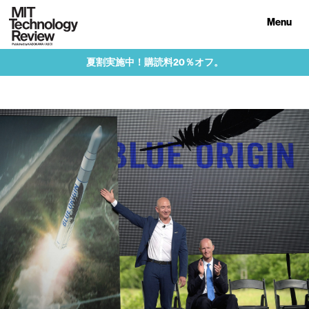
Menu
夏割実施中！購読料20％オフ。