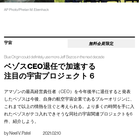
AP Photo/Phelan M. Ebenhack
宇宙
無料会員
限定
Blue Origin could definitely use more Jeff Bezos in the next decade
ベゾスCEO退任で加速する
注目の宇宙プロジェクト６
アマゾンの最高経営責任者（CEO）を今年後半に退任すると発表
したベゾスは今後、自身の航空宇宙企業であるブルーオリジンに、
これまで以上の情熱を注ぐと考えられる。より多くの時間を手に入
れたベゾスがテコ入れできそうな同社の宇宙関連プロジェクトを6
件、紹介しよう。
by
Neel V. Patel
2021.02.10