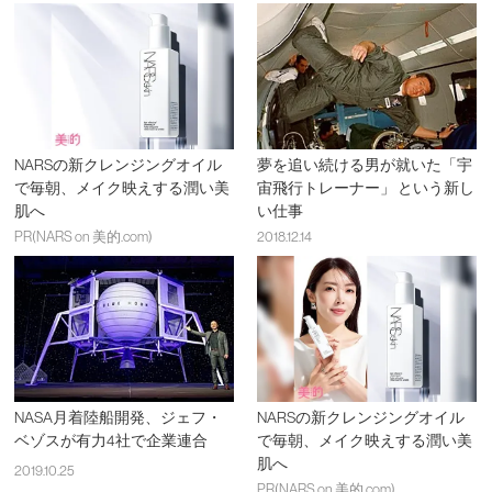
NARSの新クレンジングオイル
夢を追い続ける男が就いた「宇
で毎朝、メイク映えする潤い美
宙飛行トレーナー」 という新し
肌へ
い仕事
PR(NARS on 美的.com)
2018.12.14
NASA月着陸船開発、ジェフ・
NARSの新クレンジングオイル
ベゾスが有力4社で企業連合
で毎朝、メイク映えする潤い美
肌へ
2019.10.25
PR(NARS on 美的.com)