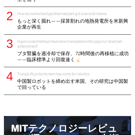
How an overlooked geothermal plant got a second chance
もっと深く掘れ——採算割れの地熱発電所を米新興
企業が再生
Supercooled kidneys have been transplanted into pigs in a “landmark
achievement”
ブタ腎臓を過冷却で保存、 72時間後の再移植に成功
——臨床標準より回復速く
Trump’s AI protectionism has come for robotics
中国製ロボットを締め出す米国、その研究は中国製
で回っている
MITテクノロジーレビュ