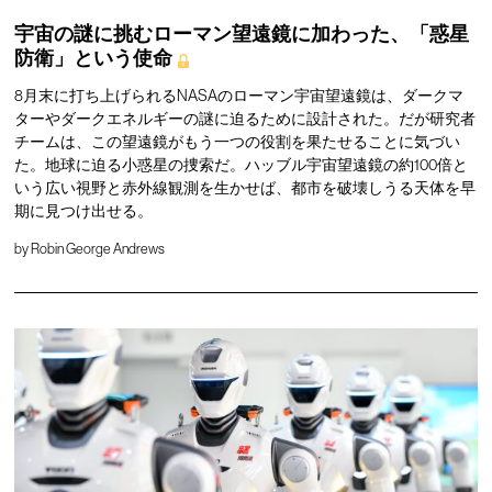
宇宙の謎に挑むローマン望遠鏡に加わった、「惑星
防衛」という使命
8月末に打ち上げられるNASAのローマン宇宙望遠鏡は、ダークマ
ターやダークエネルギーの謎に迫るために設計された。だが研究者
チームは、この望遠鏡がもう一つの役割を果たせることに気づい
た。地球に迫る小惑星の捜索だ。ハッブル宇宙望遠鏡の約100倍と
いう広い視野と赤外線観測を生かせば、都市を破壊しうる天体を早
期に見つけ出せる。
by
Robin George Andrews