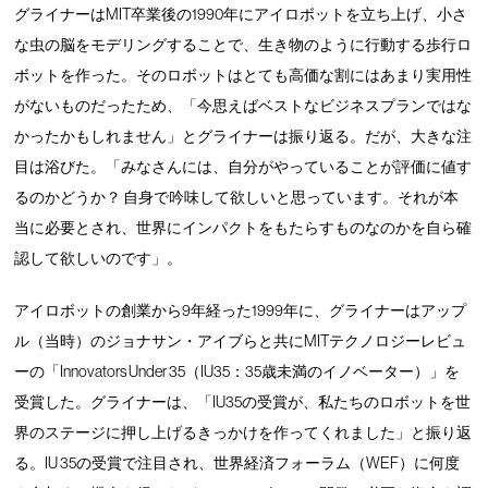
グライナーはMIT卒業後の1990年にアイロボットを立ち上げ、小さ
な虫の脳をモデリングすることで、生き物のように行動する歩行ロ
ボットを作った。そのロボットはとても高価な割にはあまり実用性
がないものだったため、「今思えばベストなビジネスプランではな
かったかもしれません」とグライナーは振り返る。だが、大きな注
目は浴びた。「みなさんには、自分がやっていることが評価に値す
るのかどうか？ 自身で吟味して欲しいと思っています。それが本
当に必要とされ、世界にインパクトをもたらすものなのかを自ら確
認して欲しいのです」。
アイロボットの創業から9年経った1999年に、グライナーはアップ
ル（当時）のジョナサン・アイブらと共にMITテクノロジーレビュ
ーの「Innovators Under 35（IU35：35歳未満のイノベーター）」を
受賞した。グライナーは、「IU35の受賞が、私たちのロボットを世
界のステージに押し上げるきっかけを作ってくれました」と振り返
る。IU 35の受賞で注目され、世界経済フォーラム（WEF）に何度