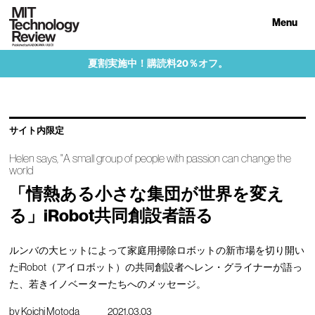
Menu
夏割実施中！購読料20％オフ。
サイト内限定
Helen says, "A small group of people with passion can change the
world
「情熱ある小さな集団が世界を変え
る」iRobot共同創設者語る
ルンバの大ヒットによって家庭用掃除ロボットの新市場を切り開い
たiRobot（アイロボット）の共同創設者ヘレン・グライナーが語っ
た、若きイノベーターたちへのメッセージ。
by
Koichi Motoda
2021.03.03