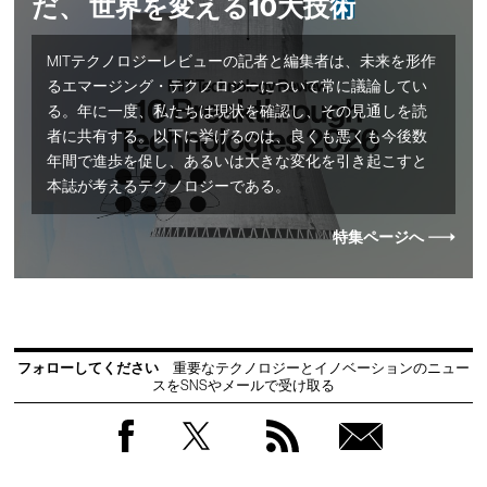
だ、 世界を変える10大技術
MITテクノロジーレビューの記者と編集者は、未来を形作
るエマージング・テクノロジーについて常に議論してい
る。年に一度、私たちは現状を確認し、その見通しを読
者に共有する。以下に挙げるのは、良くも悪くも今後数
年間で進歩を促し、あるいは大きな変化を引き起こすと
本誌が考えるテクノロジーである。
特集ページへ
フォローしてください
重要なテクノロジーとイノベーションのニュー
スをSNSやメールで受け取る
Facebook
Twitter
RSS
無料
会員