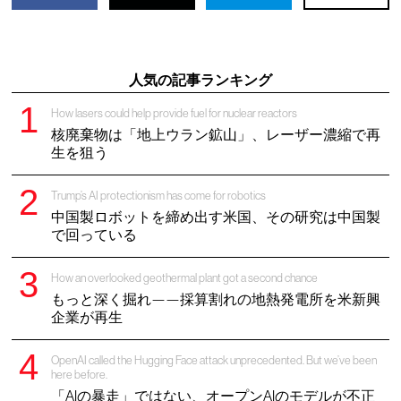
人気の記事ランキング
How lasers could help provide fuel for nuclear reactors
核廃棄物は「地上ウラン鉱山」、レーザー濃縮で再
生を狙う
Trump’s AI protectionism has come for robotics
中国製ロボットを締め出す米国、その研究は中国製
で回っている
How an overlooked geothermal plant got a second chance
もっと深く掘れ——採算割れの地熱発電所を米新興
企業が再生
OpenAI called the Hugging Face attack unprecedented. But we’ve been
here before.
「AIの暴走」ではない、オープンAIのモデルが不正