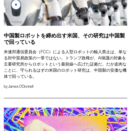
中国製ロボットを締め出す米国、その研究は中国製
で回っている
米連邦通信委員会（FCC）による人型ロボットの輸入禁止は、単な
る対中貿易政策の一章ではない。トランプ政権が、AI保護の対象を
主要研究所からロボットという最前線へ広げた証拠だ。だが皮肉な
ことに、守られるはずの米国のロボット研究は、中国製の安価な機
体で回っている。
by
James O'Donnell