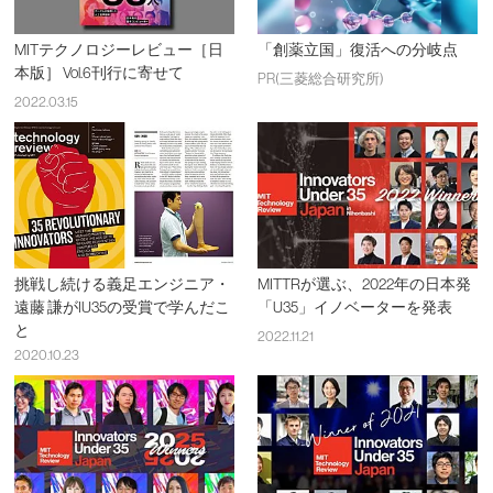
MITテクノロジーレビュー［日
「創薬立国」復活への分岐点
本版］ Vol.6刊行に寄せて
PR(三菱総合研究所)
2022.03.15
挑戦し続ける義足エンジニア・
MITTRが選ぶ、2022年の日本発
遠藤 謙がIU35の受賞で学んだこ
「U35」イノベーターを発表
と
2022.11.21
2020.10.23