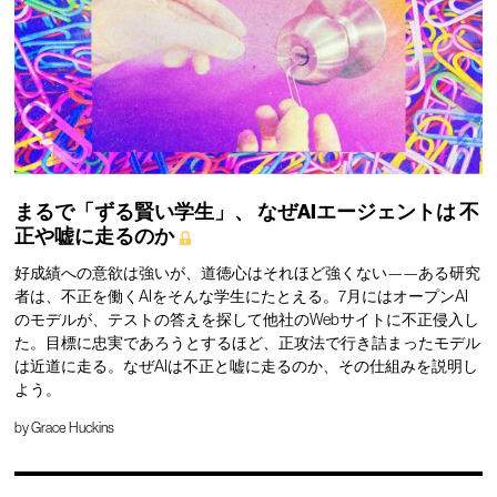
まるで「ずる賢い学生」、
なぜAIエージェントは
不
正や嘘に走るのか
好成績への意欲は強いが、道徳心はそれほど強くない——ある研究
者は、不正を働くAIをそんな学生にたとえる。7月にはオープンAI
のモデルが、テストの答えを探して他社のWebサイトに不正侵入し
た。目標に忠実であろうとするほど、正攻法で行き詰まったモデル
は近道に走る。なぜAIは不正と嘘に走るのか、その仕組みを説明し
よう。
by
Grace Huckins