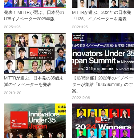
発表！ MITTRが選ぶ、日本発の
MITTRが選ぶ、2021年の日本発
U35イノベーター2025年版
「U35」イノベーターを発表
2025.11.25
2021.11.25
MITTRが選ぶ、日本発の35歳未
【12/15開催】2022年のイノベー
満のイノベーターを発表
ターが集結「IU35 Summit」のご
案...
2021.01.20
2022.12.06