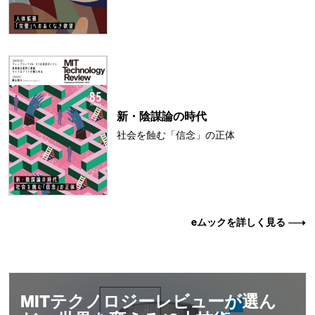
新・陰謀論の時代
社会を蝕む「信念」の正体
eムックを詳しく見る
MITテクノロジーレビューが選ん