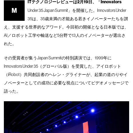
ITテクノロジーレビューは2月19日、「Innovators
M
Under 35 Japan Summit」を開催した。Innovators Under
35は、35歳未満の才能ある若きイノベーターたちを讃
え、支援する世界的なアワード。今回初の開催となる日本版では、
AI／ロボット工学や輸送など5分野で13人のイノベーターが選出さ
れた。
その受賞者が集うJapan Summitの特別講演では、1999年に
Innovators Under 35（グローバル版）を受賞した、アイロボット
（iRobot）共同創設者のヘレン・グライナーが、起業の道のりやイ
ノベーターとしての成功に必要な視点についてビデオメッセージで
語った。