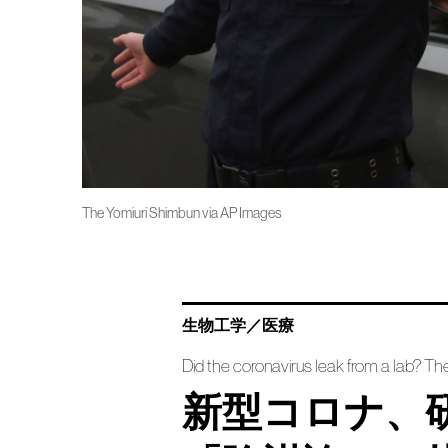
The Yomiuri Shimbun via AP Images
生物工学／医療
Did the coronavirus leak from a lab? Thes
新型コロナ、