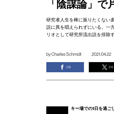
「陰謀論」で
研究者人生を棒に振りたくない
説に異を唱えられずにいる。一
リオとして研究所流出説を排除
by
Charles Schmidt
2021.04.22
218
213
キー場での1日を過ご