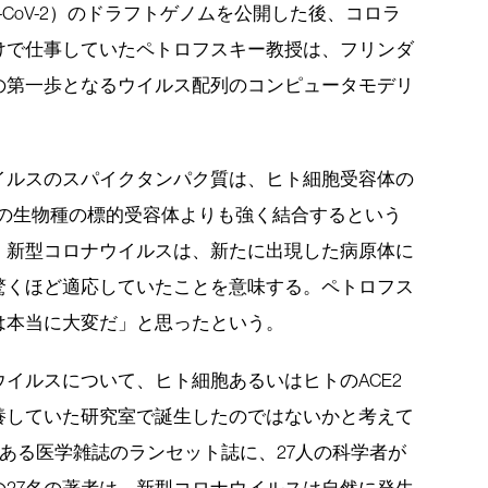
-CoV-2）のドラフトゲノムを公開した後、コロラ
けで仕事していたペトロフスキー教授は、フリンダ
の第一歩となるウイルス配列のコンピュータモデリ
。
イルスのスパイクタンパク質は、ヒト細胞受容体の
どの生物種の標的受容体よりも強く結合するという
、新型コロナウイルスは、新たに出現した病原体に
驚くほど適応していたことを意味する。ペトロフス
は本当に大変だ」と思ったという。
イルスについて、ヒト細胞あるいはヒトのACE2
養していた研究室で誕生したのではないかと考えて
権威ある医学雑誌のランセット誌に、27人の科学者が