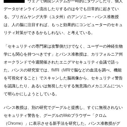
ウェアで病院システムが一時的にダウンしたり、個人
データがオンライン流出したりするのは今でも日常的に起きてい
る。ブリガムヤング大学（ユタ州）のアンソニー・バンス准教授
は、人の脳に注目すれば、もっと効果的にコンピューターのセキュ
リティ対策ができるかもしれない、と考えている。
「セキュリティの専門家は攻撃側だけでなく、ユーザーの神経生物
学にも関心を持つべきです」とバンス准教授は、カリフォルニア州
オークランドで今週開催されたエニグマセキュリティ会議で語っ
た。バンスの研究室では、fMRI（MRIで脳などの血流を調べ、機能
を可視化すること）でスキャンした脳画像から、セキュリティ警告
を認識したり、あるいは無視したりする無意識のメカニズムについ
て明らかにしようとしている。
バンス教授は、別の研究でグーグルと提携し、すぐに無視されない
セキュリティ警告を、グーグルのWebブラウザー「クロム
（Chrome）」に表示させる新手法を研究した。バンス准教授がグ