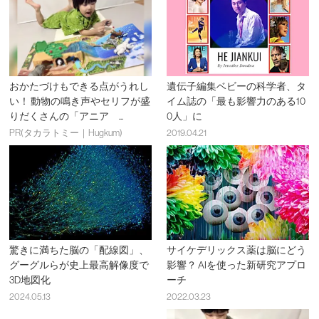
おかたづけもできる点がうれし
遺伝子編集ベビーの科学者、タ
い！ 動物の鳴き声やセリフが盛
イム誌の「最も影響力のある10
りだくさんの「アニア ...
0人」に
PR(タカラトミー｜Hugkum)
2019.04.21
驚きに満ちた脳の「配線図」、
サイケデリックス薬は脳にどう
グーグルらが史上最高解像度で
影響？ AIを使った新研究アプロ
3D地図化
ーチ
2024.05.13
2022.03.23