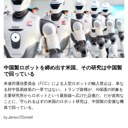
中国製ロボットを締め出す米国、その研究は中国製
で回っている
米連邦通信委員会（FCC）による人型ロボットの輸入禁止は、単な
る対中貿易政策の一章ではない。トランプ政権が、AI保護の対象を
主要研究所からロボットという最前線へ広げた証拠だ。だが皮肉な
ことに、守られるはずの米国のロボット研究は、中国製の安価な機
体で回っている。
by
James O'Donnell