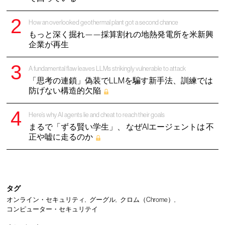
How an overlooked geothermal plant got a second chance
もっと深く掘れ——採算割れの地熱発電所を米新興
企業が再生
A fundamental flaw leaves LLMs strikingly vulnerable to attack
「思考の連鎖」偽装でLLMを騙す新手法、訓練では
防げない構造的欠陥
Here’s why AI agents lie and cheat to reach their goals
まるで「ずる賢い学生」、 なぜAIエージェントは 不
正や嘘に走るのか
タグ
オンライン・セキュリティ
グーグル
クロム（Chrome）
コンピューター・セキュリテイ