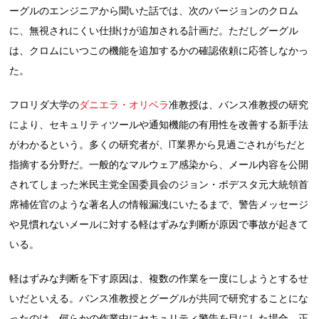
ーグルのエンジニアから聞いた話では、次のバージョンのクロム
に、無視されにくい仕掛けが追加される計画だ。ただしグーグル
は、クロムにいつこの機能を追加するかの確認依頼に応答しなかっ
た。
フロリダ大学の
ダニエラ・オリベラ
准教授は、バンス准教授の研究
により、セキュリティツールや通知機能の有用性を改善する新手法
がわかるという。多くの研究者が、IT業界から見過ごされがちだと
指摘する分野だ。一般的なマルウェア感染から、メール内容を公開
されてしまった米民主党全国委員会のジョン・ポデスタ元大統領首
席補佐官のような著名人の情報漏洩にいたるまで、警告メッセージ
や見慣れないメールに対する軽はずみな判断が原因で事故が起きて
いる。
軽はずみな判断を下す原因は、複数の作業を一度にしようとするせ
いだといえる。バンス准教授とグーグルが共同で研究することにな
ったのは、何らかの作業中にセキュリティ警告を目にした場合、正