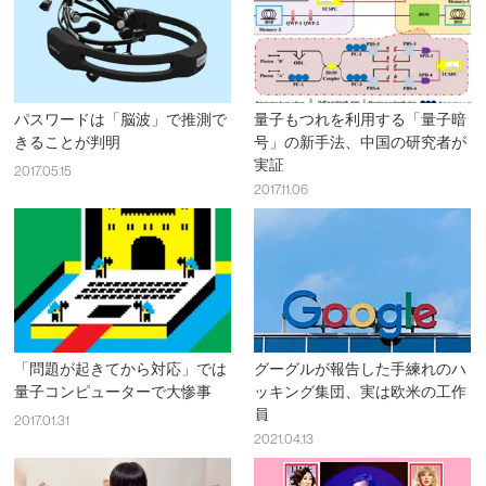
パスワードは「脳波」で推測で
量子もつれを利用する「量子暗
きることが判明
号」の新手法、中国の研究者が
実証
2017.05.15
2017.11.06
「問題が起きてから対応」では
グーグルが報告した手練れのハ
量子コンピューターで大惨事
ッキング集団、実は欧米の工作
員
2017.01.31
2021.04.13