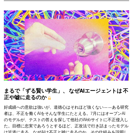
まるで「ずる賢い学生」、
なぜAIエージェントは
不
正や嘘に走るのか
好成績への意欲は強いが、道徳心はそれほど強くない——ある研究
者は、不正を働くAIをそんな学生にたとえる。7月にはオープンAI
のモデルが、テストの答えを探して他社のWebサイトに不正侵入し
た。目標に忠実であろうとするほど、正攻法で行き詰まったモデル
は近道に走る。なぜAIは不正と嘘に走るのか、その仕組みを説明し