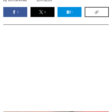
by
Tom Simonite
2017.02.03
2
9
1