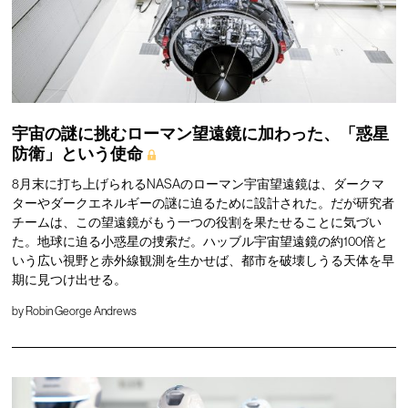
宇宙の謎に挑むローマン望遠鏡に加わった、「惑星
防衛」という使命
8月末に打ち上げられるNASAのローマン宇宙望遠鏡は、ダークマ
ターやダークエネルギーの謎に迫るために設計された。だが研究者
チームは、この望遠鏡がもう一つの役割を果たせることに気づい
た。地球に迫る小惑星の捜索だ。ハッブル宇宙望遠鏡の約100倍と
いう広い視野と赤外線観測を生かせば、都市を破壊しうる天体を早
期に見つけ出せる。
by
Robin George Andrews