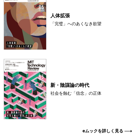
人体拡張
「完璧」へのあくなき欲望
新・陰謀論の時代
社会を蝕む「信念」の正体
eムックを詳しく見る