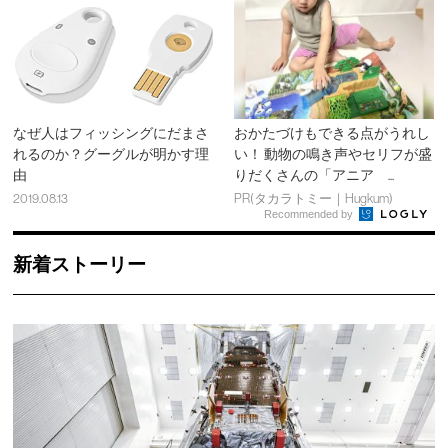
なぜ人はフィッシングにだまさ
おかたづけもできる点がうれし
れるのか？グーグルが明かす理
い！ 動物の鳴き声やセリフが盛
由
りだくさんの「アニア ...
2019.08.13
PR(タカラトミー｜Hugkum)
Recommended by
新着ストーリー