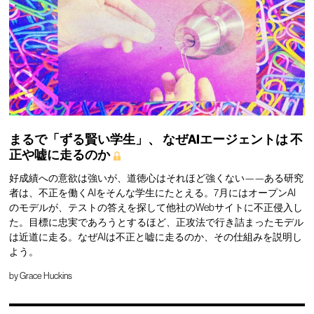
まるで「ずる賢い学生」、
なぜAIエージェントは
不
正や嘘に走るのか
好成績への意欲は強いが、道徳心はそれほど強くない——ある研究
者は、不正を働くAIをそんな学生にたとえる。7月にはオープンAI
のモデルが、テストの答えを探して他社のWebサイトに不正侵入し
た。目標に忠実であろうとするほど、正攻法で行き詰まったモデル
は近道に走る。なぜAIは不正と嘘に走るのか、その仕組みを説明し
よう。
by
Grace Huckins