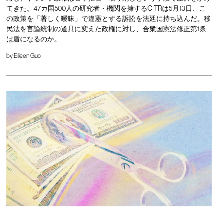
てきた。47カ国500人の研究者・機関を擁するCITRは5月13日、こ
の政策を「著しく曖昧」で違憲とする訴訟を法廷に持ち込んだ。移
民法を言論統制の道具に変えた政権に対し、合衆国憲法修正第1条
は盾になるのか。
by
Eileen Guo