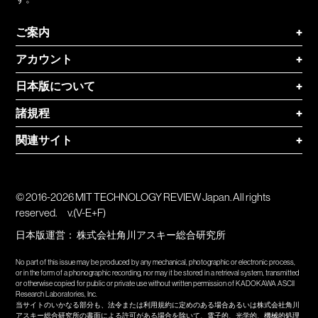
ご案内
+
アカウント
+
日本版について
+
諸規程
+
関連サイト
+
© 2016-2026 MIT TECHNOLOGY REVIEW Japan. All rights
reserved.
v.(V-E+F)
日本版運営：
株式会社角川アスキー総合研究所
No part of this issue may be produced by any mechanical, photographic or electronic process,
or in the form of a phonographic recording, nor may it be stored in a retrieval system, transmitted
or otherwise copied for public or private use without written permission of KADOKAWA ASCII
Research Laboratories, Inc.
当サイトのいかなる部分も、法令または利用規約に定めのある場合あるいは株式会社角川
アスキー総合研究所の書面による許可がある場合を除いて、電子的、光学的、機械的処理