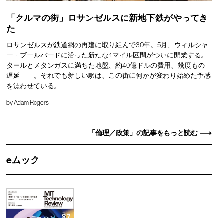
「クルマの街」ロサンゼルスに新地下鉄がやってき
た
ロサンゼルスが鉄道網の再建に取り組んで30年。5月、ウィルシャ
ー・ブールバードに沿った新たな4マイル区間がついに開業する。
タールとメタンガスに満ちた地盤、約40億ドルの費用、幾度もの
遅延——。それでも新しい駅は、この街に何かが変わり始めた予感
を漂わせている。
by
Adam Rogers
「倫理／政策」の記事をもっと読む
eムック