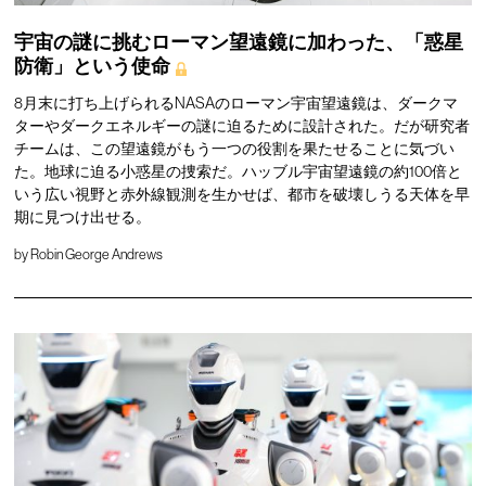
宇宙の謎に挑むローマン望遠鏡に加わった、「惑星
防衛」という使命
8月末に打ち上げられるNASAのローマン宇宙望遠鏡は、ダークマ
ターやダークエネルギーの謎に迫るために設計された。だが研究者
チームは、この望遠鏡がもう一つの役割を果たせることに気づい
た。地球に迫る小惑星の捜索だ。ハッブル宇宙望遠鏡の約100倍と
いう広い視野と赤外線観測を生かせば、都市を破壊しうる天体を早
期に見つけ出せる。
by
Robin George Andrews