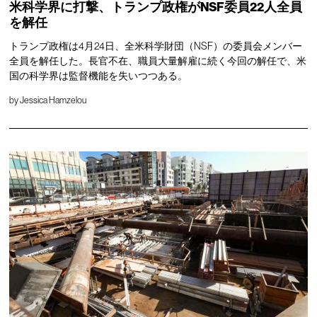
米科学界に打撃、トランプ政権がNSF委員22人全員
を解任
トランプ政権は4月24日、全米科学財団（NSF）の委員会メンバー
全員を解任した。長官不在、職員大量解雇に続く今回の解任で、米
国の科学界は監督機能を失いつつある。
by
Jessica Hamzelou