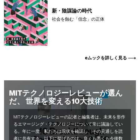
新・陰謀論の時代
社会を蝕む「信念」の正体
eムックを詳しく見る
MITテクノロジーレビューが選ん
だ、 世界を変える10大技術
MITテクノロジーレビューの記者と編集者は、未来を形作
るエマージング・テクノロジーについて常に議論してい
る。年に一度、私たちは現状を確認し、その見通しを読
者に共有する。以下に挙げるのは、良くも悪くも今後数