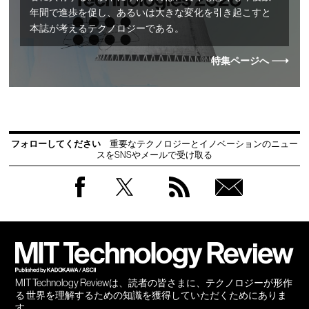
年間で進歩を促し、あるいは大きな変化を引き起こすと
本誌が考えるテクノロジーである。
特集ページへ
フォローしてください
重要なテクノロジーとイノベーションのニュー
スをSNSやメールで受け取る
Facebook
Twitter
RSS
無料
会員
登録
MIT Technology Reviewは、読者の皆さまに、テクノロジーが形作
る 世界を理解するための知識を獲得していただくためにありま
す。