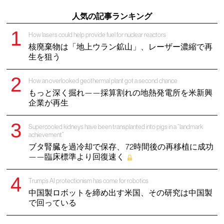
人気の記事ランキング
How lasers could help provide fuel for nuclear reactors
核廃棄物は「地上ウラン鉱山」、レーザー濃縮で再
生を狙う
How an overlooked geothermal plant got a second chance
もっと深く掘れ——採算割れの地熱発電所を米新興
企業が再生
Supercooled kidneys have been transplanted into pigs in a “landmark
achievement”
ブタ腎臓を過冷却で保存、 72時間後の再移植に成功
——臨床標準より回復速く
Trump’s AI protectionism has come for robotics
中国製ロボットを締め出す米国、その研究は中国製
で回っている