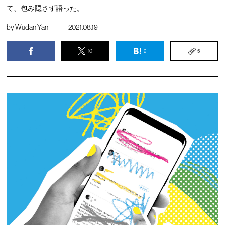
て、包み隠さず語った。
by
Wudan Yan
2021.08.19
10
2
5