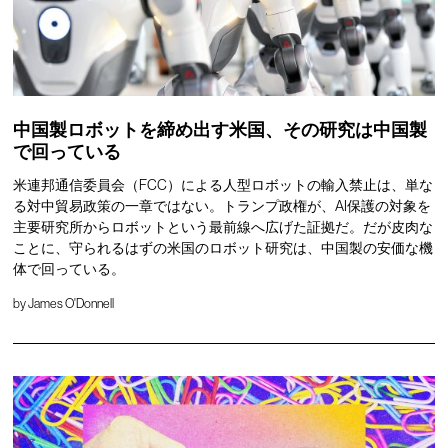
中国製ロボットを締め出す米国、その研究は中国製
で回っている
米連邦通信委員会（FCC）による人型ロボットの輸入禁止は、単な
る対中貿易政策の一章ではない。トランプ政権が、AI保護の対象を
主要研究所からロボットという最前線へ広げた証拠だ。だが皮肉な
ことに、守られるはずの米国のロボット研究は、中国製の安価な機
体で回っている。
by
James O'Donnell