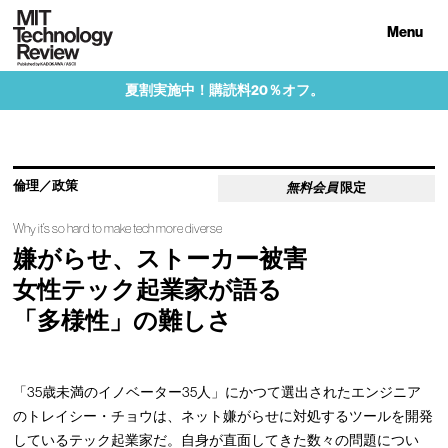
Menu
夏割実施中！購読料20％オフ。
倫理／政策
無料会員
限定
Why it’s so hard to make tech more diverse
嫌がらせ、ストーカー被害
女性テック起業家が語る
「多様性」の難しさ
「35歳未満のイノベーター35人」にかつて選出されたエンジニア
のトレイシー・チョウは、ネット嫌がらせに対処するツールを開発
しているテック起業家だ。自身が直面してきた数々の問題につい