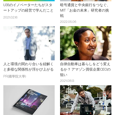
U35のイノベーターたちがスタ
暗号通貨と中央銀行をつなぐ、
ートアップの経営で学んだこと
MIT「お金の未来」研究者の挑
戦
2021.02.16
2022.05.06
人と環境の関わり合いを紐解く
自律自動車は暮らしをどう変え
と多様な関係性が浮かび上がる
るか？ アマゾン買収企業CEOの
狙い
PR(國學院大學)
2021.08.13