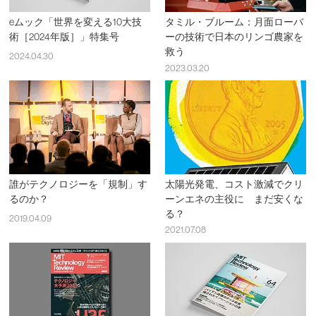
eムック「世界を変える10大技
タミル・ブルーム：月面ローバ
術［2024年版］」特集号
ーの技術で日本のリンゴ農家を
救う
2024.04.30
2023.03.20
誰がテクノロジーを「規制」す
太陽光発電、コスト激減でクリ
るのか？
ーンエネの主役に まだ安くな
る？
2019.04.09
2021.07.08