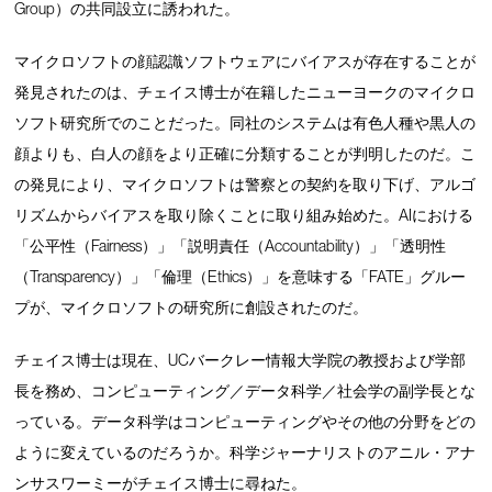
Group）の共同設立に誘われた。
マイクロソフトの顔認識ソフトウェアにバイアスが存在することが
発見されたのは、チェイス博士が在籍したニューヨークのマイクロ
ソフト研究所でのことだった。同社のシステムは有色人種や黒人の
顔よりも、白人の顔をより正確に分類することが判明したのだ。こ
の発見により、マイクロソフトは警察との契約を取り下げ、アルゴ
リズムからバイアスを取り除くことに取り組み始めた。AIにおける
「公平性（Fairness）」「説明責任（Accountability）」「透明性
（Transparency）」「倫理（Ethics）」を意味する「FATE」グルー
プが、マイクロソフトの研究所に創設されたのだ。
チェイス博士は現在、UCバークレー情報大学院の教授および学部
長を務め、コンピューティング／データ科学／社会学の副学長とな
っている。データ科学はコンピューティングやその他の分野をどの
ように変えているのだろうか。科学ジャーナリストのアニル・アナ
ンサスワーミーがチェイス博士に尋ねた。