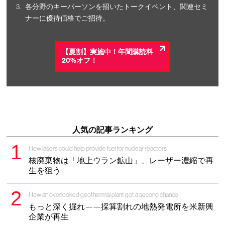
各分野のキーパーソンを招いたトークイベント、関連セミ
ナーに優待価格でご招待。
【夏割】実施中！年間購読料
20%オフ！
人気の記事ランキング
How lasers could help provide fuel for nuclear reactors
核廃棄物は「地上ウラン鉱山」、レーザー濃縮で再
生を狙う
How an overlooked geothermal plant got a second chance
もっと深く掘れ——採算割れの地熱発電所を米新興
企業が再生