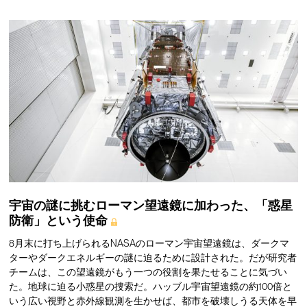
宇宙の謎に挑むローマン望遠鏡に加わった、「惑星
防衛」という使命
8月末に打ち上げられるNASAのローマン宇宙望遠鏡は、ダークマ
ターやダークエネルギーの謎に迫るために設計された。だが研究者
チームは、この望遠鏡がもう一つの役割を果たせることに気づい
た。地球に迫る小惑星の捜索だ。ハッブル宇宙望遠鏡の約100倍と
いう広い視野と赤外線観測を生かせば、都市を破壊しうる天体を早