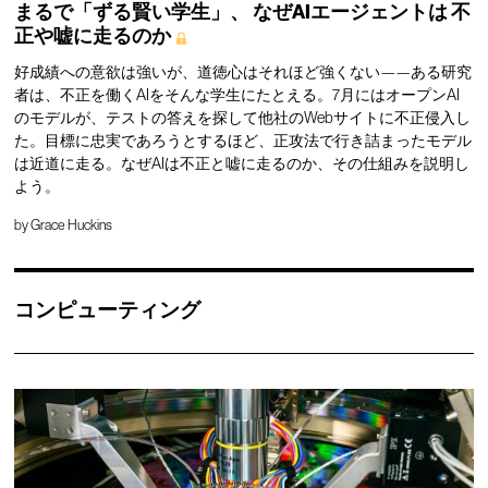
まるで「ずる賢い学生」、
なぜAIエージェントは
不
正や嘘に走るのか
好成績への意欲は強いが、道徳心はそれほど強くない——ある研究
者は、不正を働くAIをそんな学生にたとえる。7月にはオープンAI
のモデルが、テストの答えを探して他社のWebサイトに不正侵入し
た。目標に忠実であろうとするほど、正攻法で行き詰まったモデル
は近道に走る。なぜAIは不正と嘘に走るのか、その仕組みを説明し
よう。
by
Grace Huckins
コンピューティング