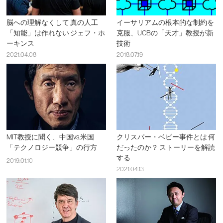
脳への理解なくして 真の人工
イーサリアムの根本的な制約を
「知能」は作れない ジェフ・ホ
克服、UCBの「天才」教授が新
ーキンス
技術
2021.04.08
2018.07.19
MIT教授に聞く、中国vs.米国
クリスパー・ベビー事件とは 何
「テクノロジー競争」の行方
だったのか？ ストーリーを解読
する
2019.01.10
2021.04.13