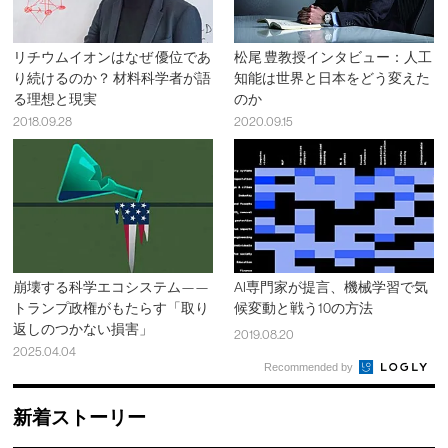
リチウムイオンはなぜ 優位であ
松尾 豊教授インタビュー：人工
り続けるのか？ 材料科学者が語
知能は世界と日本をどう変えた
る理想と現実
のか
2018.09.28
2020.09.15
崩壊する科学エコシステム——
AI専門家が提言、機械学習で気
トランプ政権がもたらす「取り
候変動と戦う10の方法
返しのつかない損害」
2019.08.20
2025.04.04
Recommended by
新着ストーリー