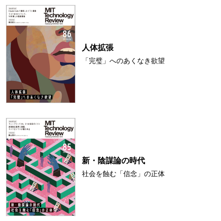
人体拡張
「完璧」へのあくなき欲望
新・陰謀論の時代
社会を蝕む「信念」の正体