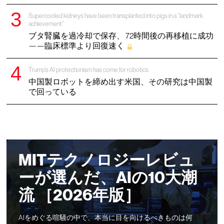
Supercooled kidneys have been transplanted into pigs in a “landmark
achievement”
ブタ腎臓を過冷却で保存、 72時間後の再移植に成功
——臨床標準より回復速く
Trump’s AI protectionism has come for robotics
中国製ロボットを締め出す米国、その研究は中国製
で回っている
MITテクノロジーレビュ
ーが選んだ、AIの10大潮
流 ［2026年版］
AIをめぐる喧騒の中で、本当に目を向けるべきものは何