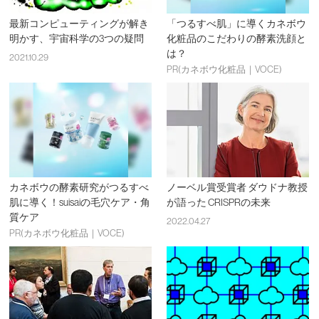
最新コンピューティングが解き
「つるすべ肌」に導くカネボウ
明かす、宇宙科学の3つの疑問
化粧品のこだわりの酵素洗顔と
は？
2021.10.29
PR(カネボウ化粧品｜VOCE)
カネボウの酵素研究がつるすべ
ノーベル賞受賞者 ダウドナ教授
肌に導く！suisaiの毛穴ケア・角
が語った CRISPRの未来
質ケア
2022.04.27
PR(カネボウ化粧品｜VOCE)