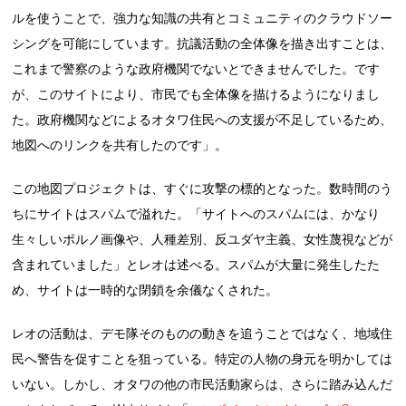
ルを使うことで、強力な知識の共有とコミュニティのクラウドソー
シングを可能にしています。抗議活動の全体像を描き出すことは、
これまで警察のような政府機関でないとできませんでした。です
が、このサイトにより、市民でも全体像を描けるようになりまし
た。政府機関などによるオタワ住民への支援が不足しているため、
地図へのリンクを共有したのです」。
この地図プロジェクトは、すぐに攻撃の標的となった。数時間のう
ちにサイトはスパムで溢れた。「サイトへのスパムには、かなり
生々しいポルノ画像や、人種差別、反ユダヤ主義、女性蔑視などが
含まれていました」とレオは述べる。スパムが大量に発生したた
め、サイトは一時的な閉鎖を余儀なくされた。
レオの活動は、デモ隊そのものの動きを追うことではなく、地域住
民へ警告を促すことを狙っている。特定の人物の身元を明かしては
いない。しかし、オタワの他の市民活動家らは、さらに踏み込んだ