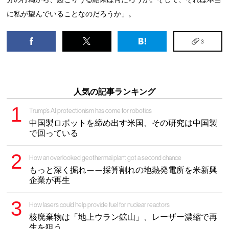
に私が望んでいることなのだろうか」。
3
人気の記事ランキング
Trump’s AI protectionism has come for robotics
中国製ロボットを締め出す米国、その研究は中国製
で回っている
How an overlooked geothermal plant got a second chance
もっと深く掘れ——採算割れの地熱発電所を米新興
企業が再生
How lasers could help provide fuel for nuclear reactors
核廃棄物は「地上ウラン鉱山」、レーザー濃縮で再
生を狙う