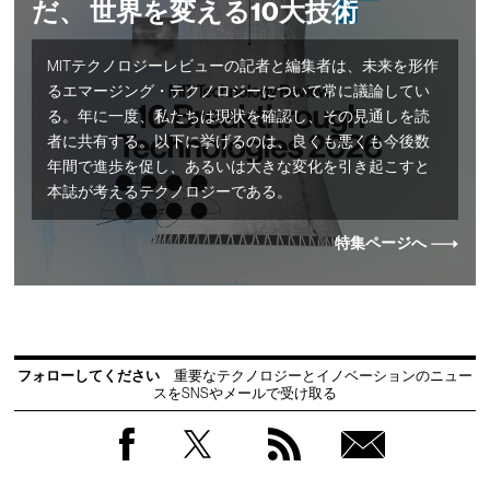
だ、 世界を変える10大技術
MITテクノロジーレビューの記者と編集者は、未来を形作
るエマージング・テクノロジーについて常に議論してい
る。年に一度、私たちは現状を確認し、その見通しを読
者に共有する。以下に挙げるのは、良くも悪くも今後数
年間で進歩を促し、あるいは大きな変化を引き起こすと
本誌が考えるテクノロジーである。
特集ページへ
フォローしてください
重要なテクノロジーとイノベーションのニュー
スをSNSやメールで受け取る
Facebook
Twitter
RSS
無料