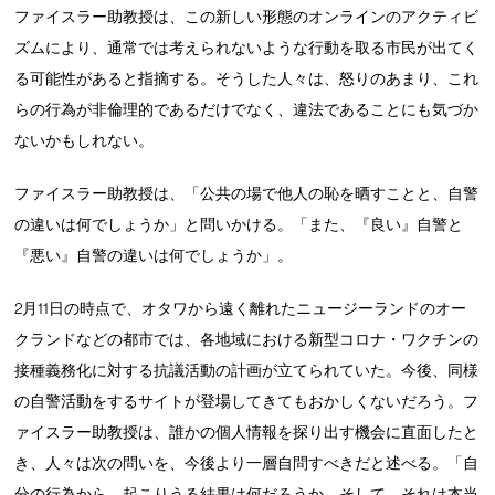
ファイスラー助教授は、この新しい形態のオンラインのアクティビ
ズムにより、通常では考えられないような行動を取る市民が出てく
る可能性があると指摘する。そうした人々は、怒りのあまり、これ
らの行為が非倫理的であるだけでなく、違法であることにも気づか
ないかもしれない。
ファイスラー助教授は、「公共の場で他人の恥を晒すことと、自警
の違いは何でしょうか」と問いかける。「また、『良い』自警と
『悪い』自警の違いは何でしょうか」。
2月11日の時点で、オタワから遠く離れたニュージーランドのオー
クランドなどの都市では、各地域における新型コロナ・ワクチンの
接種義務化に対する抗議活動の計画が立てられていた。今後、同様
の自警活動をするサイトが登場してきてもおかしくないだろう。フ
ァイスラー助教授は、誰かの個人情報を探り出す機会に直面したと
き、人々は次の問いを、今後より一層自問すべきだと述べる。「自
分の行為から、起こりうる結果は何だろうか。そして、それは本当