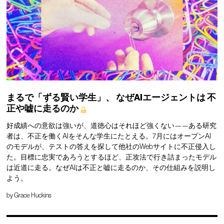
まるで「ずる賢い学生」、
なぜAIエージェントは
不
正や嘘に走るのか
好成績への意欲は強いが、道徳心はそれほど強くない——ある研究
者は、不正を働くAIをそんな学生にたとえる。7月にはオープンAI
のモデルが、テストの答えを探して他社のWebサイトに不正侵入し
た。目標に忠実であろうとするほど、正攻法で行き詰まったモデル
は近道に走る。なぜAIは不正と嘘に走るのか、その仕組みを説明し
よう。
by
Grace Huckins