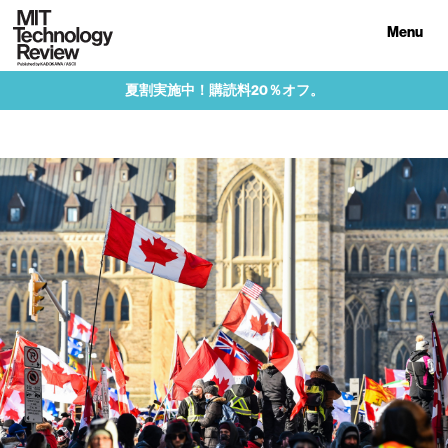
Menu
夏割実施中！購読料20％オフ。