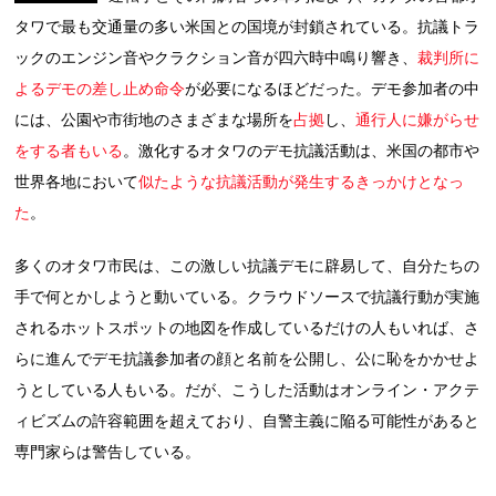
タワで最も交通量の多い米国との国境が封鎖されている。抗議トラ
ックのエンジン音やクラクション音が四六時中鳴り響き、
裁判所に
よるデモの差し止め命令
が必要になるほどだった。デモ参加者の中
には、公園や市街地のさまざまな場所を
占拠
し、
通行人に嫌がらせ
をする者もいる
。激化するオタワのデモ抗議活動は、米国の都市や
世界各地において
似たような抗議活動が発生するきっかけとなっ
た
。
多くのオタワ市民は、この激しい抗議デモに辟易して、自分たちの
手で何とかしようと動いている。クラウドソースで抗議行動が実施
されるホットスポットの地図を作成しているだけの人もいれば、さ
らに進んでデモ抗議参加者の顔と名前を公開し、公に恥をかかせよ
うとしている人もいる。だが、こうした活動はオンライン・アクテ
ィビズムの許容範囲を超えており、自警主義に陥る可能性があると
専門家らは警告している。