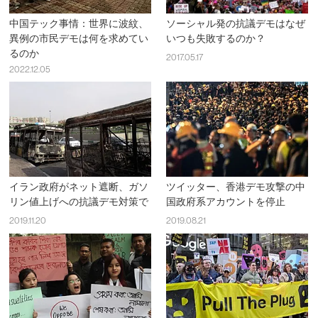
中国テック事情：世界に波紋、
ソーシャル発の抗議デモはなぜ
異例の市民デモは何を求めてい
いつも失敗するのか？
るのか
2017.05.17
2022.12.05
イラン政府がネット遮断、ガソ
ツイッター、香港デモ攻撃の中
リン値上げへの抗議デモ対策で
国政府系アカウントを停止
2019.11.20
2019.08.21