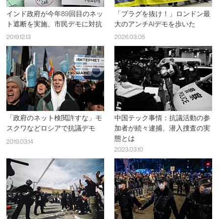
インド政府が今年89回目のネッ
「プラグを抜け！」ロンドン最
ト遮断を実施、市民デモに対抗
大のアンチAIデモを歩いた
2019.12.13
2026.03.05
「政府のネット検閲許すな」モ
中国テック事情：抗議活動の参
スクワなどロシアで抗議デモ
加者が続々逮捕、潜入捜査の実
態とは
2019.03.14
2023.03.10