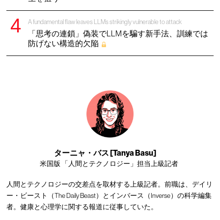
A fundamental flaw leaves LLMs strikingly vulnerable to attack
「思考の連鎖」偽装でLLMを騙す新手法、訓練では
防げない構造的欠陥
ターニャ・バス [Tanya Basu]
米国版 「人間とテクノロジー」担当上級記者
人間とテクノロジーの交差点を取材する上級記者。前職は、デイリ
ー・ビースト（The Daily Beast）とインバース（Inverse）の科学編集
者。健康と心理学に関する報道に従事していた。