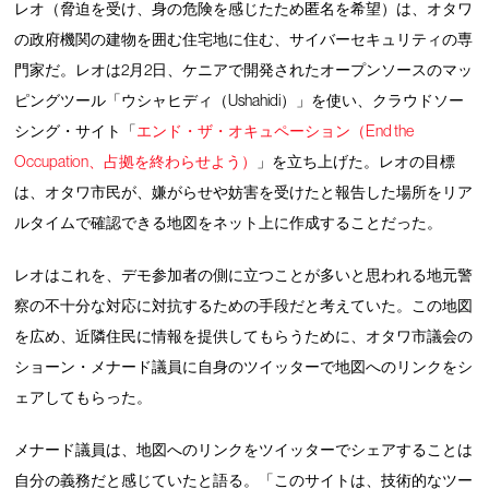
レオ（脅迫を受け、身の危険を感じたため匿名を希望）は、オタワ
の政府機関の建物を囲む住宅地に住む、サイバーセキュリティの専
門家だ。レオは2月2日、ケニアで開発されたオープンソースのマッ
ピングツール「ウシャヒディ（Ushahidi）」を使い、クラウドソー
シング・サイト「
エンド・ザ・オキュペーション（End the
Occupation、占拠を終わらせよう）
」を立ち上げた。レオの目標
は、オタワ市民が、嫌がらせや妨害を受けたと報告した場所をリア
ルタイムで確認できる地図をネット上に作成することだった。
レオはこれを、デモ参加者の側に立つことが多いと思われる地元警
察の不十分な対応に対抗するための手段だと考えていた。この地図
を広め、近隣住民に情報を提供してもらうために、オタワ市議会の
ショーン・メナード議員に自身のツイッターで地図へのリンクをシ
ェアしてもらった。
メナード議員は、地図へのリンクをツイッターでシェアすることは
自分の義務だと感じていたと語る。「このサイトは、技術的なツー