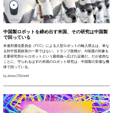
中国製ロボットを締め出す米国、その研究は中国製
で回っている
米連邦通信委員会（FCC）による人型ロボットの輸入禁止は、単な
る対中貿易政策の一章ではない。トランプ政権が、AI保護の対象を
主要研究所からロボットという最前線へ広げた証拠だ。だが皮肉な
ことに、守られるはずの米国のロボット研究は、中国製の安価な機
体で回っている。
by
James O'Donnell