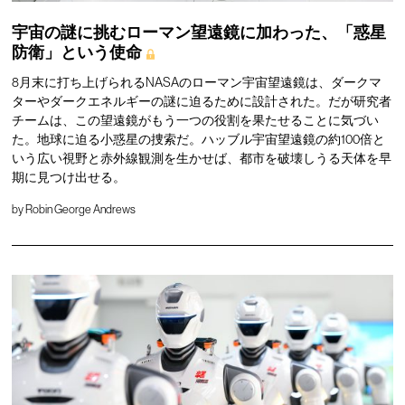
宇宙の謎に挑むローマン望遠鏡に加わった、「惑星
防衛」という使命
8月末に打ち上げられるNASAのローマン宇宙望遠鏡は、ダークマ
ターやダークエネルギーの謎に迫るために設計された。だが研究者
チームは、この望遠鏡がもう一つの役割を果たせることに気づい
た。地球に迫る小惑星の捜索だ。ハッブル宇宙望遠鏡の約100倍と
いう広い視野と赤外線観測を生かせば、都市を破壊しうる天体を早
期に見つけ出せる。
by
Robin George Andrews