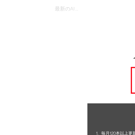
最新のAI …
毎月120本以上