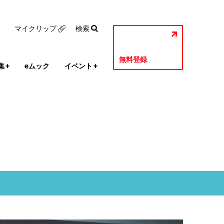
マイクリップ
検索
無料登録
集
+
eムック
イベント
+