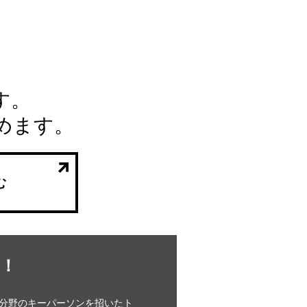
す。
めます。
む
！
分野のキーパーソンを招いたト