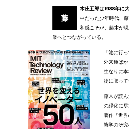
木庄五郎は1988年
藤
中だった少年時代、藤
和感こそが、藤木が現
業へとつながっている。
「池に行っ
外来種ばか
生なりに本
物に取って
藤木が読ん
の緑化に尽
著作『世界
態学の研究