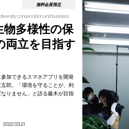
無料会員
限定
diversity conservation and business
生物多様性の保
の両立を目指す
に参加できるスマホアプリを開発
庄五郎。「環境を守ることが、利
ばなりません」と語る藤木が目指
2022.03.21