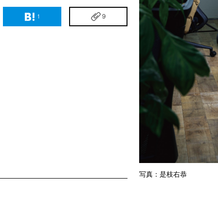
1
9
写真：是枝右恭