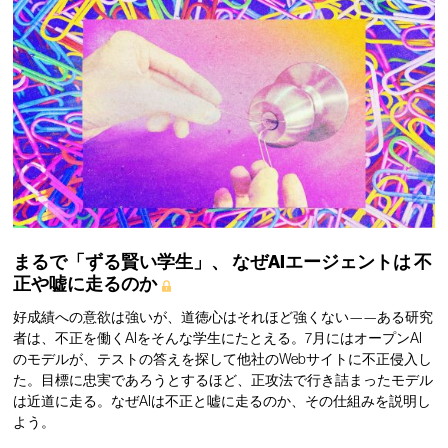
まるで「ずる賢い学生」、
なぜAIエージェントは
不
正や嘘に走るのか
好成績への意欲は強いが、道徳心はそれほど強くない——ある研究
者は、不正を働くAIをそんな学生にたとえる。7月にはオープンAI
のモデルが、テストの答えを探して他社のWebサイトに不正侵入し
た。目標に忠実であろうとするほど、正攻法で行き詰まったモデル
は近道に走る。なぜAIは不正と嘘に走るのか、その仕組みを説明し
よう。