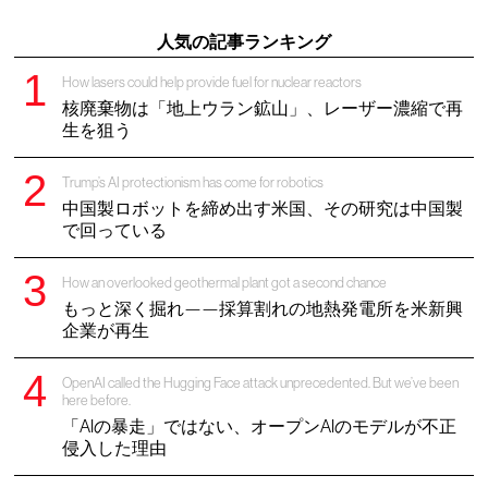
人気の記事ランキング
How lasers could help provide fuel for nuclear reactors
核廃棄物は「地上ウラン鉱山」、レーザー濃縮で再
生を狙う
Trump’s AI protectionism has come for robotics
中国製ロボットを締め出す米国、その研究は中国製
で回っている
How an overlooked geothermal plant got a second chance
もっと深く掘れ——採算割れの地熱発電所を米新興
企業が再生
OpenAI called the Hugging Face attack unprecedented. But we’ve been
here before.
「AIの暴走」ではない、オープンAIのモデルが不正
侵入した理由