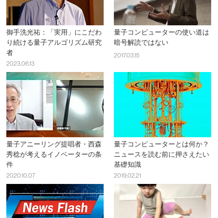
御手洗光祐：「実用」にこだわ
量子コンピューターの使い道は
り続ける量子アルゴリズム研究
暗号解読ではない
者
2017.03.15
2023.06.13
量子アニーリング提唱者・西森
量子コンピューターとは何か？
秀稔が考えるイノベーターの条
ニュースを読む前に押さえたい
件
基礎知識
2020.10.07
2019.02.21