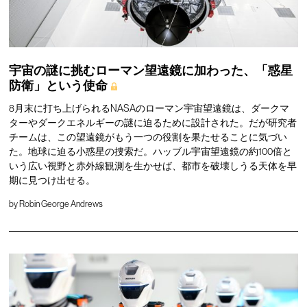
宇宙の謎に挑むローマン望遠鏡に加わった、「惑星
防衛」という使命
8月末に打ち上げられるNASAのローマン宇宙望遠鏡は、ダークマ
ターやダークエネルギーの謎に迫るために設計された。だが研究者
チームは、この望遠鏡がもう一つの役割を果たせることに気づい
た。地球に迫る小惑星の捜索だ。ハッブル宇宙望遠鏡の約100倍と
いう広い視野と赤外線観測を生かせば、都市を破壊しうる天体を早
期に見つけ出せる。
by
Robin George Andrews