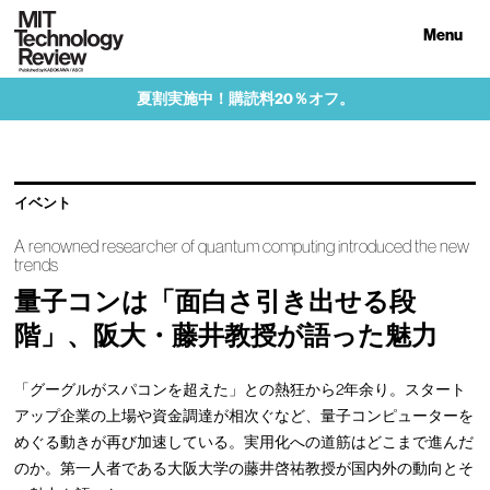
Menu
夏割実施中！購読料20％オフ。
イベント
A renowned researcher of quantum computing introduced the new
trends
量子コンは「面白さ引き出せる段
階」、阪大・藤井教授が語った魅力
「グーグルがスパコンを超えた」との熱狂から2年余り。スタート
アップ企業の上場や資金調達が相次ぐなど、量子コンピューターを
めぐる動きが再び加速している。実用化への道筋はどこまで進んだ
のか。第一人者である大阪大学の藤井啓祐教授が国内外の動向とそ