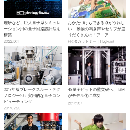
理研など、巨大量子系シミュレ
おかたづけもできる点がうれし
ーション用の量子回路設計法を
い！ 動物の鳴き声やセリフが盛
構築
りだくさんの「アニア ...
2022.10.11
PR(タカラトミー｜Hugkum)
2017年版ブレークスルー・テク
49量子ビットの壁突破へ、 IBM
ノロジー10：実用的な量子コン
がモデル化に成功
ピューティング
2017.11.07
2017.02.23