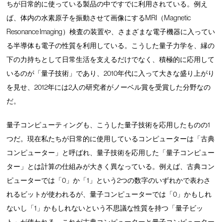
ちが日常的に使っている製品の中ですでに利用されている。例え
ば、体内の水素原子を振動させて画像にするMRI（Magnetic
Resonance Imaging）検査の装置や、さまざまな電子機器に入ってい
る半導体も電子の性質を利用している。こうした量子力学を、縁の
下の力持ちとして日常生活を支えるだけでなく、積極的に応用して
いるのが「量子技術」であり、2010年代に入って大きな盛り上がり
を見せ、2012年には2人の研究者がノーベル賞を受賞した分野なの
だ。
量子コンピューティングも、こうした量子技術を応用したものの1
つだ。現在私たちが日常的に使用しているコンピューターは「古典
コンピューター」と呼ばれ、量子技術を応用した「量子コンピュー
ター」とは計算の仕組みが大きく異なっている。例えば、古典コン
ピューターでは「0」か「1」という2つの数字のいずれかで表わさ
れるビットが使われるが、量子コンピューターでは「0」かもしれ
ないし「1」かもしれないという不思議な性質を持つ「量子ビッ
ト」が使われる。これが古典コンピューターと量子コンピューター