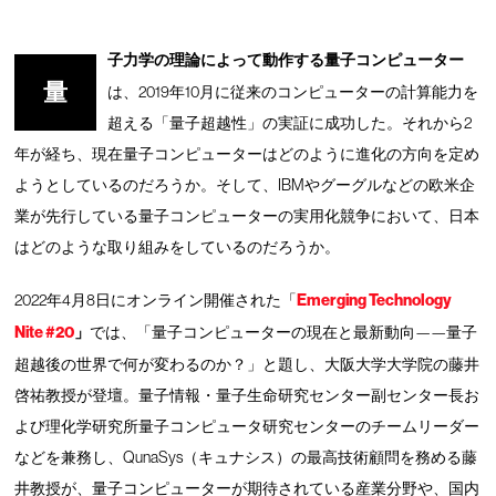
子力学の理論によって動作する量子コンピューター
量
は、2019年10月に従来のコンピューターの計算能力を
超える「量子超越性」の実証に成功した。それから2
年が経ち、現在量子コンピューターはどのように進化の方向を定め
ようとしているのだろうか。そして、IBMやグーグルなどの欧米企
業が先行している量子コンピューターの実用化競争において、日本
はどのような取り組みをしているのだろうか。
2022年4月8日にオンライン開催された「
Emerging Technology
Nite #20
」
では、「量子コンピューターの現在と最新動向——量子
超越後の世界で何が変わるのか？」と題し、大阪大学大学院の藤井
啓祐教授が登壇。量子情報・量子生命研究センター副センター長お
よび理化学研究所量子コンピュータ研究センターのチームリーダー
などを兼務し、QunaSys（キュナシス）の最高技術顧問を務める藤
井教授が、量子コンピューターが期待されている産業分野や、国内