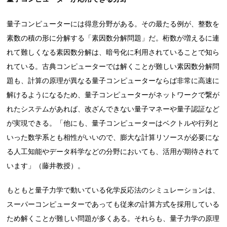
量子コンピューターには得意分野がある。その最たる例が、整数を
素数の積の形に分解する「素因数分解問題」だ。桁数が増えるに連
れて難しくなる素因数分解は、暗号化に利用されていることで知ら
れている。古典コンピューターでは解くことが難しい素因数分解問
題も、計算の原理が異なる量子コンピューターならば非常に高速に
解けるようになるため、量子コンピューターがネットワークで繋が
れたシステムがあれば、改ざんできない量子マネーや量子認証など
が実現できる。「他にも、量子コンピューターはベクトルや行列と
いった数学系とも相性がいいので、膨大な計算リソースが必要にな
る人工知能やデータ科学などの分野においても、活用が期待されて
います」（藤井教授）。
もともと量子力学で動いている化学反応法のシミュレーションは、
スーパーコンピューターであっても従来の計算方式を採用している
ため解くことが難しい問題が多くある。それらも、量子力学の原理