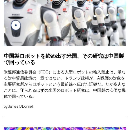
中国製ロボットを締め出す米国、その研究は中国製
で回っている
米連邦通信委員会（FCC）による人型ロボットの輸入禁止は、単な
る対中貿易政策の一章ではない。トランプ政権が、AI保護の対象を
主要研究所からロボットという最前線へ広げた証拠だ。だが皮肉な
ことに、守られるはずの米国のロボット研究は、中国製の安価な機
体で回っている。
by
James O'Donnell