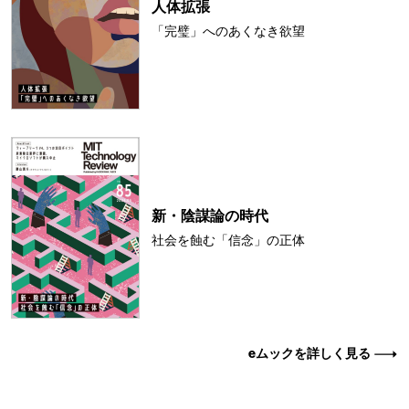
人体拡張
「完璧」へのあくなき欲望
新・陰謀論の時代
社会を蝕む「信念」の正体
eムックを詳しく見る