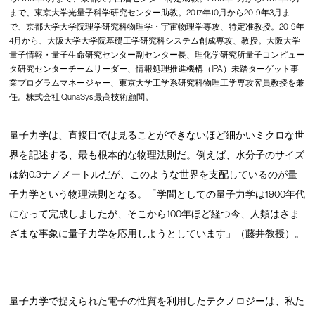
まで、東京大学光量子科学研究センター助教。2017年10月から2019年3月ま
で、京都大学大学院理学研究科物理学・宇宙物理学専攻、特定准教授。2019年
4月から、大阪大学大学院基礎工学研究科システム創成専攻、教授。大阪大学
量子情報・量子生命研究センター副センター長、理化学研究所量子コンピュー
タ研究センターチームリーダー、情報処理推進機構（IPA）未踏ターゲット事
業プログラムマネージャー、東京大学工学系研究科物理工学専攻客員教授を兼
任。株式会社 QunaSys 最高技術顧問。
量子力学は、直接目では見ることができないほど細かいミクロな世
界を記述する、最も根本的な物理法則だ。例えば、水分子のサイズ
は約0.3ナノメートルだが、このような世界を支配しているのが量
子力学という物理法則となる。「学問としての量子力学は1900年代
になって完成しましたが、そこから100年ほど経つ今、人類はさま
ざまな事象に量子力学を応用しようとしています」（藤井教授）。
量子力学で捉えられた電子の性質を利用したテクノロジーは、私た