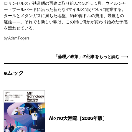
ロサンゼルスが鉄道網の再建に取り組んで30年。5月、ウィルシャ
ー・ブールバードに沿った新たな4マイル区間がついに開業する。
タールとメタンガスに満ちた地盤、約40億ドルの費用、幾度もの
遅延——。それでも新しい駅は、この街に何かが変わり始めた予感
を漂わせている。
by
Adam Rogers
「倫理／政策」の記事をもっと読む
eムック
AIの10大潮流［2026年版］