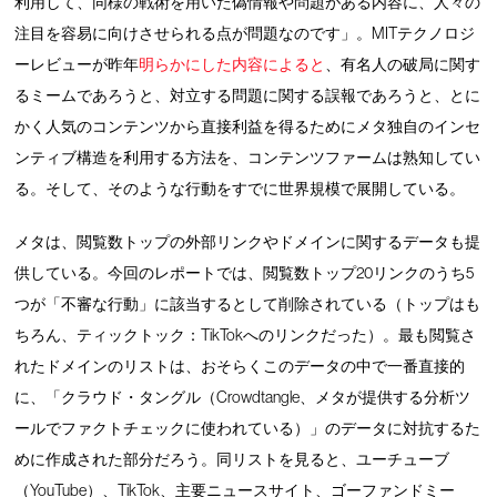
利用して、同様の戦術を用いた偽情報や問題がある内容に、人々の
注目を容易に向けさせられる点が問題なのです」。MITテクノロジ
ーレビューが昨年
明らかにした内容によると
、有名人の破局に関す
るミームであろうと、対立する問題に関する誤報であろうと、とに
かく人気のコンテンツから直接利益を得るためにメタ独自のインセ
ンティブ構造を利用する方法を、コンテンツファームは熟知してい
る。そして、そのような行動をすでに世界規模で展開している。
メタは、閲覧数トップの外部リンクやドメインに関するデータも提
供している。今回のレポートでは、閲覧数トップ20リンクのうち5
つが「不審な行動」に該当するとして削除されている（トップはも
ちろん、ティックトック：TikTokへのリンクだった）。最も閲覧さ
れたドメインのリストは、おそらくこのデータの中で一番直接的
に、「クラウド・タングル（Crowdtangle、メタが提供する分析ツ
ールでファクトチェックに使われている）」のデータに対抗するた
めに作成された部分だろう。同リストを見ると、ユーチューブ
（YouTube）、TikTok、主要ニュースサイト、ゴーファンドミー