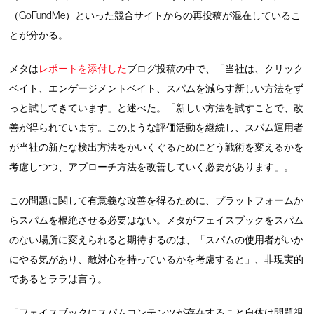
（GoFundMe）といった競合サイトからの再投稿が混在しているこ
とが分かる。
メタは
レポートを添付した
ブログ投稿の中で、「当社は、クリック
ベイト、エンゲージメントベイト、スパムを減らす新しい方法をず
っと試してきています」と述べた。「新しい方法を試すことで、改
善が得られています。このような評価活動を継続し、スパム運用者
が当社の新たな検出方法をかいくぐるためにどう戦術を変えるかを
考慮しつつ、アプローチ方法を改善していく必要があります」。
この問題に関して有意義な改善を得るために、プラットフォームか
らスパムを根絶させる必要はない。メタがフェイスブックをスパム
のない場所に変えられると期待するのは、「スパムの使用者がいか
にやる気があり、敵対心を持っているかを考慮すると」、非現実的
であるとララは言う。
「フェイスブックにスパムコンテンツが存在すること自体は問題視