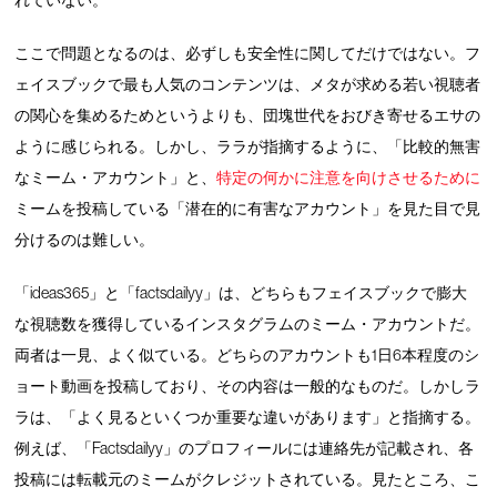
れていない。
ここで問題となるのは、必ずしも安全性に関してだけではない。フ
ェイスブックで最も人気のコンテンツは、メタが求める若い視聴者
の関心を集めるためというよりも、団塊世代をおびき寄せるエサの
ように感じられる。しかし、ララが指摘するように、「比較的無害
なミーム・アカウント」と、
特定の何かに注意を向けさせるために
ミームを投稿している「潜在的に有害なアカウント」を見た目で見
分けるのは難しい。
「ideas365」と「factsdailyy」は、どちらもフェイスブックで膨大
な視聴数を獲得しているインスタグラムのミーム・アカウントだ。
両者は一見、よく似ている。どちらのアカウントも1日6本程度のシ
ョート動画を投稿しており、その内容は一般的なものだ。しかしラ
ラは、「よく見るといくつか重要な違いがあります」と指摘する。
例えば、「Factsdailyy」のプロフィールには連絡先が記載され、各
投稿には転載元のミームがクレジットされている。見たところ、こ