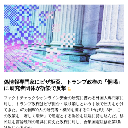
偽情報専門家にビザ拒否、
トランプ政権の「恫喝」
に
研究者団体が訴訟で反撃
ファクトチェックやオンライン安全の研究に携わる外国人専門家に
対し、トランプ政権はビザ拒否・取り消しという手段で圧力をかけ
てきた。47カ国500人の研究者・機関を擁するCITRは5月13日、こ
の政策を「著しく曖昧」で違憲とする訴訟を法廷に持ち込んだ。移
民法を言論統制の道具に変えた政権に対し、合衆国憲法修正第1条
は盾になるのか。