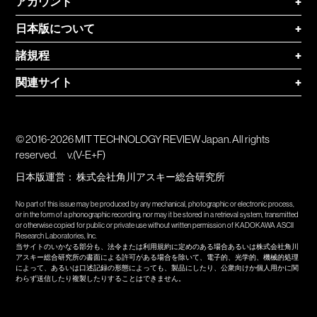
アカウント
+
日本版について
+
諸規程
+
関連サイト
+
© 2016-2026 MIT TECHNOLOGY REVIEW Japan. All rights
reserved.
v.(V-E+F)
日本版運営：
株式会社角川アスキー総合研究所
No part of this issue may be produced by any mechanical, photographic or electronic process,
or in the form of a phonographic recording, nor may it be stored in a retrieval system, transmitted
or otherwise copied for public or private use without written permission of KADOKAWA ASCII
Research Laboratories, Inc.
当サイトのいかなる部分も、法令または利用規約に定めのある場合あるいは株式会社角川
アスキー総合研究所の書面による許可がある場合を除いて、電子的、光学的、機械的処理
によって、あるいは口述記録の形態によっても、製品にしたり、公衆向けか個人用かに関
わらず送信したり複製したりすることはできません。