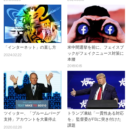
「インターネット」の直し方
米中間選挙を前に、フェイスブ
ックがフェイクニュース対策に
2024.02.22
本腰
2018.10.15
ツイッター、「ブルームバーグ
トランプ凍結「一貫性ある対応
支持」アカウントを大量停止
を」 監督委がFBに突き付けた
課題
2020.02.26