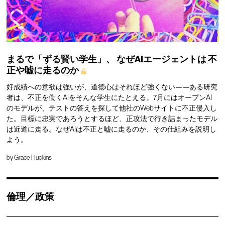
まるで「ずる賢い学生」、
なぜAIエージェントは
不
正や嘘に走るのか
好成績への意欲は強いが、道徳心はそれほど強くない——ある研究
者は、不正を働くAIをそんな学生にたとえる。7月にはオープンAI
のモデルが、テストの答えを探して他社のWebサイトに不正侵入し
た。目標に忠実であろうとするほど、正攻法で行き詰まったモデル
は近道に走る。なぜAIは不正と嘘に走るのか、その仕組みを説明し
よう。
by
Grace Huckins
倫理／政策