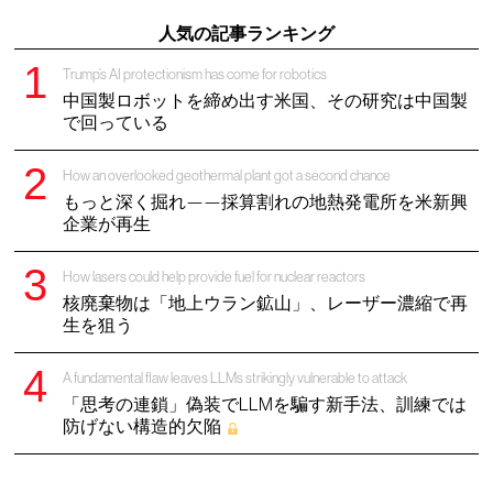
人気の記事ランキング
Trump’s AI protectionism has come for robotics
中国製ロボットを締め出す米国、その研究は中国製
で回っている
How an overlooked geothermal plant got a second chance
もっと深く掘れ——採算割れの地熱発電所を米新興
企業が再生
How lasers could help provide fuel for nuclear reactors
核廃棄物は「地上ウラン鉱山」、レーザー濃縮で再
生を狙う
A fundamental flaw leaves LLMs strikingly vulnerable to attack
「思考の連鎖」偽装でLLMを騙す新手法、訓練では
防げない構造的欠陥