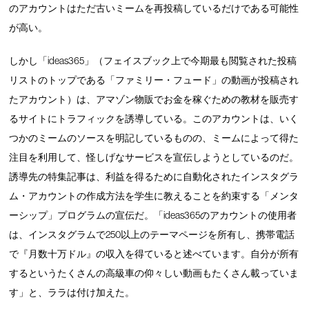
のアカウントはただ古いミームを再投稿しているだけである可能性
が高い。
しかし「ideas365」（フェイスブック上で今期最も閲覧された投稿
リストのトップである「ファミリー・フュード」の動画が投稿され
たアカウント）は、アマゾン物販でお金を稼ぐための教材を販売す
るサイトにトラフィックを誘導している。このアカウントは、いく
つかのミームのソースを明記しているものの、ミームによって得た
注目を利用して、怪しげなサービスを宣伝しようとしているのだ。
誘導先の特集記事は、利益を得るために自動化されたインスタグラ
ム・アカウントの作成方法を学生に教えることを約束する「メンタ
ーシップ」プログラムの宣伝だ。「ideas365のアカウントの使用者
は、インスタグラムで250以上のテーマページを所有し、携帯電話
で『月数十万ドル』の収入を得ていると述べています。自分が所有
するというたくさんの高級車の仰々しい動画もたくさん載っていま
す」と、ララは付け加えた。