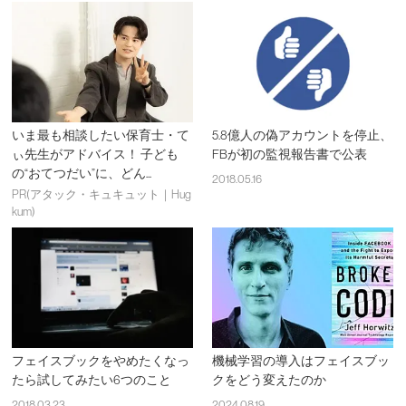
いま最も相談したい保育士・て
5.8億人の偽アカウントを停止、
ぃ先生がアドバイス！ 子ども
FBが初の監視報告書で公表
の“おてつだい”に、どん...
2018.05.16
PR(アタック・キュキュット｜Hug
kum)
フェイスブックをやめたくなっ
機械学習の導入はフェイスブッ
たら試してみたい6つのこと
クをどう変えたのか
2018.03.23
2024.08.19