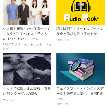
いま最も相談したい保育士・て
聴くMITTR：フェイスブックは
ぃ先生がアドバイス！ 子ども
安全と信頼を取り戻せるか
の“おてつだい”に、どん...
2022.10.13
PR(アタック・キュキュット｜Hug
kum)
ネットで拡散止まぬ誤報、 背景
フェイスブックとインスタのデ
にFBとグーグルの資金
ータを研究者に提供、透明性向
上へ
2021.12.21
2023.11.27