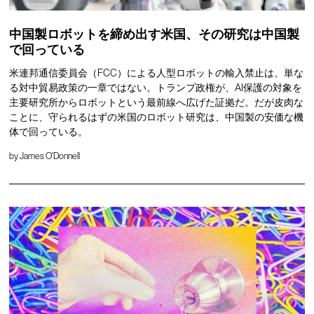
中国製ロボットを締め出す米国、その研究は中国製
で回っている
米連邦通信委員会（FCC）による人型ロボットの輸入禁止は、単な
る対中貿易政策の一章ではない。トランプ政権が、AI保護の対象を
主要研究所からロボットという最前線へ広げた証拠だ。だが皮肉な
ことに、守られるはずの米国のロボット研究は、中国製の安価な機
体で回っている。
by
James O'Donnell