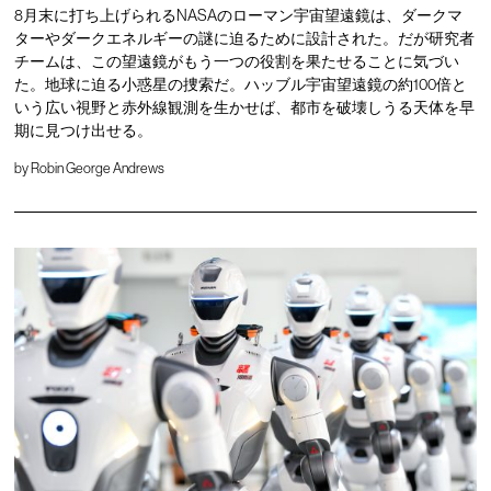
8月末に打ち上げられるNASAのローマン宇宙望遠鏡は、ダークマ
ターやダークエネルギーの謎に迫るために設計された。だが研究者
チームは、この望遠鏡がもう一つの役割を果たせることに気づい
た。地球に迫る小惑星の捜索だ。ハッブル宇宙望遠鏡の約100倍と
いう広い視野と赤外線観測を生かせば、都市を破壊しうる天体を早
期に見つけ出せる。
by
Robin George Andrews