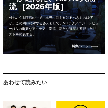
流 ［2026年版］
AIをめぐる喧騒の中で、本当に目を向けるべきものは何
か。この問いに対する答えとして、MITテクノロジーレビュ
ーはAIの重要なアイデア、潮流、新たな進展を整理したリ
ストを発表する。
特集ページへ
あわせて読みたい