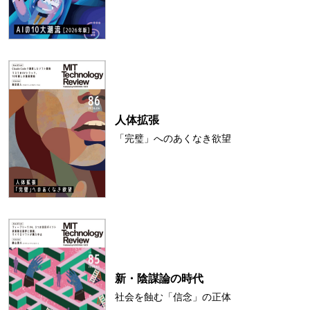
人体拡張
「完璧」へのあくなき欲望
新・陰謀論の時代
社会を蝕む「信念」の正体