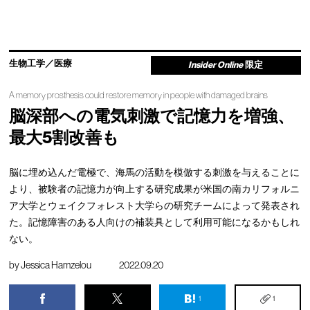
生物工学／医療
Insider Online
限定
A memory prosthesis could restore memory in people with damaged brains
脳深部への電気刺激で記憶力を増強、
最大5割改善も
脳に埋め込んだ電極で、海馬の活動を模倣する刺激を与えることに
より、被験者の記憶力が向上する研究成果が米国の南カリフォルニ
ア大学とウェイクフォレスト大学らの研究チームによって発表され
た。記憶障害のある人向けの補装具として利用可能になるかもしれ
ない。
by
Jessica Hamzelou
2022.09.20
1
1