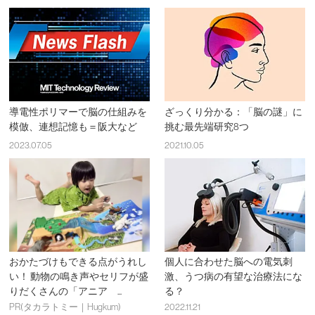
導電性ポリマーで脳の仕組みを
ざっくり分かる：「脳の謎」に
模倣、連想記憶も＝阪大など
挑む最先端研究8つ
2023.07.05
2021.10.05
おかたづけもできる点がうれし
個人に合わせた脳への電気刺
い！ 動物の鳴き声やセリフが盛
激、うつ病の有望な治療法にな
りだくさんの「アニア ...
る？
PR(タカラトミー｜Hugkum)
2022.11.21