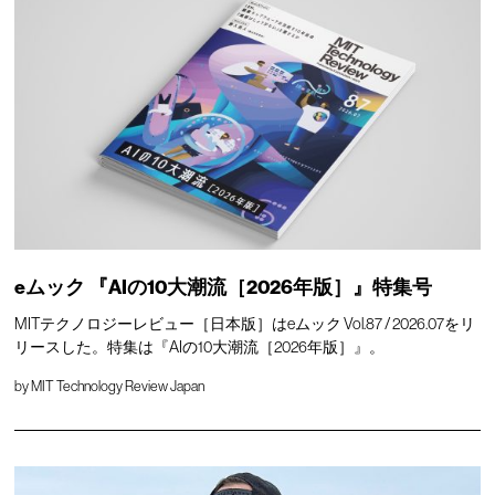
eムック 『AIの10大潮流［2026年版］』特集号
MITテクノロジーレビュー［日本版］はeムック Vol.87 / 2026.07をリ
リースした。特集は『AIの10大潮流［2026年版］』。
by
MIT Technology Review Japan