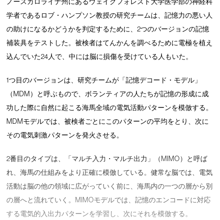
ノースカロライナ州にあるウェイクフォレスト大学医学部の神経科
学者であるロブ・ハンプソン教授の研究チームは、記憶力の悪い人
の助けになるかどうかを判定するために、2つのバージョンの記憶
補装具をテストした。被検者はてんかんを調べるために電極を植え
込んでいた24人で、中には脳に損傷を受けている人もいた。
1つ目のバージョンは、研究チームが「記憶デコード・モデル」
（MDM）と呼ぶもので、ボランティアの人たちが記憶の形成に成
功した際に自然に起こる海馬全域の電気活動パターンを模倣する。
MDMモデルでは、被検者ごとにこのパターンの平均をとり、次に
その電気刺激パターンを発火させる。
2番目のタイプは、「マルチ入力・マルチ出力」（MIMO）と呼ば
れ、海馬の仕組みをより正確に模倣している。健常な脳では、電気
活動は脳の他の領域に広がっていく前に、海馬内の一つの層から別
の層へと流れていく。MIMOモデルでは、記憶のエンコードに対応
する電気的入出力パターンを学習し、次にそれを模倣する。