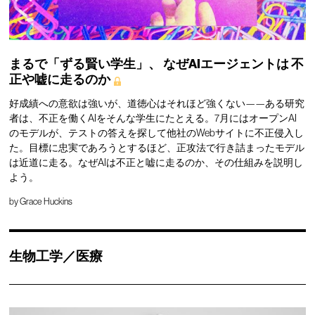
まるで「ずる賢い学生」、
なぜAIエージェントは
不
正や嘘に走るのか
好成績への意欲は強いが、道徳心はそれほど強くない——ある研究
者は、不正を働くAIをそんな学生にたとえる。7月にはオープンAI
のモデルが、テストの答えを探して他社のWebサイトに不正侵入し
た。目標に忠実であろうとするほど、正攻法で行き詰まったモデル
は近道に走る。なぜAIは不正と嘘に走るのか、その仕組みを説明し
よう。
by
Grace Huckins
生物工学／医療