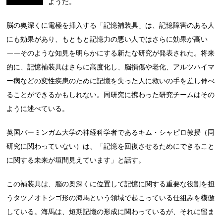
ようだ。
脳の奥深くに電極を挿入する「記憶補装具」は、記憶障害のある人
にも効果があり、もともと記憶力の悪い人ではさらに効果が高い
——そのような知見を明らかにする新たな研究が発表された。将来
的に、記憶補装具はさらに高度化し、脳損傷や老化、アルツハイマ
ー病などの変性疾患のために記憶を失った人に救いの手を差し伸べ
ることができるかもしれない。同研究に携わった研究チームはその
ように述べている。
英国バーミンガム大学の神経科学者であるキム・シャピロ教授（同
研究に関わっていない）は、「記憶を回復させるためにできること
に関する未来が垣間見えています」と話す。
この補装具は、脳の奥深くに位置して記憶に関する重要な役割を担
うタツノオトシゴ形の海馬という領域で起こっている仕組みを模倣
している。海馬は、短期記憶の形成に関わっているが、それに留ま