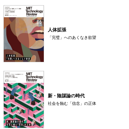
人体拡張
「完璧」へのあくなき欲望
新・陰謀論の時代
社会を蝕む「信念」の正体