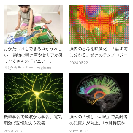
おかたづけもできる点がうれし
脳内の思考を映像化、「話す前
い！ 動物の鳴き声やセリフが盛
に分かる」驚きのテクノロジー
りだくさんの「アニア ...
2024.08.22
PR(タカラトミー｜Hugkum)
機械学習で脳波から学習、電気
脳への「優しい刺激」で高齢者
刺激で記憶能力を改善
の記憶力が向上、1カ月持続か
2018.02.08
2022.08.30