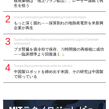
核廃棄物は「地上ウラン鉱山」、レーザー濃縮で再
生を狙う
How an overlooked geothermal plant got a second chance
もっと深く掘れ——採算割れの地熱発電所を米新興
企業が再生
Supercooled kidneys have been transplanted into pigs in a “landmark
achievement”
ブタ腎臓を過冷却で保存、 72時間後の再移植に成功
——臨床標準より回復速く
Trump’s AI protectionism has come for robotics
中国製ロボットを締め出す米国、その研究は中国製
で回っている