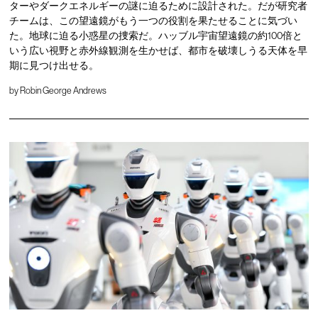
ターやダークエネルギーの謎に迫るために設計された。だが研究者
チームは、この望遠鏡がもう一つの役割を果たせることに気づい
た。地球に迫る小惑星の捜索だ。ハッブル宇宙望遠鏡の約100倍と
いう広い視野と赤外線観測を生かせば、都市を破壊しうる天体を早
期に見つけ出せる。
by
Robin George Andrews