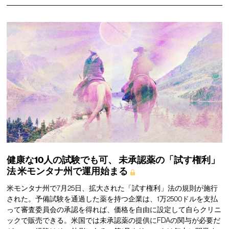
健康な10人の試験でも可、
未承認薬の「試す権利」
法
米モンタナ州で運用始まる
米モンタナ州で7月25日、拡大された「試す権利」法の規則が施行
された。予備試験を通過した薬を持つ企業は、1万2500ドルを支払
って審査委員会の承認を得れば、価格を自由に設定して自らクリニ
ックで販売できる。米国では未承認薬の提供にFDAの関与が必要だ