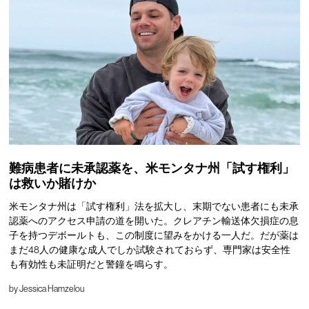
難病患者に未承認薬を、米モンタナ州「試す権利」
は救いか賭けか
米モンタナ州は「試す権利」法を拡大し、末期でない患者にも未承
認薬へのアクセス申請の道を開いた。クレアチン輸送体欠損症の息
子を持つデボールトも、この制度に望みをかける一人だ。だが薬は
まだ48人の健康な成人でしか試験されておらず、専門家は安全性
も有効性も未証明だと警鐘を鳴らす。
by
Jessica Hamzelou