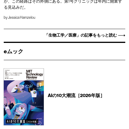
が、この経路はその外側にある。第1号クリニックは年内に開業す
る見込みだ。
by
Jessica Hamzelou
「生物工学／医療」の記事をもっと読む
eムック
AIの10大潮流［2026年版］