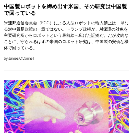
中国製ロボットを締め出す米国、その研究は中国製
で回っている
米連邦通信委員会（FCC）による人型ロボットの輸入禁止は、単な
る対中貿易政策の一章ではない。トランプ政権が、AI保護の対象を
主要研究所からロボットという最前線へ広げた証拠だ。だが皮肉な
ことに、守られるはずの米国のロボット研究は、中国製の安価な機
体で回っている。
by
James O'Donnell