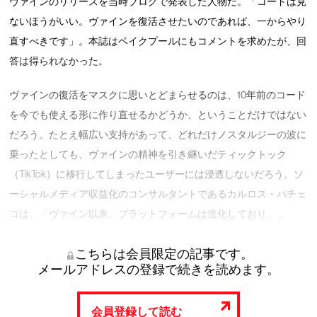
ヴァインのリリースを当時ブログで発表した人物だ。「コードは見
ないほうがいい。ヴァインを復活させたいのであれば、一からやり
直すべきです」。本誌はベイクプールにもコメントを求めたが、回
答は得られなかった。
ヴァインの復活をマスクに思いとどまらせるのは、10年前のコード
を今でも使える形に作り直せるかどうか、ということだけではない
だろう。たとえ幅広い支持があって、どれだけノスタルジーの波に
乗ったとしても、ヴァインの精神を引き継いだティックトック
（TikTok）に移行してしまったユーザーには浸透しないだろう。ソ
ーシャルメディア収益化のコンサルタントであるカルロス・パチェ
コは、「ヴァイン以来、プラットフォームは進化しており、 …
こちらは会員限定の記事です。
メールアドレスの登録で続きを読めます。
会員登録して読む