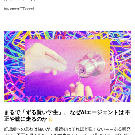
by
James O'Donnell
まるで「ずる賢い学生」、
なぜAIエージェントは
不
正や嘘に走るのか
好成績への意欲は強いが、道徳心はそれほど強くない——ある研究