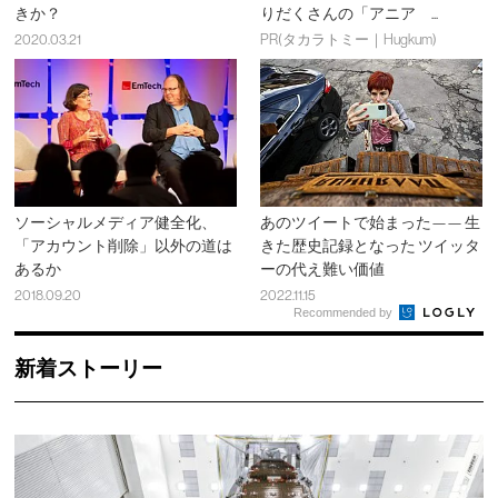
きか？
りだくさんの「アニア ...
2020.03.21
PR(タカラトミー｜Hugkum)
ソーシャルメディア健全化、
あのツイートで始まった—— 生
「アカウント削除」以外の道は
きた歴史記録となった ツイッタ
あるか
ーの代え難い価値
2018.09.20
2022.11.15
Recommended by
新着ストーリー