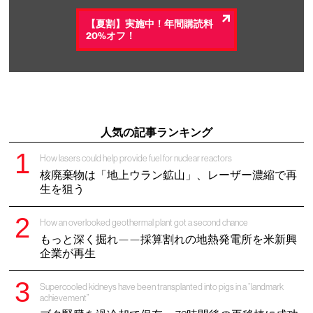
【夏割】実施中！年間購読料
20%オフ！
人気の記事ランキング
How lasers could help provide fuel for nuclear reactors
核廃棄物は「地上ウラン鉱山」、レーザー濃縮で再
生を狙う
How an overlooked geothermal plant got a second chance
もっと深く掘れ——採算割れの地熱発電所を米新興
企業が再生
Supercooled kidneys have been transplanted into pigs in a “landmark
achievement”