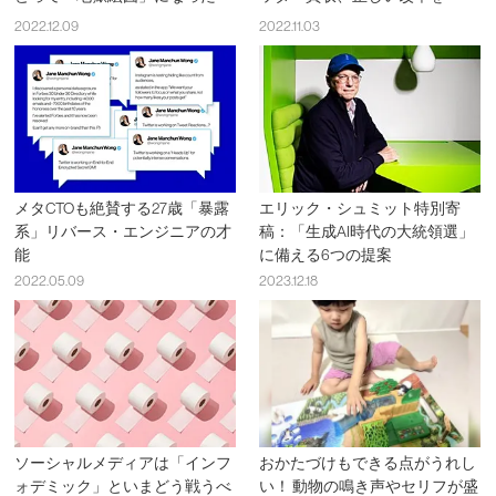
2022.12.09
2022.11.03
メタCTOも絶賛する27歳「暴露
エリック・シュミット特別寄
系」リバース・エンジニアの才
稿：「生成AI時代の大統領選」
能
に備える6つの提案
2022.05.09
2023.12.18
ソーシャルメディアは「インフ
おかたづけもできる点がうれし
ォデミック」といまどう戦うべ
い！ 動物の鳴き声やセリフが盛