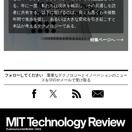
る。年に一度、私たちは現状を確認し、その見通しを読
者に共有する。以下に挙げるのは、良くも悪くも今後数
年間で進歩を促し、あるいは大きな変化を引き起こすと
本誌が考えるテクノロジーである。
特集ページへ
フォローしてください
重要なテクノロジーとイノベーションのニュー
スをSNSやメールで受け取る
Facebook
Twitter
RSS
無料
会員
登録