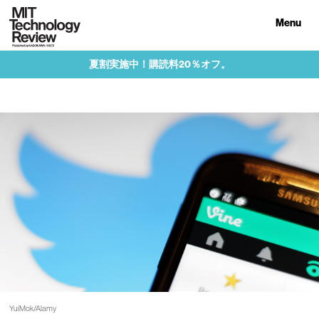
Menu
夏割実施中！購読料20％オフ。
YuiMok/Alamy