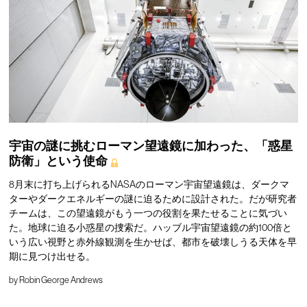
宇宙の謎に挑むローマン望遠鏡に加わった、「惑星
防衛」という使命
8月末に打ち上げられるNASAのローマン宇宙望遠鏡は、ダークマ
ターやダークエネルギーの謎に迫るために設計された。だが研究者
チームは、この望遠鏡がもう一つの役割を果たせることに気づい
た。地球に迫る小惑星の捜索だ。ハッブル宇宙望遠鏡の約100倍と
いう広い視野と赤外線観測を生かせば、都市を破壊しうる天体を早
期に見つけ出せる。
by
Robin George Andrews