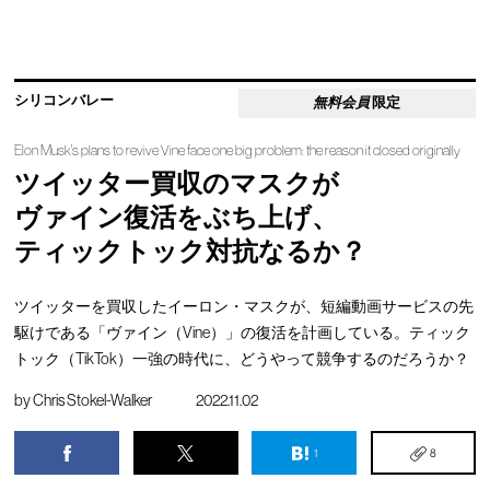
シリコンバレー
無料会員
限定
Elon Musk's plans to revive Vine face one big problem: the reason it closed originally
ツイッター買収のマスクが
ヴァイン復活をぶち上げ、
ティックトック対抗なるか？
ツイッターを買収したイーロン・マスクが、短編動画サービスの先
駆けである「ヴァイン（Vine）」の復活を計画している。ティック
トック（TikTok）一強の時代に、どうやって競争するのだろうか？
by
Chris Stokel-Walker
2022.11.02
1
8