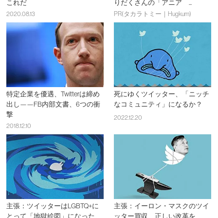
これだ
りだくさんの「アニア ...
2020.08.13
PR(タカラトミー｜Hugkum)
特定企業を優遇、Twitterは締め
死にゆくツイッター、「ニッチ
出し——FB内部文書、6つの衝
なコミュニティ」になるか？
撃
2022.12.20
2018.12.10
主張：ツイッターはLGBTQ+に
主張：イーロン・マスクのツイ
とって「地獄絵図」になった
ッター買収、正しい改革を