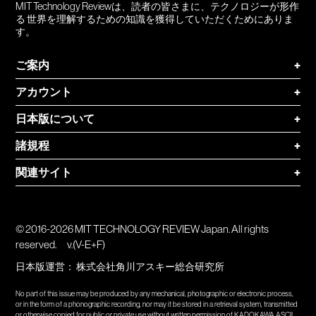
MIT Technology Reviewは、読者の皆さまに、テクノロジーが形作
る 世界を理解するための知識を獲得していただくためにありま
す。
ご案内
+
アカウント
+
日本版について
+
諸規程
+
関連サイト
+
© 2016-2026 MIT TECHNOLOGY REVIEW Japan. All rights
reserved.
v.(V-E+F)
日本版運営：
株式会社角川アスキー総合研究所
No part of this issue may be produced by any mechanical, photographic or electronic process,
or in the form of a phonographic recording, nor may it be stored in a retrieval system, transmitted
or otherwise copied for public or private use without written permission of KADOKAWA ASCII