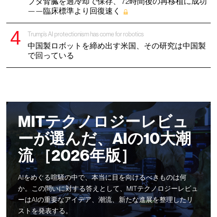
ブタ腎臓を過冷却で保存、 72時間後の再移植に成功
——臨床標準より回復速く
Trump’s AI protectionism has come for robotics
中国製ロボットを締め出す米国、その研究は中国製
で回っている
MITテクノロジーレビュ
ーが選んだ、AIの10大潮
流 ［2026年版］
AIをめぐる喧騒の中で、本当に目を向けるべきものは何
か。この問いに対する答えとして、MITテクノロジーレビュ
ーはAIの重要なアイデア、潮流、新たな進展を整理したリ
ストを発表する。