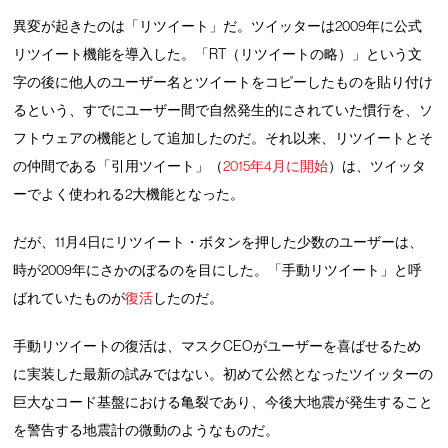
異変が起きたのは「リツイート」だ。ツイッターは2009年に公式
リツイート機能を導入した。「RT（リツイートの略）」という文
字の後に他人のユーザー名とツイートをコピーしたものを貼り付け
るという、すでにユーザー間で自然発生的にされていた慣行を、ソ
フトウェアの機能として追加したのだ。それ以来、リツイートとそ
の仲間である「引用ツイート」（
2015年4月に開始
）は、ツイッタ
ーでよく使われる2大機能となった。
だが、11月4日にリツイート・ボタンを押した少数のユーザーは、
時が2009年にさかのぼるのを目にした。「手動リツイート」と呼
ばれていたものが
復活
したのだ。
手動リツイートの復活は、マスクCEOがユーザーを喜ばせるため
に実装した最新の試みではない。初めて公然となったツイッターの
巨大なコード基盤における亀裂であり、今後大地震が発生すること
を警告する地震計の微動のようなものだ。