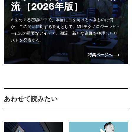
流 ［2026年版］
AIをめぐる喧騒の中で、本当に目を向けるべきものは何
か。この問いに対する答えとして、MITテクノロジーレビュ
ーはAIの重要なアイデア、潮流、新たな進展を整理したリ
ストを発表する。
特集ページへ
あわせて読みたい