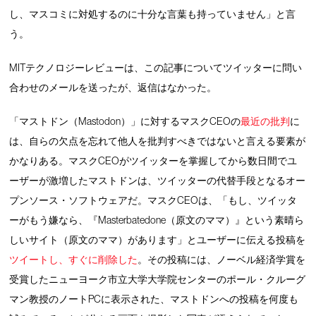
し、マスコミに対処するのに十分な言葉も持っていません」と言
う。
MITテクノロジーレビューは、この記事についてツイッターに問い
合わせのメールを送ったが、返信はなかった。
「マストドン（Mastodon）」に対するマスクCEOの
最近の批判
に
は、自らの欠点を忘れて他人を批判すべきではないと言える要素が
かなりある。マスクCEOがツイッターを掌握してから数日間でユ
ーザーが激増したマストドンは、ツイッターの代替手段となるオー
プンソース・ソフトウェアだ。マスクCEOは、「もし、ツイッタ
ーがもう嫌なら、『Masterbatedone（原文のママ）』という素晴ら
しいサイト（原文のママ）があります」とユーザーに伝える投稿を
ツイートし、すぐに削除した
。その投稿には、ノーベル経済学賞を
受賞したニューヨーク市立大学大学院センターのポール・クルーグ
マン教授のノートPCに表示された、マストドンへの投稿を何度も