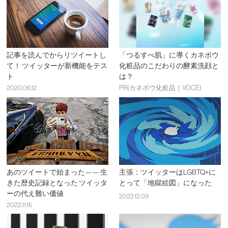
記事を読んでからリツイートし
「つるすべ肌」に導くカネボウ
て！ ツイッターが新機能をテス
化粧品のこだわりの酵素洗顔と
ト
は？
2020.06.12
PR(カネボウ化粧品｜VOCE)
あのツイートで始まった—— 生
主張：ツイッターはLGBTQ+に
きた歴史記録となった ツイッタ
とって「地獄絵図」になった
ーの代え難い価値
2022.12.09
2022.11.15