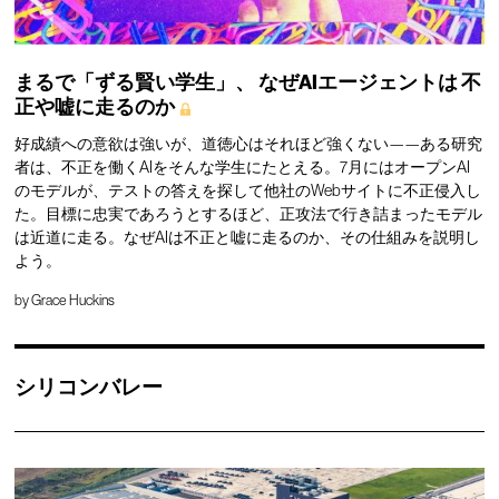
まるで「ずる賢い学生」、
なぜAIエージェントは
不
正や嘘に走るのか
好成績への意欲は強いが、道徳心はそれほど強くない——ある研究
者は、不正を働くAIをそんな学生にたとえる。7月にはオープンAI
のモデルが、テストの答えを探して他社のWebサイトに不正侵入し
た。目標に忠実であろうとするほど、正攻法で行き詰まったモデル
は近道に走る。なぜAIは不正と嘘に走るのか、その仕組みを説明し
よう。
by
Grace Huckins
シリコンバレー