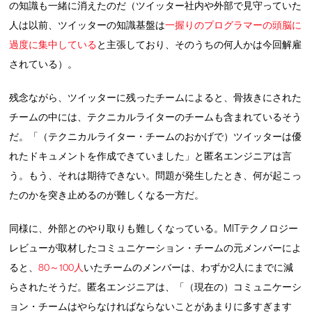
の知識も一緒に消えたのだ（ツイッター社内や外部で見守っていた
人は以前、ツイッターの知識基盤は
一握りのプログラマーの頭脳に
過度に集中している
と主張しており、そのうちの何人かは今回解雇
されている）。
残念ながら、ツイッターに残ったチームによると、骨抜きにされた
チームの中には、テクニカルライターのチームも含まれているそう
だ。「（テクニカルライター・チームのおかげで）ツイッターは優
れたドキュメントを作成できていました」と匿名エンジニアは言
う。もう、それは期待できない。問題が発生したとき、何が起こっ
たのかを突き止めるのが難しくなる一方だ。
同様に、外部とのやり取りも難しくなっている。MITテクノロジー
レビューが取材したコミュニケーション・チームの元メンバーによ
ると、
80～100人
いたチームのメンバーは、わずか2人にまでに減
らされたそうだ。匿名エンジニアは、「（現在の）コミュニケーシ
ョン・チームはやらなければならないことがあまりに多すぎます