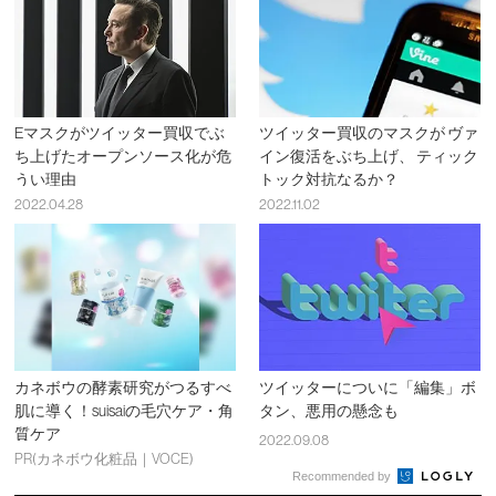
Eマスクがツイッター買収でぶ
ツイッター買収のマスクが ヴァ
ち上げたオープンソース化が危
イン復活をぶち上げ、 ティック
うい理由
トック対抗なるか？
2022.04.28
2022.11.02
カネボウの酵素研究がつるすべ
ツイッターについに「編集」ボ
肌に導く！suisaiの毛穴ケア・角
タン、悪用の懸念も
質ケア
2022.09.08
PR(カネボウ化粧品｜VOCE)
Recommended by