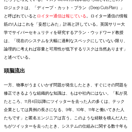
ロジェクトは、「ディープ・カット・プラン（Deep Cuts Plan）」
と呼ばれていると
ロイター通信は報じている
。ロイター通信の情報
筋の1人はこれを「妄想じみた」計画と評している。英国サリー大
学でサイバーセキュリティを研究するアラン・ウッドワード教授
は、「現在のシステムを大幅に過剰なスペックにしていない限り、
論理的に考えれば容量と可用性が低下するリスクは当然あります」
と述べている。
頭脳流出
一方、物事がうまくいかず問題が発生したとき、すぐにその問題を
修正できるような組織的な知識は、もはや社内にはない。「私が見
たところ、11月4日以降にツイッターを去った人の多くは、テック
企業としては異例の長さになる、9年、10年、11年と働いてきた人
たちです」と匿名エンジニアは言う。このような経験を積んだ人た
ちがツイッターを去ったとき、システムの仕組みに関する数十年も