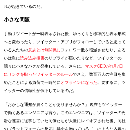
れが起きているのだ。
小さな問題
手動リツイートが一瞬表示された後、ゆっくりと標準的な表示形式
へと変わったり、ツイッター・アプリがフォローしていると思って
いる人たちの
意志とは無関係に
フォロワー数を増減させたり、ある
いは単に
読み込み拒否
のリプライが届いたりなど、ツイッターの
端々に小さなバグが発生している。さらに、
マスクCEOが11月7日
にリンクを貼ったツイッターのルール
でさえ、数百万人の注目を集
めたことによる負荷で一時的に
オフラインになった
。要するに、ツ
イッターの信頼性が低下しているのだ。
「おかしな通知が届くことがありませんか？」 現在もツイッター
で働くあるエンジニアは言う。このエンジニアは、ツイッターの円
滑な運営に従事していた同僚たちが大量にレイオフされた後、同社
のプラットフォームの反応に懸念を抱いている（このような内容の