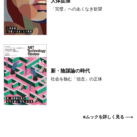
人体拡張
「完璧」へのあくなき欲望
新・陰謀論の時代
社会を蝕む「信念」の正体
eムックを詳しく見る