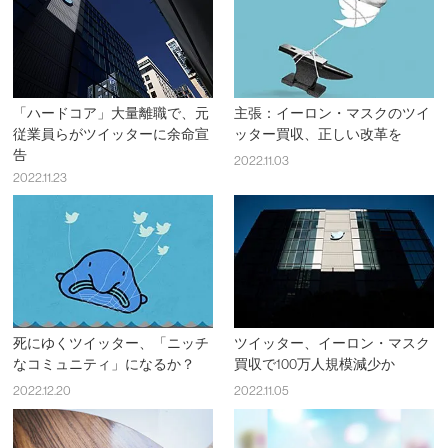
「ハードコア」大量離職で、元
主張：イーロン・マスクのツイ
従業員らがツイッターに余命宣
ッター買収、正しい改革を
告
2022.11.03
2022.11.23
死にゆくツイッター、「ニッチ
ツイッター、イーロン・マスク
なコミュニティ」になるか？
買収で100万人規模減少か
2022.12.20
2022.11.05