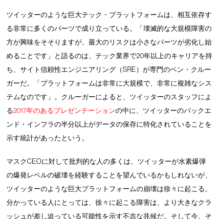
ツイッターのような巨大テック・プラットフォームは、相互依存す
る非常に多くのパーツで成り立っている。「壊滅的な大規模障害の
方が興味をそそりますが、最大のリスクは小さなパーツが劣化し始
めることです」と語るのは、テック業界で20年以上のキャリアを持
ち、サイト信頼性エンジニアリング（SRE）が専門のベン・クルー
ガーだ。「プラットフォームは非常に大規模で、非常に複雑なシス
テムなのです」。クルーガーによると、ツイッターのスタッフによ
る
2017年のあるプレゼンテーション
の中に、ツイッターのバックエ
ンド・インフラの半分以上がデータの保存に特化されていることを
示す統計があったという。
マスクCEOに対して批判的な人の多くは、ツイッターが水素爆弾
の爆発レベルの破壊を経験することを望んでいるかもしれないが、
ツイッターのような巨大プラットフォームの崩壊は徐々に起こる。
分かっている人にとっては、徐々に起こる障害は、より大きなクラ
ッシュが差し迫っている可能性を示す不吉な兆候だ。そして今、そ