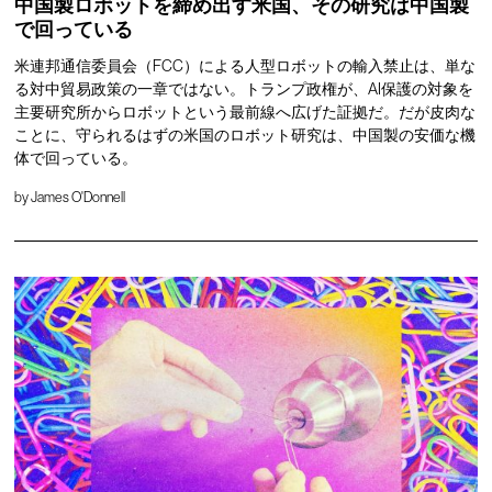
中国製ロボットを締め出す米国、その研究は中国製
で回っている
米連邦通信委員会（FCC）による人型ロボットの輸入禁止は、単な
る対中貿易政策の一章ではない。トランプ政権が、AI保護の対象を
主要研究所からロボットという最前線へ広げた証拠だ。だが皮肉な
ことに、守られるはずの米国のロボット研究は、中国製の安価な機
体で回っている。
by
James O'Donnell