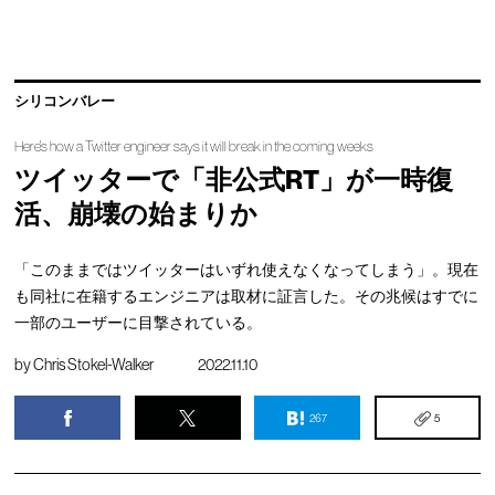
シリコンバレー
Here's how a Twitter engineer says it will break in the coming weeks
ツイッターで「非公式RT」が一時復
活、崩壊の始まりか
「このままではツイッターはいずれ使えなくなってしまう」。現在
も同社に在籍するエンジニアは取材に証言した。その兆候はすでに
一部のユーザーに目撃されている。
by
Chris Stokel-Walker
2022.11.10
267
5