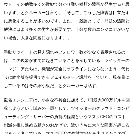
ウト、その他数多くの微妙で分かり難い種類の障害が発生すると思
います」とクルーガーは言う。「そして、こうした障害は目立たず
に悪化することが多いのです。また、一般論として、問題の追跡と
解決にはより多くの労力が必要です。十分な数のエンジニアがいな
い場合、大きな問題になります」 。
手動リツイートの見え隠れやフォロワー数が少なく表示されるの
は、この現象がすでに起きていることを示している。ツイッターの
エンジニアたちは、機能が完全にオフラインにならないよう、代わ
りに縮小版を提供できるフェイルセーフ設計をしていた。現在目に
しているのはその縮小板だ、とクルーガーは話す。
匿名エンジニアは、小さな不具合に加えて、1日最大300万ドルを回
収しようという試みの一環として、ツイッターのクラウド・コンピ
ューティング・サーバーの負荷の軽減というマスクCEOのコスト
削減を推し進める動きのおかげで、近いうちに大きな障害が起こる
だろうと考えている。マスクCEOの作戦本部から出されたこのプ