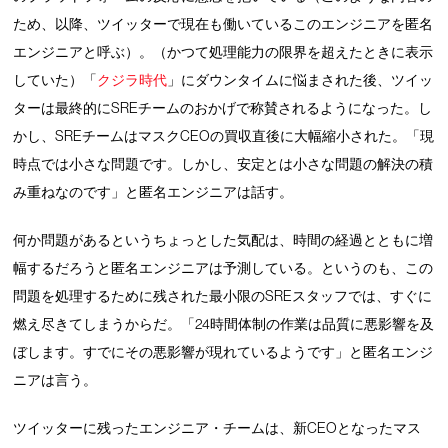
ため、以降、ツイッターで現在も働いているこのエンジニアを匿名
エンジニアと呼ぶ）。（かつて処理能力の限界を超えたときに表示
していた）「
クジラ時代
」にダウンタイムに悩まされた後、ツイッ
ターは最終的にSREチームのおかげで称賛されるようになった。し
かし、SREチームはマスクCEOの買収直後に大幅縮小された。「現
時点では小さな問題です。しかし、安定とは小さな問題の解決の積
み重ねなのです」と匿名エンジニアは話す。
何か問題があるというちょっとした気配は、時間の経過とともに増
幅するだろうと匿名エンジニアは予測している。というのも、この
問題を処理するために残された最小限のSREスタッフでは、すぐに
燃え尽きてしまうからだ。「24時間体制の作業は品質に悪影響を及
ぼします。すでにその悪影響が現れているようです」と匿名エンジ
ニアは言う。
ツイッターに残ったエンジニア・チームは、新CEOとなったマス