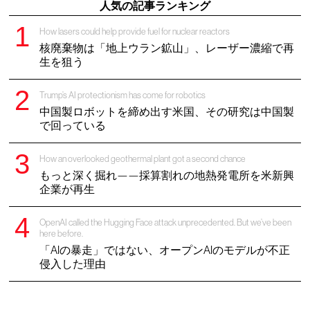
人気の記事ランキング
How lasers could help provide fuel for nuclear reactors
核廃棄物は「地上ウラン鉱山」、レーザー濃縮で再
生を狙う
Trump’s AI protectionism has come for robotics
中国製ロボットを締め出す米国、その研究は中国製
で回っている
How an overlooked geothermal plant got a second chance
もっと深く掘れ——採算割れの地熱発電所を米新興
企業が再生
OpenAI called the Hugging Face attack unprecedented. But we’ve been
here before.
「AIの暴走」ではない、オープンAIのモデルが不正
侵入した理由