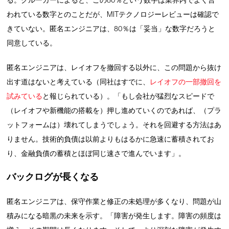
る。クルーガーによると、この80％という数字は業界内でよく言
われている数字とのことだが、MITテクノロジーレビューは確認で
きていない。匿名エンジニアは、80％は「妥当」な数字だろうと
同意している。
匿名エンジニアは、レイオフを撤回する以外に、この問題から抜け
出す道はないと考えている（同社はすでに、
レイオフの一部撤回を
試みている
と報じられている）。「もし会社が猛烈なスピードで
（レイオフや新機能の搭載を）押し進めていくのであれば、（プラ
ットフォームは）壊れてしまうでしょう。それを回避する方法はあ
りません。技術的負債は以前よりもはるかに急速に蓄積されてお
り、金融負債の蓄積とほぼ同じ速さで進んでいます」。
バックログが長くなる
匿名エンジニアは、保守作業と修正の未処理が多くなり、問題が山
積みになる暗黒の未来を示す。「障害が発生します。障害の頻度は