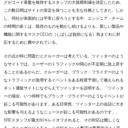
クがコード基盤を維持するスタッフの大規模削減を決定したため、
この数日間はサイトの安定を保つことを主な任務としてきた。しか
し、同社が表面的には平常に戻ろうとする中、エンジニア・チーム
の時間の多くは、既存のものを動かし続けるよりも、新しい製品や
機能に関するマスクCEOの（しばしば負担になる）気まぐれに対
応するために費やされている。
その点が特に問題だとクルーガーは考えている。ツイッターのよう
なサイトでは、ユーザーのトラフィックや関心が不定期に急上昇す
ることがあるからだ。クルーガーは、ブラック・フライデーのよう
なトラフィックが急増するイベントをある程度予測して備えられる
ネット通販サイトになぞらえてツイッターを説明する。「ツイッタ
ーの場合、いつ何時でもブラック・フライデーのようなイベントが
起こる可能性があります。ある日突然、ツイッター上の会話に大き
な影響を与えるようなニュースが起こる可能性があるのです」。
SREスタッフが最大80％レイオフされると、その対応は難しくな