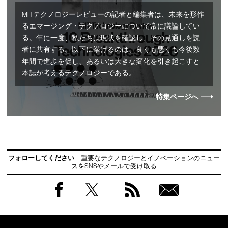
MITテクノロジーレビューの記者と編集者は、未来を形作
るエマージング・テクノロジーについて常に議論してい
る。年に一度、私たちは現状を確認し、その見通しを読
者に共有する。以下に挙げるのは、良くも悪くも今後数
年間で進歩を促し、あるいは大きな変化を引き起こすと
本誌が考えるテクノロジーである。
特集ページへ
フォローしてください
重要なテクノロジーとイノベーションのニュー
スをSNSやメールで受け取る
Facebook
Twitter
RSS
無料
会員
登録