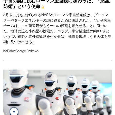
宇宙の謎に挑むローマン望遠鏡に加わった、「惑星
防衛」という使命
8月末に打ち上げられるNASAのローマン宇宙望遠鏡は、ダークマ
ターやダークエネルギーの謎に迫るために設計された。だが研究者
チームは、この望遠鏡がもう一つの役割を果たせることに気づい
た。地球に迫る小惑星の捜索だ。ハッブル宇宙望遠鏡の約100倍と
いう広い視野と赤外線観測を生かせば、都市を破壊しうる天体を早
期に見つけ出せる。
by
Robin George Andrews