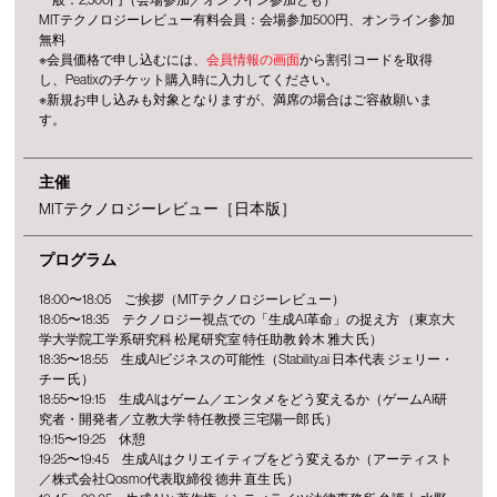
MITテクノロジーレビュー有料会員：会場参加500円、オンライン参加
無料
※会員価格で申し込むには、
会員情報の画面
から割引コードを取得
し、Peatixのチケット購入時に入力してください。
※新規お申し込みも対象となりますが、満席の場合はご容赦願いま
す。
主催
MITテクノロジーレビュー［日本版］
プログラム
18:00〜18:05 ご挨拶（MITテクノロジーレビュー）
18:05〜18:35 テクノロジー視点での「生成AI革命」の捉え方 （東京大
学大学院工学系研究科 松尾研究室 特任助教 鈴木 雅大 氏）
18:35〜18:55 生成AIビジネスの可能性（Stability.ai 日本代表 ジェリー・
チー 氏）
18:55〜19:15 生成AIはゲーム／エンタメをどう変えるか（ゲームAI研
究者・開発者／立教大学 特任教授 三宅陽一郎 氏）
19:15〜19:25 休憩
19:25〜19:45 生成AIはクリエイティブをどう変えるか（アーティスト
／株式会社Qosmo代表取締役 徳井 直生 氏）