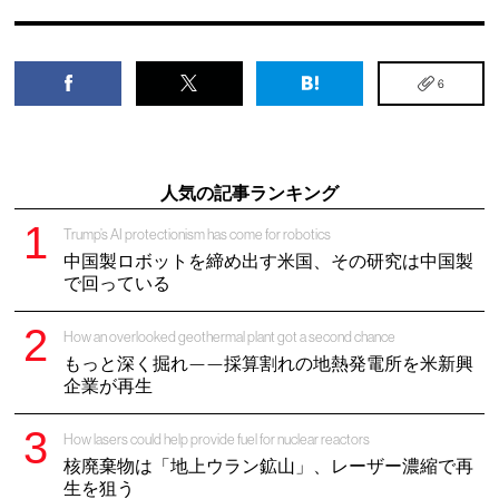
6
人気の記事ランキング
Trump’s AI protectionism has come for robotics
中国製ロボットを締め出す米国、その研究は中国製
で回っている
How an overlooked geothermal plant got a second chance
もっと深く掘れ——採算割れの地熱発電所を米新興
企業が再生
How lasers could help provide fuel for nuclear reactors
核廃棄物は「地上ウラン鉱山」、レーザー濃縮で再
生を狙う