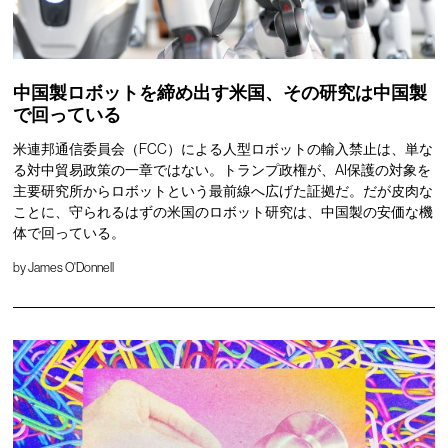
中国製ロボットを締め出す米国、その研究は中国製
で回っている
米連邦通信委員会（FCC）による人型ロボットの輸入禁止は、単な
る対中貿易政策の一章ではない。トランプ政権が、AI保護の対象を
主要研究所からロボットという最前線へ広げた証拠だ。だが皮肉な
ことに、守られるはずの米国のロボット研究は、中国製の安価な機
体で回っている。
by
James O'Donnell