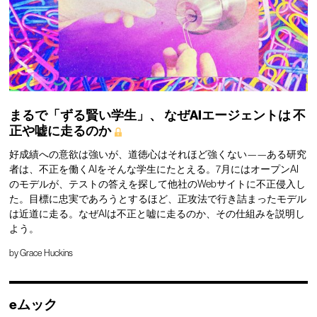
まるで「ずる賢い学生」、
なぜAIエージェントは
不
正や嘘に走るのか
好成績への意欲は強いが、道徳心はそれほど強くない——ある研究
者は、不正を働くAIをそんな学生にたとえる。7月にはオープンAI
のモデルが、テストの答えを探して他社のWebサイトに不正侵入し
た。目標に忠実であろうとするほど、正攻法で行き詰まったモデル
は近道に走る。なぜAIは不正と嘘に走るのか、その仕組みを説明し
よう。
by
Grace Huckins
eムック