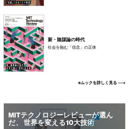
新・陰謀論の時代
社会を蝕む「信念」の正体
eムックを詳しく見る
MITテクノロジーレビューが選ん
だ、 世界を変える10大技術