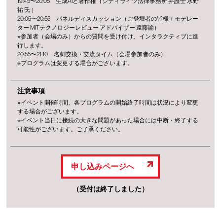
19:45〜20:05 生成AIと著作権（シティライツ法律事務所 弁護士 水野
祐 氏 ）
20:05〜20:55 パネルディスカッション（ご登壇者の皆様＋モデレー
ター MITテクノロジーレビュー アドバイザー 遠藤諭）
※参加者（会場のみ）からの質問を受け付け、インタラクティブに進
行します。
20:55〜21:10 名刺交換・交流タイム（会場参加者のみ）
※プログラムは変更する場合がございます。
注意事項
※イベント開催時間、各プログラムの開始終了時間は状況により変更
する場合がございます。
※イベント当日に接続の大きな問題があった場合には中断・終了する
可能性がございます。ご了承ください。
申し込みページへ
（受付は終了しました）