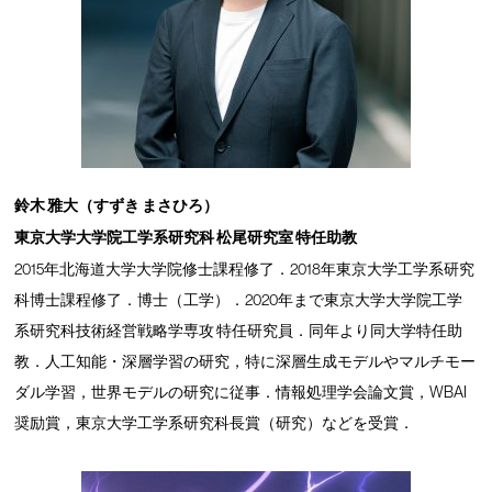
鈴木 雅大（すずき まさひろ）
東京大学大学院工学系研究科 松尾研究室 特任助教
2015年北海道大学大学院修士課程修了．2018年東京大学工学系研究
科博士課程修了．博士（工学）．2020年まで東京大学大学院工学
系研究科技術経営戦略学専攻 特任研究員．同年より同大学特任助
教．人工知能・深層学習の研究，特に深層生成モデルやマルチモー
ダル学習，世界モデルの研究に従事．情報処理学会論文賞，WBAI
奨励賞，東京大学工学系研究科⻑賞（研究）などを受賞．