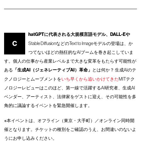
hatGPTに代表される大規模言語モデル、DALL-Eや
C
Stable DiffusionなどのText to Imageモデルの登場は、か
つてないほどの熱狂的なAIブームを巻き起こしていま
す。個人の仕事から産業レベルまで大きな変革をもたらす可能性が
ある
「生成AI（ジェネレーティブAI）革命」
とは何か？ 生成AIのテ
クノロジーとムーブメントを
いち早くから追いかけてきた
MITテク
ノロジーレビューはこのほど、第一線で活躍するAI研究者、生成AI
ベンダー、アーティスト、法律家をゲストに迎え、その可能性を多
角的に議論するイベントを緊急開催します。
※本イベントは、オフライン（東京・大手町）／オンライン同時開
催となります。チケットの種別をご確認のうえ、お間違いのないよ
うにお申し込みください。