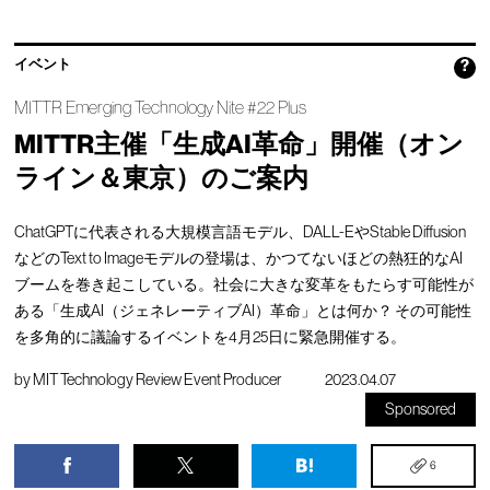
イベント
?
MITTR Emerging Technology Nite #22 Plus
MITTR主催「生成AI革命」開催（オン
ライン＆東京）のご案内
ChatGPTに代表される大規模言語モデル、DALL-EやStable Diffusion
などのText to Imageモデルの登場は、かつてないほどの熱狂的なAI
ブームを巻き起こしている。社会に大きな変革をもたらす可能性が
ある「生成AI（ジェネレーティブAI）革命」とは何か？ その可能性
を多角的に議論するイベントを4月25日に緊急開催する。
by
MIT Technology Review Event Producer
2023.04.07
Sponsored
6