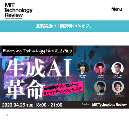
Menu
夏割実施中！購読料20％オフ。
TR