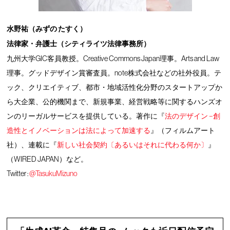
水野祐（みずの たすく）
法律家・弁護士（シティライツ法律事務所）
九州大学GIC客員教授。Creative Commons Japan理事。Arts and Law
理事。グッドデザイン賞審査員。note株式会社などの社外役員。テ
ック、クリエイティブ、都市・地域活性化分野のスタートアップか
ら大企業、公的機関まで、新規事業、経営戦略等に関するハンズオ
ンのリーガルサービスを提供している。著作に『
法のデザイン −創
造性とイノベーションは法によって加速する
』（フィルムアート
社）、連載に『
新しい社会契約〔あるいはそれに代わる何か〕
』
（WIRED JAPAN）など。
Twitter :
@TasukuMizuno