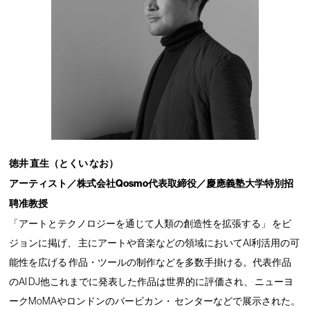
徳井 直生（とくい なお）
アーティスト／株式会社Qosmo代表取締役／慶應義塾大学特別招
聘准教授
「アートとテクノロジーを通じて人類の創造性を拡張する」 をビ
ジョンに掲げ、 主にアートや音楽などの領域においてAI利活用の可
能性を広げる 作品・ツールの制作などを多数手掛ける。代表作品
のAI DJ他これまでに発表した作品は世界的に評価され、 ニューヨ
ークMoMAやロンドンのバービカン・ センターなどで展示された。