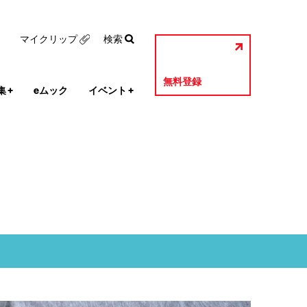
マイクリップ
検索
無料登録
集
+
eムック
イベント
+