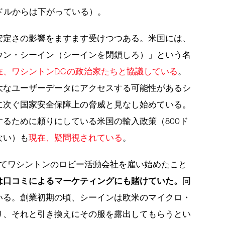
億ドルからは下がっている）。
安定さの影響をますます受けつつある。米国には、
ウン・シーイン（シーインを閉鎖しろ）」という名
在、ワシントンD.C.の政治家たちと協議している
。
大なユーザーデータにアクセスする可能性があるシ
に次ぐ国家安全保障上の脅威と見なし始めている。
るために頼りにしている米国の輸入政策（800ド
ない）も
現在、疑問視されている
。
めてワシントンのロビー活動会社を雇い始めたこと
は口コミによるマーケティングにも賭けていた。
同
いる。創業初期の頃、シーインは欧米のマイクロ・
り、それと引き換えにその服を露出してもらうとい