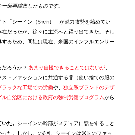
を一部再編集したものです。
ト「シーイン（Shein）」が魅力攻勢を始めてい
存在だったが、徐々に主流へと躍り出てきた。そし
処するため、同社は現在、米国のインフルエンサー
るだろうか？
あまり自慢できることではないが
、
ァストファッションに共通する罪（使い捨ての服の
ブラックな工場での労働
や、
独立系ブランドのデザ
グル自治区における政府の強制労働プログラム
から
。
ていた。
シーインの幹部がメディアに話をすること
かった。しかしこの6月、シーインは米国のファッ