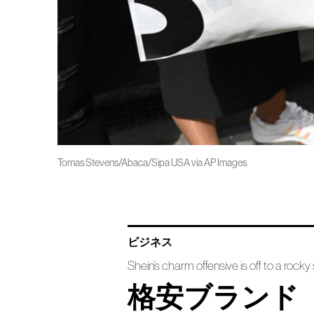
Tomas Stevens/Abaca/Sipa USA via AP Images
ビジネス
Shein’s charm offensive is off to a rocky 
格安ブランド