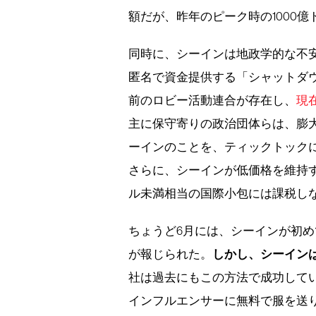
額だが、昨年のピーク時の1000
同時に、シーインは地政学的な不
匿名で資金提供する「シャットダ
前のロビー活動連合が存在し、
現
主に保守寄りの政治団体らは、膨
ーインのことを、ティックトック
さらに、シーインが低価格を維持す
ル未満相当の国際小包には課税し
ちょうど6月には、シーインが初
しかし、シーイン
が報じられた。
社は過去にもこの方法で成功して
インフルエンサーに無料で服を送