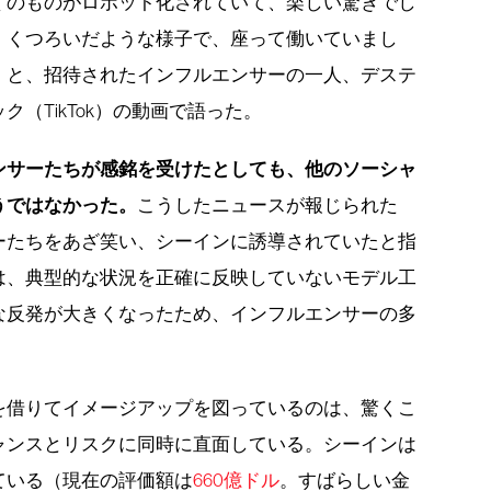
くのものがロボット化されていて、楽しい驚きでし
、くつろいだような様子で、座って働いていまし
」と、招待されたインフルエンサーの一人、デステ
（TikTok）の動画で語った。
ンサーたちが感銘を受けたとしても、他のソーシャ
うではなかった。
こうしたニュースが報じられた
ーたちをあざ笑い、シーインに誘導されていたと指
は、典型的な状況を正確に反映していないモデル工
な反発が大きくなったため、インフルエンサーの多
を借りてイメージアップを図っているのは、驚くこ
ャンスとリスクに同時に直面している。シーインは
ている（現在の評価額は
660億ドル
。すばらしい金