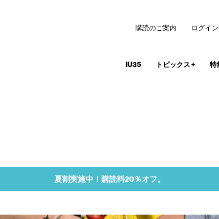
購読のご案内
ログイン
IU35
トピックス
+
特
夏割実施中！購読料20％オフ。