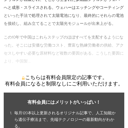
へと成形・スライスされる。ウェハーはエッチングやコーティング
といった手法で処理されて太陽電池になり、最終的にそれらの電池
を接続し、組み立てることで太陽光モジュールが出来上がる。
この10年で中国はこれらステップのほぼすべてを支配するようにな
った。そこには安価な労働コスト、豊富な熟練労働者の供給、アク
セスしやすい必要な原材料など複数の要因がある。こうした要因に
より、中国製 …
こちらは有料会員限定の記事です。
有料会員になると制限なしにご利用いただけます。
有料会員にはメリットがいっぱい！
毎月120本以上更新されるオリジナル記事で、人工知能か
ら遺伝子療法まで、先端テクノロジーの最新動向がわか
る。