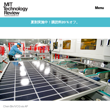
Menu
夏割実施中！購読料20％オフ。
Chen Bin/VCG via AP