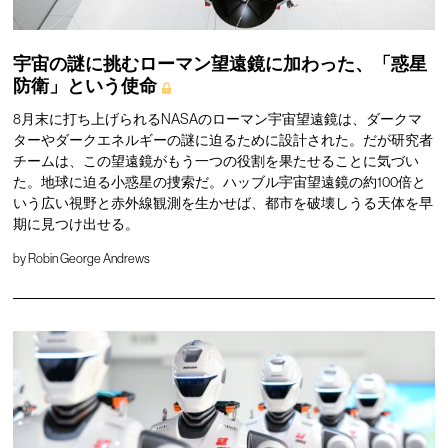
宇宙の謎に挑むローマン望遠鏡に加わった、「惑星
防衛」という使命
8月末に打ち上げられるNASAのローマン宇宙望遠鏡は、ダークマ
ターやダークエネルギーの謎に迫るために設計された。だが研究者
チームは、この望遠鏡がもう一つの役割を果たせることに気づい
た。地球に迫る小惑星の捜索だ。ハッブル宇宙望遠鏡の約100倍と
いう広い視野と赤外線観測を生かせば、都市を破壊しうる天体を早
期に見つけ出せる。
by
Robin George Andrews