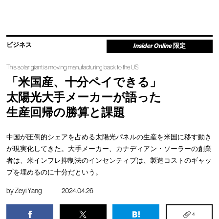
ビジネス
Insider Online
限定
This solar giant is moving manufacturing back to the US
「米国産、十分ペイできる」
太陽光大手メーカーが語った
生産回帰の勝算と課題
中国が圧倒的シェアを占める太陽光パネルの生産を米国に移す動き
が現実化してきた。大手メーカー、カナディアン・ソーラーの創業
者は、米インフレ抑制法のインセンティブは、製造コストのギャッ
プを埋めるのに十分だという。
by
Zeyi Yang
2024.04.26
4