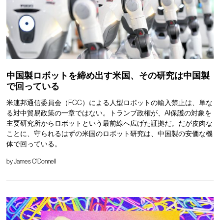
中国製ロボットを締め出す米国、その研究は中国製
で回っている
米連邦通信委員会（FCC）による人型ロボットの輸入禁止は、単な
る対中貿易政策の一章ではない。トランプ政権が、AI保護の対象を
主要研究所からロボットという最前線へ広げた証拠だ。だが皮肉な
ことに、守られるはずの米国のロボット研究は、中国製の安価な機
体で回っている。
by
James O'Donnell