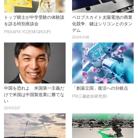
トップ棋士が中学受験の体験談
ペロブスカイト太陽電池の商業
を語る特別座談会
化競争、鍵はシリコンとのタン
デム
PR(SAPIX YOZEMI GROUP)
2024.01.18
中国を恐れよ 米国第一主義だ
「創薬立国」復活への分岐点
けで米国は中国製造業に勝てな
PR(三菱総合研究所)
い
2017.03.17