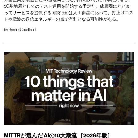
5G基地局としてのテスト運用を開始する予定だ。成層圏にとどま
ってサービスを提供する同飛行船は人工衛星に比べて、打上げコス
トや電波の送信エネルギーの点で有利となる可能性がある。
by
Rachel Courtland
MITTRが選んだ
AIの10大潮流
［2026年版］