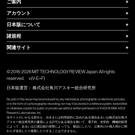
ご案内
+
アカウント
+
日本版について
+
諸規程
+
関連サイト
+
© 2016-2026 MIT TECHNOLOGY REVIEW Japan. All rights
reserved.
v.(V-E+F)
日本版運営：
株式会社角川アスキー総合研究所
No part of this issue may be produced by any mechanical, photographic or electronic process,
or in the form of a phonographic recording, nor may it be stored in a retrieval system, transmitted
or otherwise copied for public or private use without written permission of KADOKAWA ASCII
Research Laboratories, Inc.
当サイトのいかなる部分も、法令または利用規約に定めのある場合あるいは株式会社角川
アスキー総合研究所の書面による許可がある場合を除いて、電子的、光学的、機械的処理
によって、あるいは口述記録の形態によっても、製品にしたり、公衆向けか個人用かに関
わらず送信したり複製したりすることはできません。