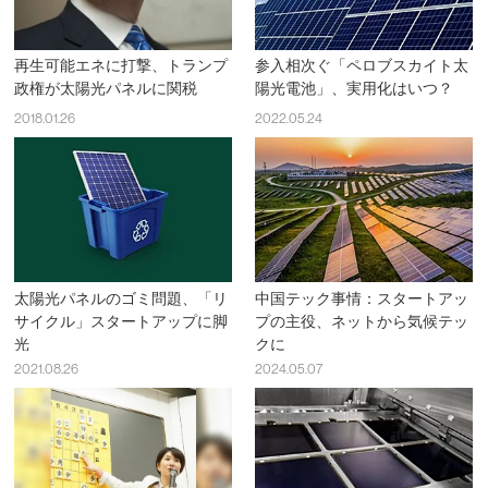
再生可能エネに打撃、トランプ
参入相次ぐ「ペロブスカイト太
政権が太陽光パネルに関税
陽光電池」、実用化はいつ？
2018.01.26
2022.05.24
太陽光パネルのゴミ問題、「リ
中国テック事情：スタートアッ
サイクル」スタートアップに脚
プの主役、ネットから気候テッ
光
クに
2021.08.26
2024.05.07