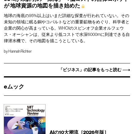
が
地球資源の地図を描き始めた
地球の海底の95%以上はいまだ詳細な探査が行われていない。その
未知の領域に眠る銅やコバルトなどの重要鉱物をめぐり、科学者と
企業の関心が高まっている。WHOIのスピンオフ企業オルフェウ
ス・オーシャンは、従来より低コストで水深6000mに到達できる自
律潜水機で、その地図を描こうとしている。
by
Hannah Richter
「ビジネス」の記事をもっと読む
eムック
AIの10大潮流［2026年版］