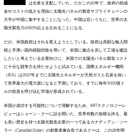
は生産を支配していた。だがこの20年で、政府の助成
金やコストの低さを理由に太陽光パネルの製造サプライチェーンの
大半が中国に集中することになった。中国は近いうちに、世界の太
陽光製造力の80%以上を占めることになる。
だが、米国政府はそれを変えようとしている。政府は高額な輸入関
税と手厚い国内税額控除を用いて、米国に拠点を戻して工場を建設
したいと考えている企業向けに、米国での太陽光パネル製造コスト
に十分な競争力を持たせようと試みている。国際エネルギー機関
（IEA）は2027年までに太陽光エネルギーが天然ガスと石炭を抜い
て世界最大の電力源になると予測しており、すでに毎年3000億ド
ルの投資を呼び込む市場が形成されている。
米国が成功する可能性について理解するため、MITテクノロジーレ
ビューはショーン・クーに話を聞いた。世界有数の規模を誇る、最
も長い歴史を持つ太陽光製造企業の一つであるカナディアン・ソー
ラー（Canadian Solar）の創業者兼会長であるクーは、この28年間