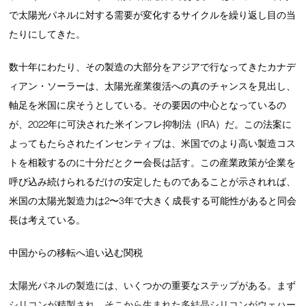
で太陽光パネルに対する需要が変化するサイクルを繰り返し目の当
たりにしてきた。
数十年にわたり、その製造の大部分をアジアで行なってきたカナデ
ィアン・ソーラーは、太陽光産業復活への真のチャンスを見出し、
軸足を米国に戻そうとしている。その要因の中心となっているの
が、2022年に可決された米インフレ抑制法（IRA）だ。この法案に
よってもたらされたインセンティブは、米国でのより高い製造コス
トを相殺するのに十分だとクー会長は話す。この産業政策が企業を
呼び込み続けられるだけの安定したものであることが示されれば、
米国の太陽光製造力は2〜3年で大きく成長する可能性があると同会
長は考えている。
中国からの移転へ追い込む関税
太陽光パネルの製造には、いくつかの重要なステップがある。まず
シリコンが精製され、そこから生まれた多結晶シリコンがウェハー