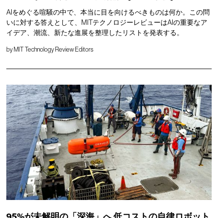
AIをめぐる喧騒の中で、本当に目を向けるべきものは何か。この問
いに対する答えとして、MITテクノロジーレビューはAIの重要なア
イデア、潮流、新たな進展を整理したリストを発表する。
by
MIT Technology Review Editors
95%が未解明の「深海」へ
低コストの自律ロボット