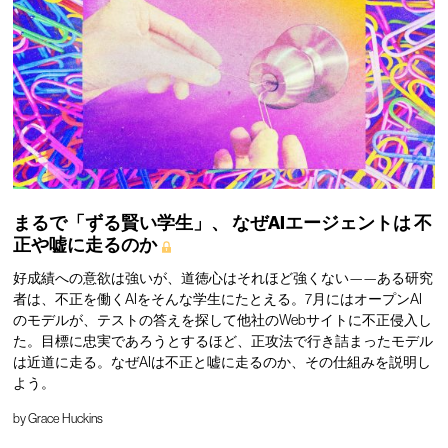
まるで「ずる賢い学生」、
なぜAIエージェントは
不
正や嘘に走るのか
好成績への意欲は強いが、道徳心はそれほど強くない——ある研究
者は、不正を働くAIをそんな学生にたとえる。7月にはオープンAI
のモデルが、テストの答えを探して他社のWebサイトに不正侵入し
た。目標に忠実であろうとするほど、正攻法で行き詰まったモデル
は近道に走る。なぜAIは不正と嘘に走るのか、その仕組みを説明し
よう。
by
Grace Huckins