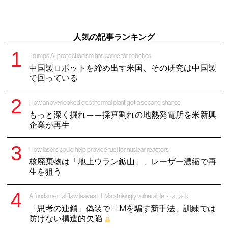
人気の記事ランキング
Trump’s AI protectionism has come for robotics
中国製ロボットを締め出す米国、その研究は中国製
で回っている
How an overlooked geothermal plant got a second chance
もっと深く掘れ——採算割れの地熱発電所を米新興
企業が再生
How lasers could help provide fuel for nuclear reactors
核廃棄物は「地上ウラン鉱山」、レーザー濃縮で再
生を狙う
A fundamental flaw leaves LLMs strikingly vulnerable to attack
「思考の連鎖」偽装でLLMを騙す新手法、訓練では
防げない構造的欠陥