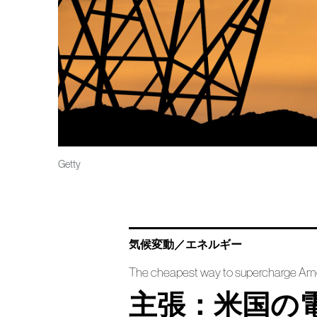
Getty
気候変動／エネルギー
The cheapest way to supercharge Amer
主張：米国の