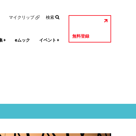
マイクリップ
検索
無料登録
集
+
eムック
イベント
+