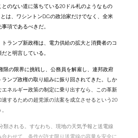
とのない道に落ちている20ドル札のようなもの
とは、ワシントンD.C.の政治家だけでなく、全米
先事項であるべきだ。
。トランプ新政権は、電力供給の拡大と消費者のコ
項だと明言している。
の権限の限界に挑戦し、公務員を解雇し、連邦政府
トランプ政権の取り組みに振り回されてきた。しか
なエネルギー政策の制定に乗り出すなら、この革新
速するための超党派の法案を成立させるという20
う。
に分類される。すなわち、現地の天気予報と送電線
み合わせて、条件が許す限り送電線の容量を安全に