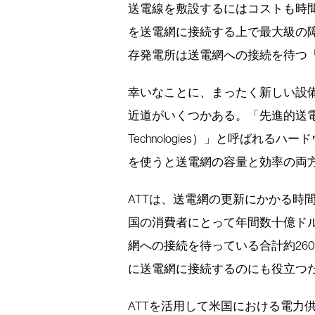
送電線を敷設するにはコストも時
を送電網に接続する上で最大級の
存発電所は送電網への接続を待つ
幸いなことに、まったく新しい設
近道がいくつかある。「先進的送電技術（AT
Technologies）」と呼ばれ
を使うと送電網の容量と効率の両
ATTは、送電網の更新にかかる時
国の消費者にとって年間数十億ド
網への接続を待っている合計約26
に送電網に接続するのにも役立つ
ATTを活用して米国における電力