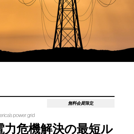
無料会員
限定
ica’s power grid
電力危機解決の最短ル