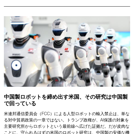
中国製ロボットを締め出す米国、その研究は中国製
で回っている
米連邦通信委員会（FCC）による人型ロボットの輸入禁止は、単な
る対中貿易政策の一章ではない。トランプ政権が、AI保護の対象を
主要研究所からロボットという最前線へ広げた証拠だ。だが皮肉な
ことに、守られるはずの米国のロボット研究は、中国製の安価な機