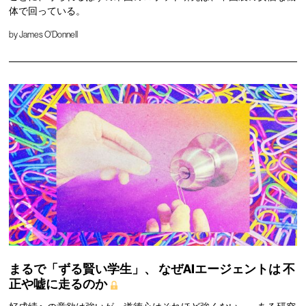
体で回っている。
by
James O'Donnell
まるで「ずる賢い学生」、
なぜAIエージェントは
不
正や嘘に走るのか