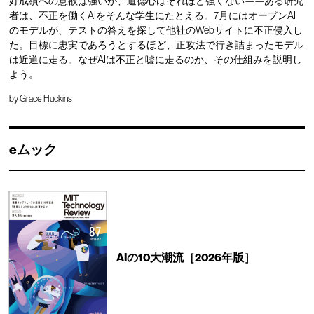
好成績への意欲は強いが、道徳心はそれほど強くない——ある研究
者は、不正を働くAIをそんな学生にたとえる。7月にはオープンAI
のモデルが、テストの答えを探して他社のWebサイトに不正侵入し
た。目標に忠実であろうとするほど、正攻法で行き詰まったモデル
は近道に走る。なぜAIは不正と嘘に走るのか、その仕組みを説明し
よう。
by
Grace Huckins
eムック
AIの10大潮流［2026年版］