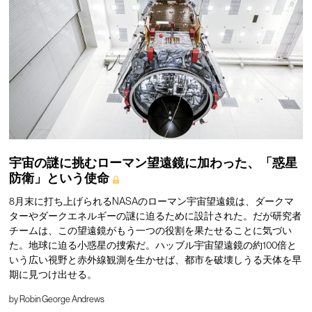
宇宙の謎に挑むローマン望遠鏡に加わった、「惑星
防衛」という使命
8月末に打ち上げられるNASAのローマン宇宙望遠鏡は、ダークマ
ターやダークエネルギーの謎に迫るために設計された。だが研究者
チームは、この望遠鏡がもう一つの役割を果たせることに気づい
た。地球に迫る小惑星の捜索だ。ハッブル宇宙望遠鏡の約100倍と
いう広い視野と赤外線観測を生かせば、都市を破壊しうる天体を早
期に見つけ出せる。
by
Robin George Andrews