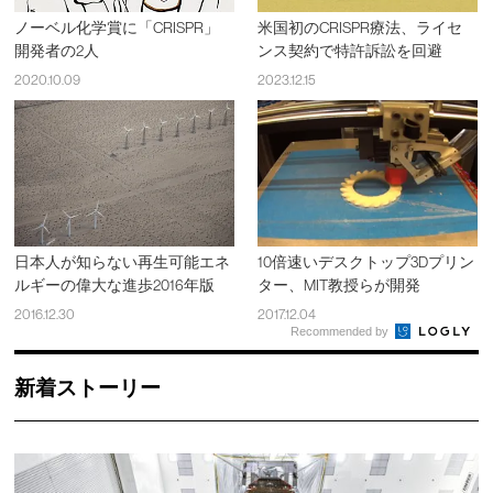
ノーベル化学賞に「CRISPR」
米国初のCRISPR療法、ライセ
開発者の2人
ンス契約で特許訴訟を回避
2020.10.09
2023.12.15
日本人が知らない再生可能エネ
10倍速いデスクトップ3Dプリン
ルギーの偉大な進歩2016年版
ター、MIT教授らが開発
2016.12.30
2017.12.04
Recommended by
新着ストーリー