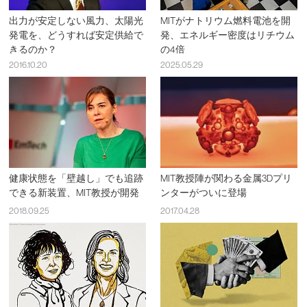
出力が安定しない風力、太陽光
MITがナトリウム燃料電池を開
発電を、どうすれば安定供給で
発、エネルギー密度はリチウム
きるのか？
の4倍
2016.10.20
2025.05.29
健康状態を「壁越し」でも追跡
MIT教授陣が関わる金属3Dプリ
できる新装置、MIT教授が開発
ンターがついに登場
2018.09.25
2017.04.28