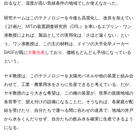
出るなど、湿度が高い気候条件の地域でしか使えなかった。
研究チームはこのテクノロジーを今後も高度化し、改良を加えてい
く計画だ。MITの装置調査研究所（DRL）を率いるエブリン・ワン
准教授によれば、製品としての実用化は「さほど遠くない」とい
う。ワン准教授は、この主の材料は、ドイツの大手化学メーカー
BASFが既に
大量生産
しており、価格もどんどん手頃になっている
という。
ヤギ教授は、このテクノロジーを太陽光パネルや他の装置と組み合
わせて、工業・農業用水をさらに生産できると考えている。だが、
ヤギ教授のより大きな希望は、この種の装置が、世界の貧困地域の
各世帯で、据え付けの設備になることだ。そうなれば、各家庭が配
給を受けたり、自分たちで運べる間に合わせの道具で、地域の井戸
から水をくんだりせず、自分たちの飲み水を確実に生産できるよう
になる。