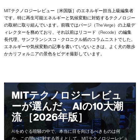
MITテクノロジーレビュー［米国版］のエネルギー担当上級編集者
です。特に再生可能エネルギーと気候変動に対処するテクノロジー
の取材に取り組んでいます。前職ではバージ（The Verge）の上級デ
ィレクターを務めており、それ以前はリコード（Recode）の編集
長代理、サンフランシスコ・クロニクル紙のコラムニストでした。
エネルギーや気候変動の記事を書いていないときは、よく犬の散歩
かカリフォルニアの景色をビデオ撮影しています。
MITテクノロジーレビュ
ーが選んだ、AIの10大潮
流 ［2026年版］
AIをめぐる喧騒の中で、本当に目を向けるべきものは何
か。この問いに対する答えとして、MITテクノロジーレビュ