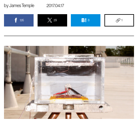
by
James Temple
2017.04.17
126
29
8
1