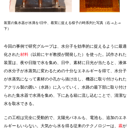
装置の集水器が水滴を1日中、着実に捉える様子の時系列た写真（右→上→
下）
今回の事例で研究グループは、水分子を効率的に捉えるように最適
化された
材料
（以前にヤギ教授が開発した）を使った。試作された
装置は、夜や日陰で水を集め、日中、素材に日光が当たると、液体
の水分子が水蒸気に変わるための十分なエネルギーを得て、水分子
が水蒸気になって素材の小孔から抜け出し、機器に取り付けられた
アクリル製の囲い（水路）に入っていく。水路の最下部に取り付け
られた集水器で水滴を集め、下にある箱に流し込むことで、清潔な
水を取水できる。
この工程は完全に受動的で、太陽光パネルも、電池も、追加のエネ
ルギーもいらない。大気から水を得る従来のテクノロジーは、
霧
が