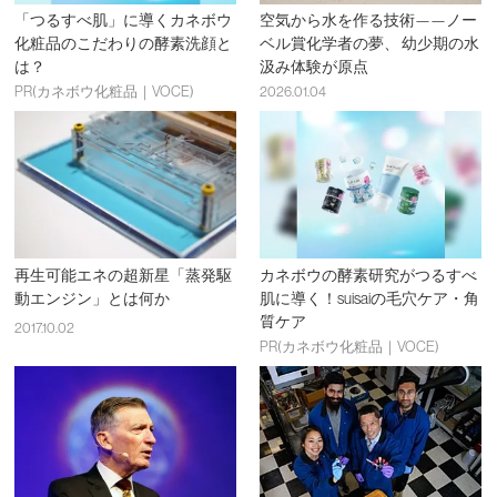
「つるすべ肌」に導くカネボウ
空気から水を作る技術——ノー
化粧品のこだわりの酵素洗顔と
ベル賞化学者の夢、 幼少期の水
は？
汲み体験が原点
PR(カネボウ化粧品｜VOCE)
2026.01.04
再生可能エネの超新星「蒸発駆
カネボウの酵素研究がつるすべ
動エンジン」とは何か
肌に導く！suisaiの毛穴ケア・角
質ケア
2017.10.02
PR(カネボウ化粧品｜VOCE)