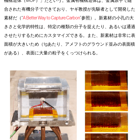
機構造体（MOF）」だという。金属有機構造体は、金属原子で縫
合された有機分子でできており、ヤギ教授が先駆者として開発した
素材だ（“
A Better Way to Capture Carbon
”参照）。新素材の小孔の大
きさと化学的特性は、特定の種類の分子を捉えたり、あるいは通過
させたりするためにカスタマイズできる。また、新素材は非常に表
面積が大きいため（1gあたり、アメフトのグラウンド並みの表面積
がある）、表面に大量の粒子をくっつけられる。