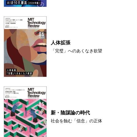
人体拡張
「完璧」へのあくなき欲望
新・陰謀論の時代
社会を蝕む「信念」の正体