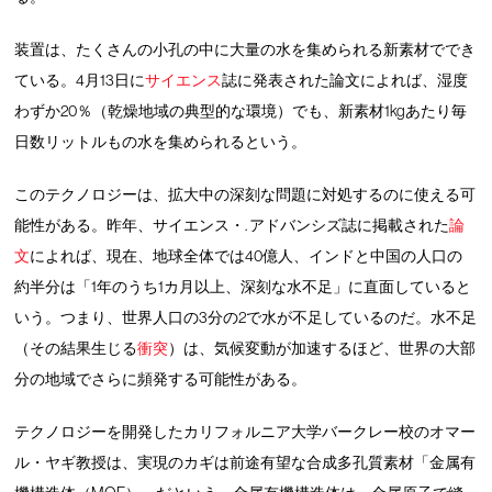
装置は、たくさんの小孔の中に大量の水を集められる新素材ででき
ている。4月13日に
サイエンス
誌に発表された論文によれば、湿度
わずか20％（乾燥地域の典型的な環境）でも、新素材1kgあたり毎
日数リットルもの水を集められるという。
このテクノロジーは、拡大中の深刻な問題に対処するのに使える可
能性がある。昨年、サイエンス・. アドバンシズ誌に掲載された
論
文
によれば、現在、地球全体では40億人、インドと中国の人口の
約半分は「1年のうち1カ月以上、深刻な水不足」に直面していると
いう。つまり、世界人口の3分の2で水が不足しているのだ。水不足
（その結果生じる
衝突
）は、気候変動が加速するほど、世界の大部
分の地域でさらに頻発する可能性がある。
テクノロジーを開発したカリフォルニア大学バークレー校のオマー
ル・ヤギ教授は、実現のカギは前途有望な合成多孔質素材「金属有