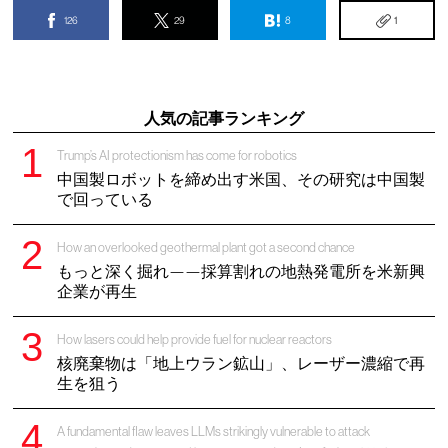
126
29
8
1
人気の記事ランキング
Trump’s AI protectionism has come for robotics
中国製ロボットを締め出す米国、その研究は中国製
で回っている
How an overlooked geothermal plant got a second chance
もっと深く掘れ——採算割れの地熱発電所を米新興
企業が再生
How lasers could help provide fuel for nuclear reactors
核廃棄物は「地上ウラン鉱山」、レーザー濃縮で再
生を狙う
A fundamental flaw leaves LLMs strikingly vulnerable to attack