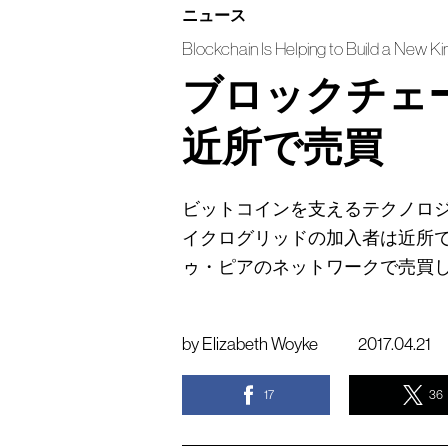
ニュース
Blockchain Is Helping to Build a New Ki
ブロックチェ
近所で売買
ビットコインを支えるテクノロ
イクログリッドの加入者は近所
ゥ・ピアのネットワークで売買
by
Elizabeth Woyke
2017.04.21
17
36