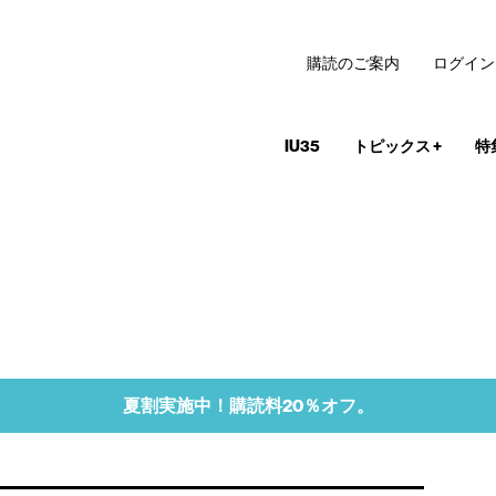
購読のご案内
ログイン
IU35
トピックス
+
特
夏割実施中！購読料20％オフ。