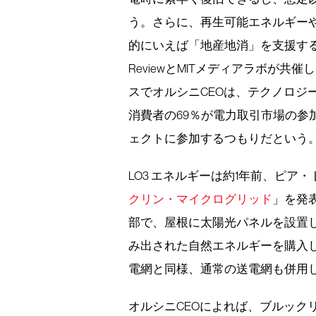
う。さらに、再生可能エネルギー
的にいえば「地産地消」を支援する世論
ReviewとMITメディアラボが共催
スでオルシニCEOは、テクノロジ
消費者の69％が電力取引市場の参
ェクトに参加するつもりだという
LO3 エネルギーは約1年前、ピ
クリン・マイクログリッド
」を発
部で、屋根に太陽光パネルを設置
み出された自然エネルギーを購入
電網と同様、通常の送電網も併用
オルシニCEOによれば、ブルック