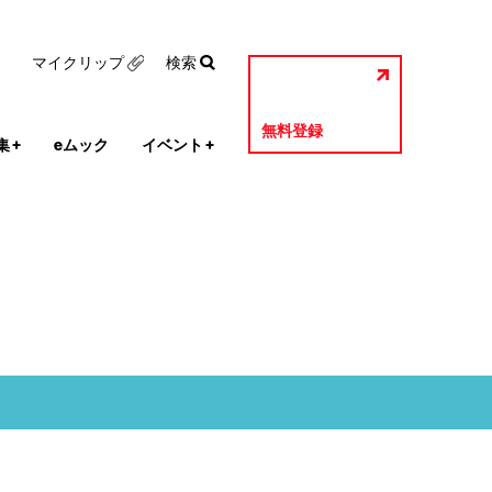
マイクリップ
検索
無料登録
集
+
eムック
イベント
+