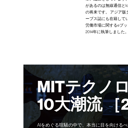
があるのは無線通信とI
の将来です。 アジア
ーブス誌にも在籍して
労働市場に関するeブッ
2014年に執筆しました
MITテクノ
10大潮流 ［
AIをめぐる喧騒の中で、本当に目を向けるべ