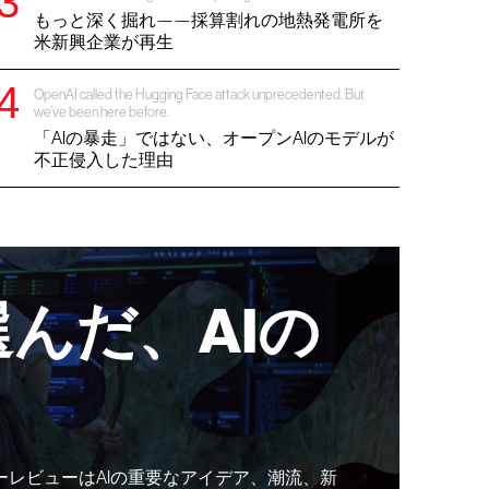
もっと深く掘れ——採算割れの地熱発電所を
米新興企業が再生
OpenAI called the Hugging Face attack unprecedented. But
we’ve been here before.
「AIの暴走」ではない、オープンAIのモデルが
不正侵入した理由
んだ、AIの
ーレビューはAIの重要なアイデア、潮流、新