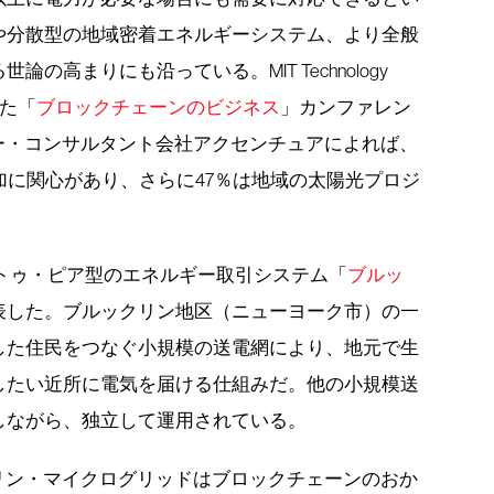
や分散型の地域密着エネルギーシステム、より全般
の高まりにも沿っている。MIT Technology
した「
ブロックチェーンのビジネス
」カンファレン
ー・コンサルタント会社アクセンチュアによれば、
加に関心があり、さらに47％は地域の太陽光プロジ
。
ア・トゥ・ピア型のエネルギー取引システム「
ブルッ
表した。ブルックリン地区（ニューヨーク市）の一
した住民をつなぐ小規模の送電網により、地元で生
したい近所に電気を届ける仕組みだ。他の小規模送
しながら、独立して運用されている。
リン・マイクログリッドはブロックチェーンのおか