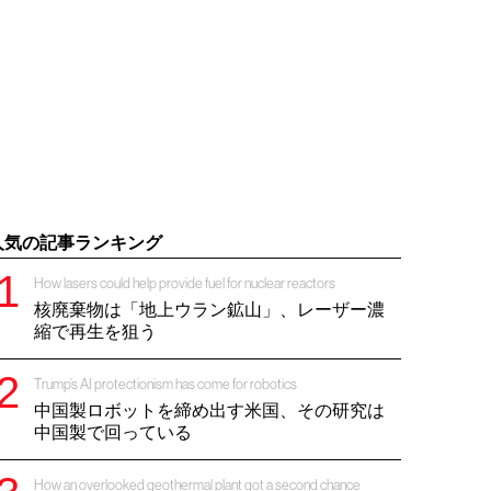
人気の記事ランキング
How lasers could help provide fuel for nuclear reactors
核廃棄物は「地上ウラン鉱山」、レーザー濃
縮で再生を狙う
Trump’s AI protectionism has come for robotics
中国製ロボットを締め出す米国、その研究は
中国製で回っている
How an overlooked geothermal plant got a second chance