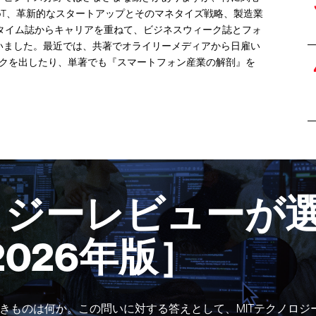
oT、革新的なスタートアップとそのマネタイズ戦略、製造業
版タイム誌からキャリアを重ねて、ビジネスウィーク誌とフォ
いました。最近では、共著でオライリーメディアから日雇い
ク
を出したり、単著でも
『スマートフォン産業の解剖』
を
。
ロジーレビューが選
2026年版］
きものは何か。この問いに対する答えとして、MITテクノロジ