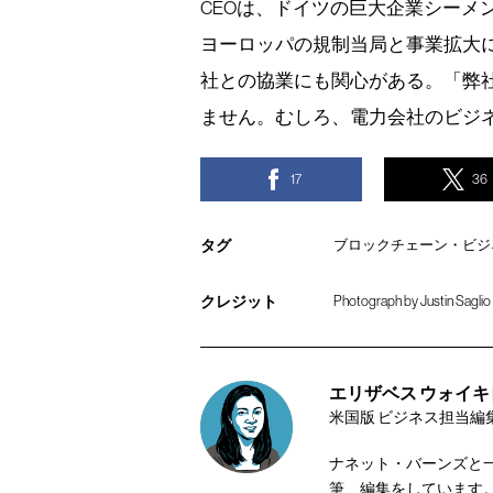
CEOは、ドイツの巨大企業シーメン
ヨーロッパの規制当局と事業拡大に
社との協業にも関心がある。「弊
ません。むしろ、電力会社のビジ
17
36
タグ
ブロックチェーン・ビジネ
クレジット
Photograph by Justin Saglio
エリザベス ウォイキ [Eli
米国版 ビジネス担当編
ナネット・バーンズと一緒にM
筆、編集をしています