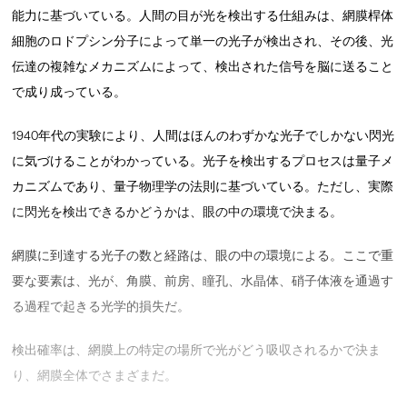
能力に基づいている。人間の目が光を検出する仕組みは、網膜桿体
細胞のロドプシン分子によって単一の光子が検出され、その後、光
伝達の複雑なメカニズムによって、検出された信号を脳に送ること
で成り成っている。
1940年代の実験により、人間はほんのわずかな光子でしかない閃光
に気づけることがわかっている。光子を検出するプロセスは量子メ
カニズムであり、量子物理学の法則に基づいている。ただし、実際
に閃光を検出できるかどうかは、眼の中の環境で決まる。
網膜に到達する光子の数と経路は、眼の中の環境による。ここで重
要な要素は、光が、角膜、前房、瞳孔、水晶体、硝子体液を通過す
る過程で起きる光学的損失だ。
検出確率は、網膜上の特定の場所で光がどう吸収されるかで決ま
り、網膜全体でさまざまだ。