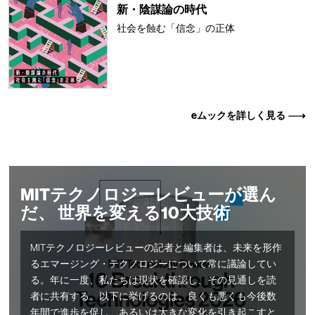
新・陰謀論の時代
社会を蝕む「信念」の正体
eムックを詳しく見る
MITテクノロジーレビューが選ん
だ、 世界を変える10大技術
MITテクノロジーレビューの記者と編集者は、未来を形作
るエマージング・テクノロジーについて常に議論してい
る。年に一度、私たちは現状を確認し、その見通しを読
者に共有する。以下に挙げるのは、良くも悪くも今後数
年間で進歩を促し、あるいは大きな変化を引き起こすと