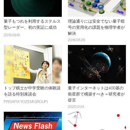
量子もつれを利用するステルス
理論通りには安全でない量子暗
型レーダー、初の実証に成功
号の実用化の課題を物理学者が
解決
2019.09.19
2016.06.29
トップ棋士が中学受験の体験談
量子インターネットは400基の
を語る特別座談会
衛星群で構築すべき＝研究者が
提言
PR(SAPIX YOZEMI GROUP)
2020.01.14