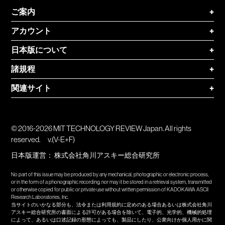
ご案内
+
アカウント
+
日本版について
+
諸規程
+
関連サイト
+
© 2016-2026 MIT TECHNOLOGY REVIEW Japan. All rights
reserved.
v.(V-E+F)
日本版運営：
株式会社角川アスキー総合研究所
No part of this issue may be produced by any mechanical, photographic or electronic process,
or in the form of a phonographic recording, nor may it be stored in a retrieval system, transmitted
or otherwise copied for public or private use without written permission of KADOKAWA ASCII
Research Laboratories, Inc.
当サイトのいかなる部分も、法令または利用規約に定めのある場合あるいは株式会社角川
アスキー総合研究所の書面による許可がある場合を除いて、電子的、光学的、機械的処理
によって、あるいは口述記録の形態によっても、製品にしたり、公衆向けか個人用かに関