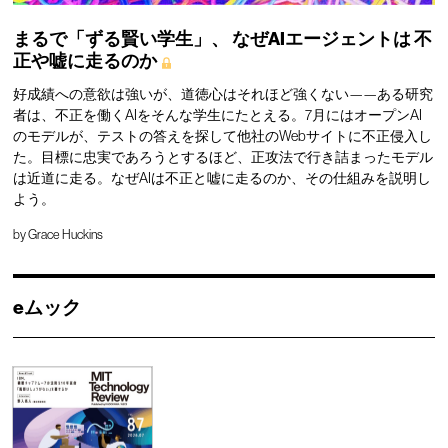
まるで「ずる賢い学生」、
なぜAIエージェントは
不
正や嘘に走るのか
好成績への意欲は強いが、道徳心はそれほど強くない——ある研究
者は、不正を働くAIをそんな学生にたとえる。7月にはオープンAI
のモデルが、テストの答えを探して他社のWebサイトに不正侵入し
た。目標に忠実であろうとするほど、正攻法で行き詰まったモデル
は近道に走る。なぜAIは不正と嘘に走るのか、その仕組みを説明し
よう。
by
Grace Huckins
eムック