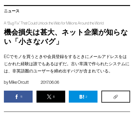
ニュース
A “Bug Fix” That Could Unlock the Web for Millions Around the World
機会損失は甚大、ネット企業が知らな
い「小さなバグ」
ECでモノを買うときや会員登録をするときにメールアドレスをは
じかれた経験は誰でもあるはずだ。古い常識で作られたシステムに
は、非英語圏のユーザーを締め出すバグが含まれている。
by
Mike Orcutt
2017.06.06
11
8
2