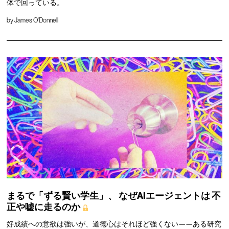
体で回っている。
by
James O'Donnell
まるで「ずる賢い学生」、
なぜAIエージェントは
不
正や嘘に走るのか
好成績への意欲は強いが、道徳心はそれほど強くない——ある研究