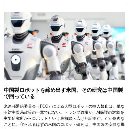
中国製ロボットを締め出す米国、その研究は中国製
で回っている
米連邦通信委員会（FCC）による人型ロボットの輸入禁止は、単な
る対中貿易政策の一章ではない。トランプ政権が、AI保護の対象を
主要研究所からロボットという最前線へ広げた証拠だ。だが皮肉な
ことに、守られるはずの米国のロボット研究は、中国製の安価な機