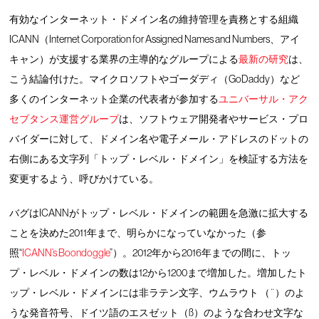
有効なインターネット・ドメイン名の維持管理を責務とする組織
ICANN（Internet Corporation for Assigned Names and Numbers、アイ
キャン）が支援する業界の主導的なグループによる
最新の研究
は、
こう結論付けた。マイクロソフトやゴーダディ（GoDaddy）など
多くのインターネット企業の代表者が参加する
ユニバーサル・アク
セプタンス運営グループ
は、ソフトウェア開発者やサービス・プロ
バイダーに対して、ドメイン名や電子メール・アドレスのドットの
右側にある文字列「トップ・レベル・ドメイン」を検証する方法を
変更するよう、呼びかけている。
バグはICANNがトップ・レベル・ドメインの範囲を急激に拡大する
ことを決めた2011年まで、明らかになっていなかった（参
照“
ICANN’s Boondoggle
”）。2012年から2016年までの間に、トッ
プ・レベル・ドメインの数は12から1200まで増加した。増加したト
ップ・レベル・ドメインには非ラテン文字、ウムラウト （¨）のよ
うな発音符号、ドイツ語のエスゼット（ß）のような合わせ文字な