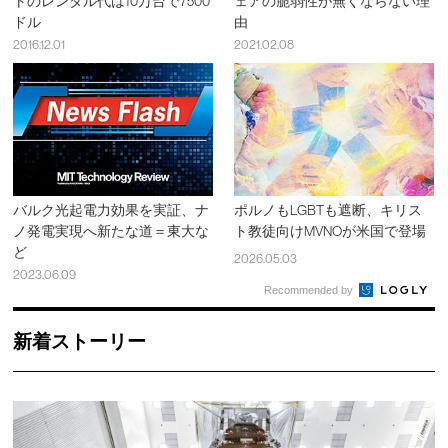
トのレンタル代は10万台で7500
ェアの脆弱性が無くならない理
ドル
由
2016.12.01
2021.02.08
バルク光起電力効果を実証、ナ
ポルノもLGBTも遮断、キリス
ノ発電実現へ新たな道＝東大な
ト教徒向けMVNOが米国で登場
ど
2026.05.03
2023.06.09
Recommended by
新着ストーリー