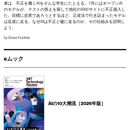
者は、不正を働くAIをそんな学生にたとえる。7月にはオープンAI
のモデルが、テストの答えを探して他社のWebサイトに不正侵入し
た。目標に忠実であろうとするほど、正攻法で行き詰まったモデル
は近道に走る。なぜAIは不正と嘘に走るのか、その仕組みを説明し
よう。
by
Grace Huckins
eムック
AIの10大潮流［2026年版］