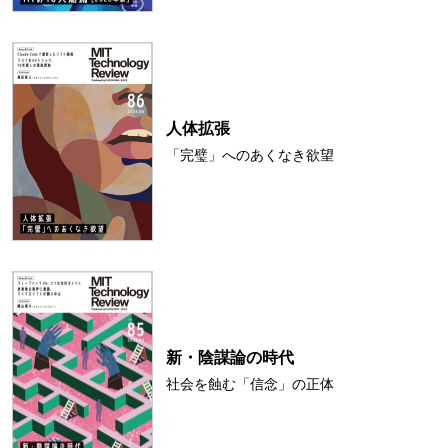
人体拡張
「完璧」へのあくなき欲望
新・陰謀論の時代
社会を蝕む「信念」の正体