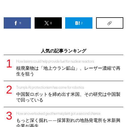
11
8
2
人気の記事ランキング
How lasers could help provide fuel for nuclear reactors
核廃棄物は「地上ウラン鉱山」、レーザー濃縮で再
生を狙う
Trump’s AI protectionism has come for robotics
中国製ロボットを締め出す米国、その研究は中国製
で回っている
How an overlooked geothermal plant got a second chance
もっと深く掘れ——採算割れの地熱発電所を米新興
企業が再生