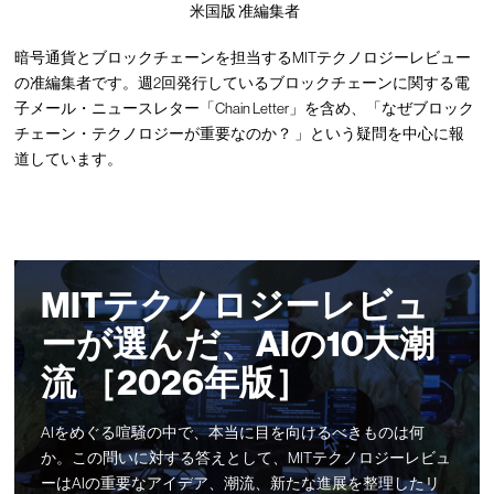
米国版 准編集者
暗号通貨とブロックチェーンを担当するMITテクノロジーレビュー
の准編集者です。週2回発行しているブロックチェーンに関する電
子メール・ニュースレター「Chain Letter」を含め、「なぜブロック
チェーン・テクノロジーが重要なのか？ 」という疑問を中心に報
道しています。
MITテクノロジーレビュ
ーが選んだ、AIの10大潮
流 ［2026年版］
AIをめぐる喧騒の中で、本当に目を向けるべきものは何
か。この問いに対する答えとして、MITテクノロジーレビュ
ーはAIの重要なアイデア、潮流、新たな進展を整理したリ