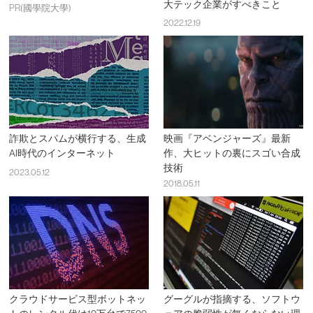
大テック企業がすべきこと
PR(國學院大學)
2022.12.19
詐欺とスパムが横行する、生成
映画『アベンジャーズ』最新
AI時代のインターネット
作、大ヒットの裏にスゴい合成
技術
2023.05.12
2018.05.11
クラウドサービス型ボットネッ
グーグルが指摘する、ソフトウ