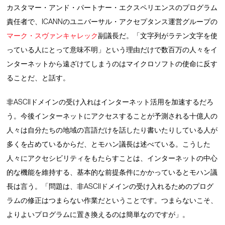
カスタマー・アンド・パートナー・エクスペリエンスのプログラム
責任者で、ICANNのユニバーサル・アクセプタンス運営グループの
マーク・スヴァンキャレック
副議長だ。「文字列がラテン文字を使
っている人にとって意味不明」という理由だけで数百万の人々をイ
ンターネットから遠ざけてしまうのはマイクロソフトの使命に反す
ることだ、と話す。
非ASCIIドメインの受け入れはインターネット活用を加速するだろ
う。今後インターネットにアクセスすることが予測される十億人の
人々は自分たちの地域の言語だけを話したり書いたりしている人が
多くを占めているからだ、とモハン議長は述べている。こうした
人々にアクセシビリティをもたらすことは、インターネットの中心
的な機能を維持する、基本的な前提条件にかかっているとモハン議
長は言う。「問題は、非ASCIIドメインの受け入れるためのプログ
ラムの修正はつまらない作業だということです。つまらないこそ、
よりよいプログラムに置き換えるのは簡単なのですが」。