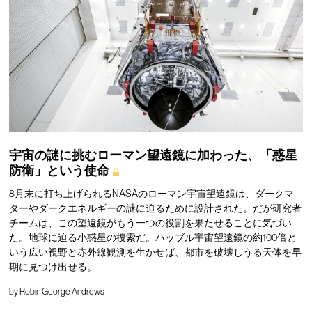
宇宙の謎に挑むローマン望遠鏡に加わった、「惑星
防衛」という使命
8月末に打ち上げられるNASAのローマン宇宙望遠鏡は、ダークマ
ターやダークエネルギーの謎に迫るために設計された。だが研究者
チームは、この望遠鏡がもう一つの役割を果たせることに気づい
た。地球に迫る小惑星の捜索だ。ハッブル宇宙望遠鏡の約100倍と
いう広い視野と赤外線観測を生かせば、都市を破壊しうる天体を早
期に見つけ出せる。
by
Robin George Andrews