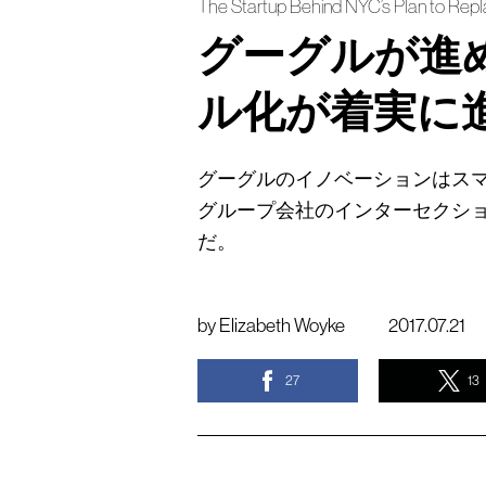
The Startup Behind NYC’s Plan to Rep
グーグルが進
ル化が着実に
グーグルのイノベーションはス
グループ会社のインターセクシ
だ。
by
Elizabeth Woyke
2017.07.21
27
13