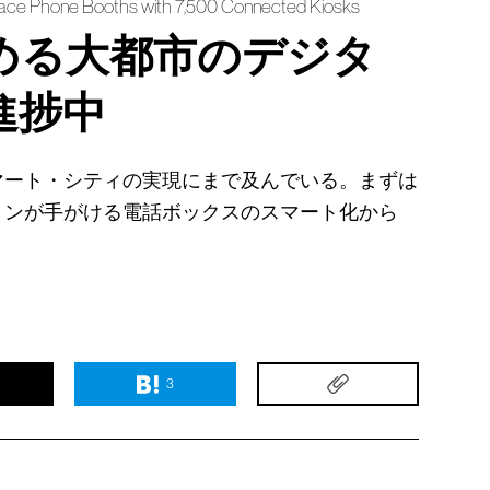
lace Phone Booths with 7,500 Connected Kiosks
める大都市のデジタ
進捗中
マート・シティの実現にまで及んでいる。まずは
ョンが手がける電話ボックスのスマート化から
3