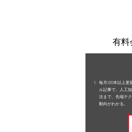
有料
毎月120本以上
ル記事で、人工知
法まで、先端テク
動向がわかる。