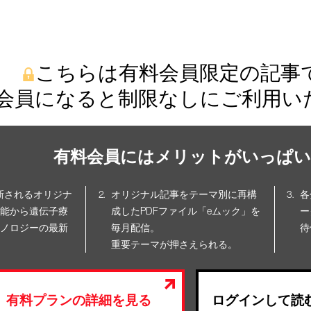
こちらは有料会員限定の記事
会員になると制限なしにご利用い
有料会員にはメリットがいっぱい
更新されるオリジナ
オリジナル記事をテーマ別に再構
各
能から遺伝子療
成したPDFファイル「eムック」を
ー
ノロジーの最新
毎月配信。
待
重要テーマが押さえられる。
有料プランの詳細を見る
ログインして読