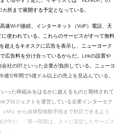
カ所まで増やす予定だ。イギリスでは「InLinkUK」の
00カ所まで展開する予定となっている。
高速Wi-Fi接続、インターネット（VoIP）電話、天
どに使われている。これらのサービスがすべて無料
ルを超えるキオスクに広告を表示し、ニューヨーク
とで広告料を分け合っているからだ。Linkの設置や
会社のBTといった企業が負担している。ニューヨ
から今後12年間で5億ドル以上の売上を見込んでいる。
ワークといった枠組みをはるかに超えるものと期待されて
inkプロジェクトを運営している企業インターセク
拡張現実（AR）から自律型移動手段まで対応できるよう
検討中だ。「第一段階は、人々に安定したサービス
、 …