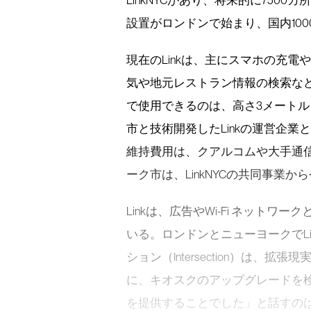
LinkNYCがあり、将来的に7500
設置がロンドンで始まり、国内10
現在のLinkは、主にスマホの充電や
気や地元レストラン情報の検索な
で使用できるのは、高さ3メート
市と技術開発したLinkの運営企業
維持費用は、クアルコムや大手通信
ーク市は、LinkNYCの共同事業
Linkは、広告やWi-Fi ネット
いる。ロンドンとニューヨークでL
ション（Intersection）は、
に、キオスクのアップグレードを
を提供することでした」と話すのは