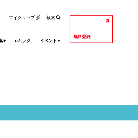
マイクリップ
検索
無料登録
集
+
eムック
イベント
+