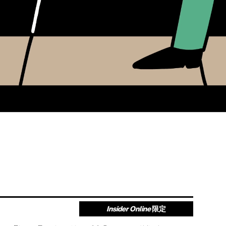
Insider Online
限定