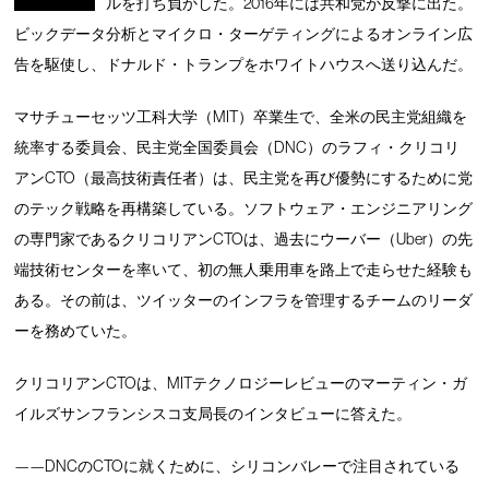
ルを打ち負かした。2016年には共和党が反撃に出た。
ビックデータ分析とマイクロ・ターゲティングによるオンライン広
告を駆使し、ドナルド・トランプをホワイトハウスへ送り込んだ。
マサチューセッツ工科大学（MIT）卒業生で、全米の民主党組織を
統率する委員会、民主党全国委員会（DNC）のラフィ・クリコリ
アンCTO（最高技術責任者）は、民主党を再び優勢にするために党
のテック戦略を再構築している。ソフトウェア・エンジニアリング
の専門家であるクリコリアンCTOは、過去にウーバー（Uber）の先
端技術センターを率いて、初の無人乗用車を路上で走らせた経験も
ある。その前は、ツイッターのインフラを管理するチームのリーダ
ーを務めていた。
クリコリアンCTOは、MITテクノロジーレビューのマーティン・ガ
イルズサンフランシスコ支局長のインタビューに答えた。
——DNCのCTOに就くために、シリコンバレーで注目されている