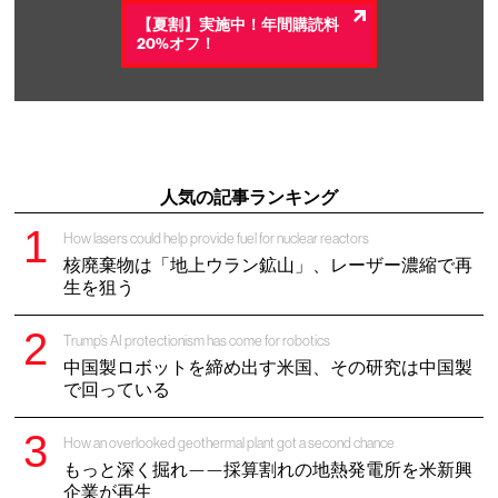
【夏割】実施中！年間購読料
20%オフ！
人気の記事ランキング
How lasers could help provide fuel for nuclear reactors
核廃棄物は「地上ウラン鉱山」、レーザー濃縮で再
生を狙う
Trump’s AI protectionism has come for robotics
中国製ロボットを締め出す米国、その研究は中国製
で回っている
How an overlooked geothermal plant got a second chance
もっと深く掘れ——採算割れの地熱発電所を米新興
企業が再生