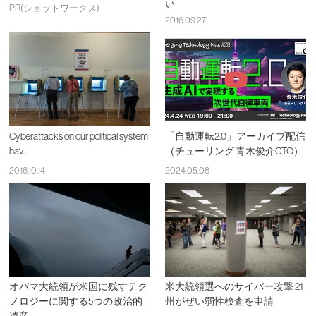
い
PR(ショットワークス)
2016.09.27
Cyberattacks on our political system
「自動運転2.0」アーカイブ配信
hav...
（チューリング 青木俊介CTO）
2016.10.14
2024.05.08
オバマ大統領が米国に残すテク
米大統領選へのサイバー攻撃 21
ノロジーに関する5つの政治的
州がぜい弱性検査を申請