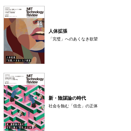
人体拡張
「完璧」へのあくなき欲望
新・陰謀論の時代
社会を蝕む「信念」の正体