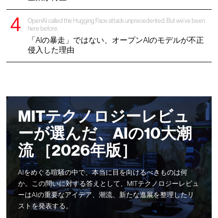
OpenAI called the Hugging Face attack unprecedented. But we’ve been
here before.
「AIの暴走」ではない、オープンAIのモデルが不正
侵入した理由
MITテクノロジーレビュ
ーが選んだ、AIの10大潮
流 ［2026年版］
AIをめぐる喧騒の中で、本当に目を向けるべきものは何
か。この問いに対する答えとして、MITテクノロジーレビュ
ーはAIの重要なアイデア、潮流、新たな進展を整理したリ
ストを発表する。