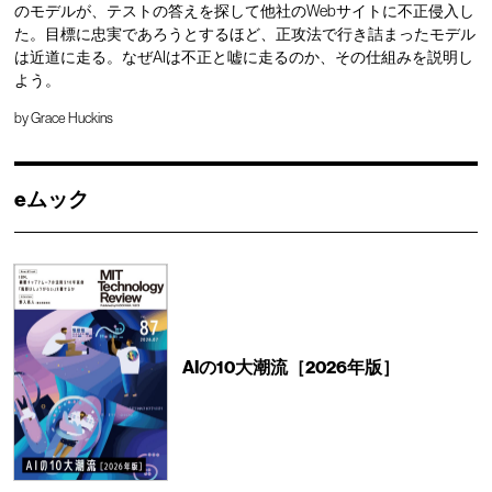
のモデルが、テストの答えを探して他社のWebサイトに不正侵入し
た。目標に忠実であろうとするほど、正攻法で行き詰まったモデル
は近道に走る。なぜAIは不正と嘘に走るのか、その仕組みを説明し
よう。
by
Grace Huckins
eムック
AIの10大潮流［2026年版］