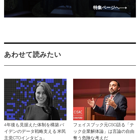
特集ページへ
あわせて読みたい
4年後も見据えた体制を構築 バ
フェイスブック元CSO語る「テ
イデンのデータ戦略支える 米民
ック企業解体論」は言論の自由
主党CTOインタビュ...
奪う危険な考えだ