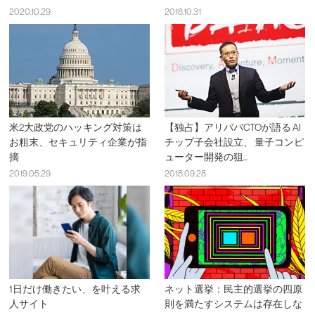
2020.10.29
2018.10.31
米2大政党のハッキング対策は
【独占】アリババCTOが語る AI
お粗末、セキュリティ企業が指
チップ子会社設立、 量子コンピ
摘
ューター開発の狙...
2019.05.29
2018.09.28
1日だけ働きたい、を叶える求
ネット選挙：民主的選挙の四原
人サイト
則を満たすシステムは存在しな