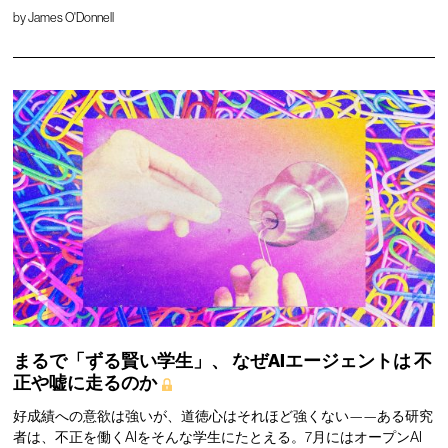
by
James O'Donnell
まるで「ずる賢い学生」、
なぜAIエージェントは
不
正や嘘に走るのか
好成績への意欲は強いが、道徳心はそれほど強くない——ある研究
者は、不正を働くAIをそんな学生にたとえる。7月にはオープンAI