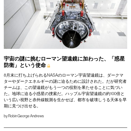
宇宙の謎に挑むローマン望遠鏡に加わった、「惑星
防衛」という使命
8月末に打ち上げられるNASAのローマン宇宙望遠鏡は、ダークマ
ターやダークエネルギーの謎に迫るために設計された。だが研究者
チームは、この望遠鏡がもう一つの役割を果たせることに気づい
た。地球に迫る小惑星の捜索だ。ハッブル宇宙望遠鏡の約100倍と
いう広い視野と赤外線観測を生かせば、都市を破壊しうる天体を早
期に見つけ出せる。
by
Robin George Andrews