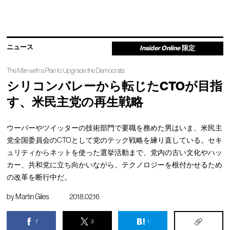
ニュース
Insider Online
限定
The Man with a Plan to Upgrade the Democrats
シリコンバレーから転じたCTOが目指
す、米民主党の再生戦略
ウーバーやツイッターの技術部門で要職を務めた男はいま、米民主
党全国委員会のCTOとして党のテック戦略を練り直している。セキ
ュリティからネットを使った選挙活動まで、党内の古い文化やハッ
カー、共和党に立ち向かいながら、テクノロジーを根付かせるため
の改革を断行中だ。
by
Martin Giles
2018.02.16
7
3
1