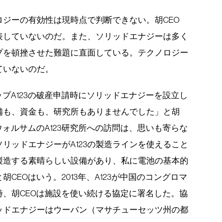
ジーの有効性は現時点で判断できない。胡CEO
表していないのだ。また、ソリッドエナジーは多く
プを頓挫させた難題に直面している。テクノロジー
ていないのだ。
ップA123の破産申請時にソリッドエナジーを設立し
備も、資金も、研究所もありませんでした」と胡
ウォルサムのA123研究所への訪問は、思いも寄らな
リッドエナジーがA123の製造ラインを使えること
を製造する素晴らしい設備があり、私に電池の基本的
CEOはいう。2013年、A123が中国のコングロマ
、胡CEOは施設を使い続ける協定に署名した。協
ッドエナジーはウーバン（マサチューセッツ州の都