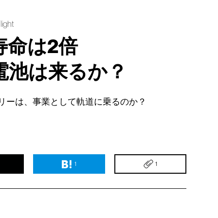
light
寿命は2倍
電池は来るか？
リーは、事業として軌道に乗るのか？
1
1