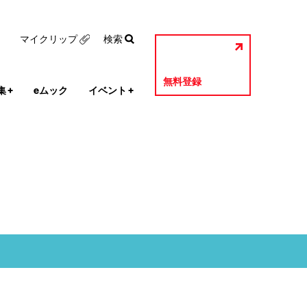
マイクリップ
検索
無料登録
集
+
eムック
イベント
+