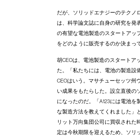
だが、ソリッドエナジーのテクノロ
は、科学論文誌に自身の研究を発
の有望な電池製造のスタートアッ
をどのように販売するのか決まっ
胡CEOは、電池製造のスタートア
た。「私たちには、電池の製造設
CEOはいう。マサチューセッツ州
い成果をもたらした。設立直後のソ
になったのだ。「A123には電池
な製造方法を教えてくれました」と胡
リット万向集団公司に買収された時
定は今秋期限を迎えるため、ソリ