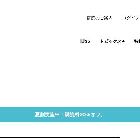
購読のご案内
ログイン
IU35
トピックス
+
特
夏割実施中！購読料20％オフ。