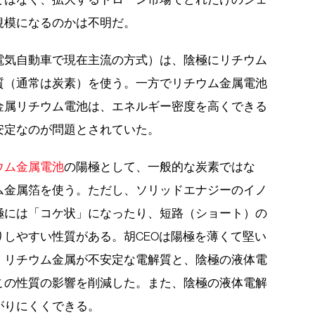
規模になるのかは不明だ。
電気自動車で現在主流の方式）は、陰極にリチウム
質（通常は炭素）を使う。一方でリチウム金属電池
金属リチウム電池は、エネルギー密度を高くできる
安定なのが問題とされていた。
ウム金属電池
の陽極として、一般的な炭素ではな
ム金属箔を使う。ただし、ソリッドエナジーのイノ
極には「コケ状」になったり、短路（ショート）の
しやすい性質がある。胡CEOは陽極を薄くて堅い
、リチウム金属が不安定な電解質と、陰極の液体電
この性質の影響を削減した。また、陰極の液体電解
がりにくくできる。