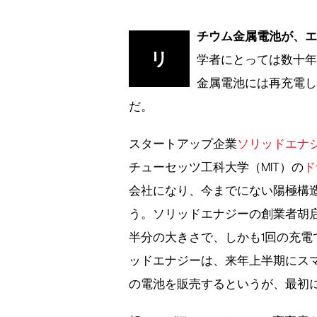
チウム金属電池が、
リ
学者にとっては数十
金属電池には再充電
だ。
スタートアップ企業
ソリッドエナ
チューセッツ工科大学（MIT）の
ド
会社になり、今までにない陽極構
う。ソリッドエナジーの創業者胡启超
半分の大きさで、しかも1回の充
ッドエナジーは、来年上半期にスマ
の電池を販売するというが、最初