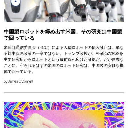
中国製ロボットを締め出す米国、その研究は中国製
で回っている
米連邦通信委員会（FCC）による人型ロボットの輸入禁止は、単な
る対中貿易政策の一章ではない。トランプ政権が、AI保護の対象を
主要研究所からロボットという最前線へ広げた証拠だ。だが皮肉な
ことに、守られるはずの米国のロボット研究は、中国製の安価な機
体で回っている。
by
James O'Donnell