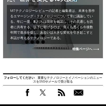
MITテクノロジーレビューの記者と編集者は、未来を形作
るエマージング・テクノロジーについて常に議論してい
る。年に一度、私たちは現状を確認し、その見通しを読
者に共有する。以下に挙げるのは、良くも悪くも今後数
年間で進歩を促し、あるいは大きな変化を引き起こすと
本誌が考えるテクノロジーである。
特集ページへ
フォローしてください
重要なテクノロジーとイノベーションのニュー
スをSNSやメールで受け取る
Facebook
Twitter
RSS
無料
会員