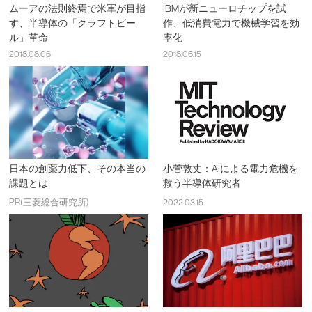
ムーアの法則終焉で米軍が目指
IBMが新ニューロチップを試
す、半導体の「クラフトビー
作、低消費電力で機械学習を効
ル」革命
率化
2018.08.06
2018.06.15
日本の創薬力低下、その本当の
小菅敦丈：AIによる電力危機を
課題とは
救う半導体研究者
PR(三菱総合研究所)
2022.03.15