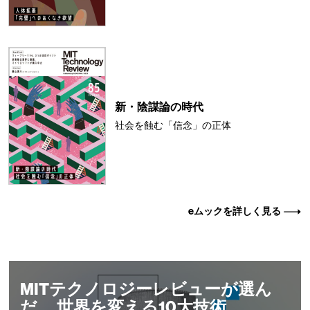
新・陰謀論の時代
社会を蝕む「信念」の正体
eムックを詳しく見る
MITテクノロジーレビューが選ん
だ、 世界を変える10大技術