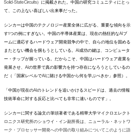
Solid-State Circuits）に掲載された。中国の研究コミュニティにとっ
て、この上ない喜ばしい出来事だった。
シンカーは中国のテクノロジー産業全体に広がる、重要な傾向を示
す1つの例にすぎない。中国の半導体産業は、現在の熱狂的なAIブ
ームに適応するハードウェア開発競争の中で、自らの地位を固める
またとない機会を掴もうとしている。AI成功の鍵は、コンピュータ
ー・チップが握っている。だからこそ、中国はハードウェア産業を
発展させ、AIの世界で真の影響力を持つ存在になろうとしているの
だ（「国家レベルでAIに賭ける中国から何を学ぶべきか」参照）。
「中国が現在のAIのトレンドを追いかけるスピードは、過去の情報
技術革命に対する反応と比べても非常に速いものです」。
シンカーに関する論文の筆頭著者である精華大学マイクロエレクト
ロニクス研究所のショウイ・イン副所長は、ニューラル・ネットワ
ーク・プロセッサー開発への中国の取り組みについてこのように語