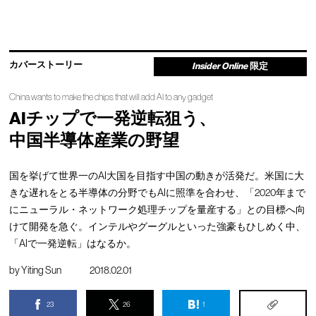
カバーストーリー
Insider Online
限定
China wants to make the chips that will add AI to any gadget
AIチップで一発逆転狙う、
中国半導体産業の野望
国を挙げて世界一のAI大国を目指す中国の動きが活発だ。米国に大
きな遅れをとる半導体の分野でもAIに照準を合わせ、「2020年まで
にニューラル・ネットワーク処理チップを量産する」との目標へ向
けて開発を急ぐ。インテルやグーグルといった強豪もひしめく中、
「AIで一発逆転」はなるか。
by
Yiting Sun
2018.02.01
23
26
1