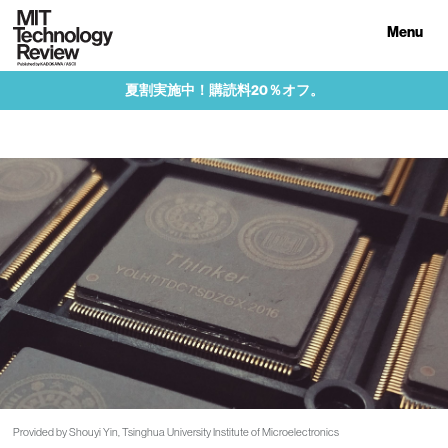
Menu
夏割実施中！購読料20％オフ。
Provided by Shouyi Yin, Tsinghua University Institute of Microelectronics