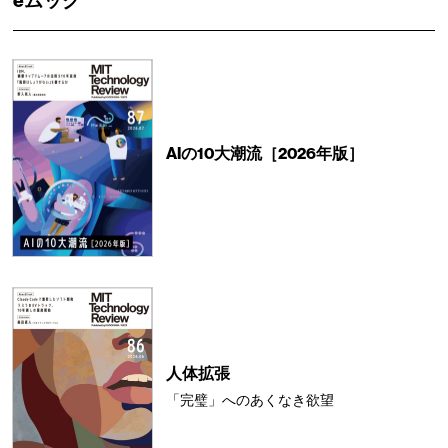
eムック
AIの10大潮流［2026年版］
人体拡張
「完璧」へのあくなき欲望