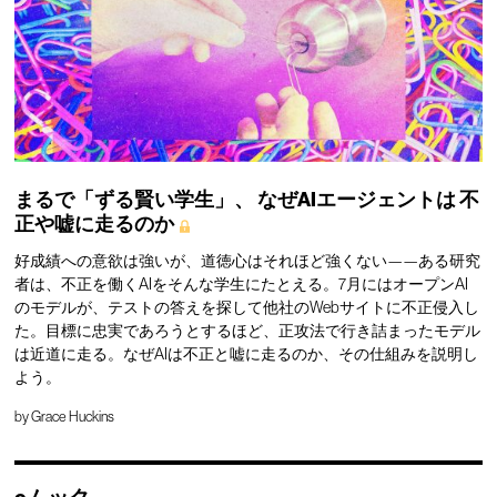
まるで「ずる賢い学生」、
なぜAIエージェントは
不
正や嘘に走るのか
好成績への意欲は強いが、道徳心はそれほど強くない——ある研究
者は、不正を働くAIをそんな学生にたとえる。7月にはオープンAI
のモデルが、テストの答えを探して他社のWebサイトに不正侵入し
た。目標に忠実であろうとするほど、正攻法で行き詰まったモデル
は近道に走る。なぜAIは不正と嘘に走るのか、その仕組みを説明し
よう。
by
Grace Huckins