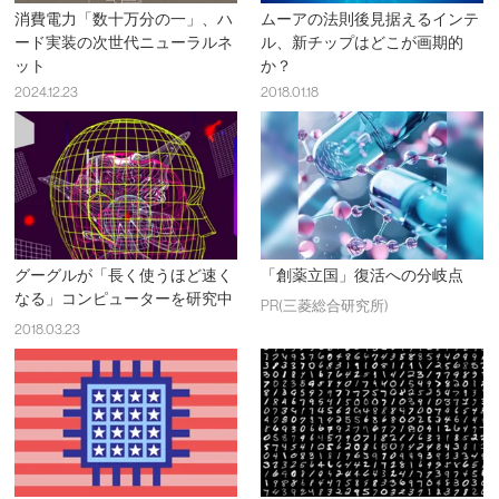
消費電力「数十万分の一」、ハ
ムーアの法則後見据えるインテ
ード実装の次世代ニューラルネ
ル、新チップはどこが画期的
ット
か？
2024.12.23
2018.01.18
グーグルが「長く使うほど速く
「創薬立国」復活への分岐点
なる」コンピューターを研究中
PR(三菱総合研究所)
2018.03.23