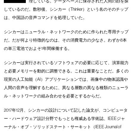
理している。データベースに保存された人間の顔を探
しているのだ。数秒後、シンカー（Thinker）という名のそのチップ
は、中国語の音声コマンドを処理していた。
シンカーはニューラル・ネットワークのために作られた専用チップ
だ。だが何より特徴的なのは、その消費電力の少なさ。わずか8本
の単三電池でおよそ1年間稼働する。
シンカーは実行されているソフトウェアの必要に応じて、演算能力
と必要メモリーを動的に調整できる。これは重要なことだ。多くの
現実の人工知能（AI）アプリケーションでは、画像中の物体認識や
人間の音声を理解するために、異なる層数の異なる種類のニューラ
ル・ネットワークの組み合わせを必要とするからだ。
2017年12月、シンカーの設計について記した論文が、コンピュータ
ー・ハードウェア設計分野でもっとも権威ある学術誌、IEEEジャ
ーナル・オブ・ソリッドステート・サーキット（IEEE Journal of