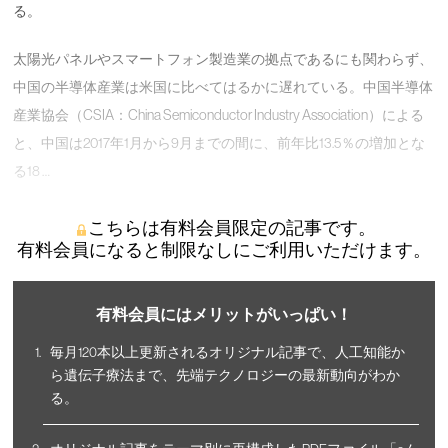
る。
太陽光パネルやスマートフォン製造業の拠点であるにも関わらず、
中国の半導体産業は米国に比べてはるかに遅れている。中国半導体
産業協会（CSIA：China Semiconductor Industry Association）による
と、中国は2017年1月から9月までの間に、前年比13.5％の増加とな
る18 …
こちらは有料会員限定の記事です。
有料会員になると制限なしにご利用いただけます。
有料会員にはメリットがいっぱい！
毎月120本以上更新されるオリジナル記事で、人工知能か
ら遺伝子療法まで、先端テクノロジーの最新動向がわか
る。