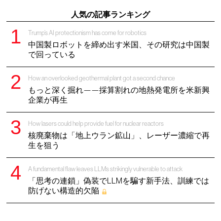
人気の記事ランキング
Trump’s AI protectionism has come for robotics
中国製ロボットを締め出す米国、その研究は中国製
で回っている
How an overlooked geothermal plant got a second chance
もっと深く掘れ——採算割れの地熱発電所を米新興
企業が再生
How lasers could help provide fuel for nuclear reactors
核廃棄物は「地上ウラン鉱山」、レーザー濃縮で再
生を狙う
A fundamental flaw leaves LLMs strikingly vulnerable to attack
「思考の連鎖」偽装でLLMを騙す新手法、訓練では
防げない構造的欠陥