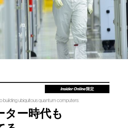
Insider Online
限定
 to building ubiquitous quantum computers
ーター時代も