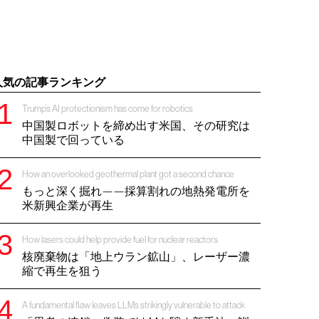
人気の記事ランキング
Trump’s AI protectionism has come for robotics
中国製ロボットを締め出す米国、その研究は
中国製で回っている
How an overlooked geothermal plant got a second chance
もっと深く掘れ——採算割れの地熱発電所を
米新興企業が再生
How lasers could help provide fuel for nuclear reactors
核廃棄物は「地上ウラン鉱山」、レーザー濃
縮で再生を狙う
A fundamental flaw leaves LLMs strikingly vulnerable to attack