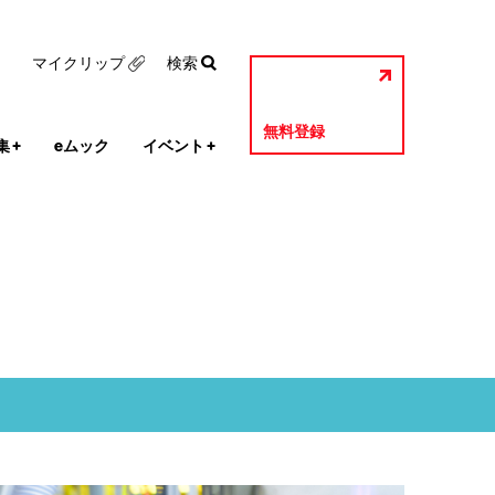
マイクリップ
検索
無料登録
集
+
eムック
イベント
+