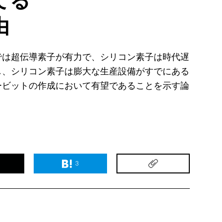
てる
由
では超伝導素子が有力で、シリコン素子は時代遅
し、シリコン素子は膨大な生産設備がすでにある
ービットの作成において有望であることを示す論
3