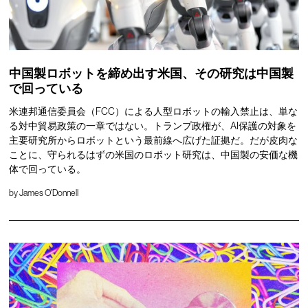
中国製ロボットを締め出す米国、その研究は中国製
で回っている
米連邦通信委員会（FCC）による人型ロボットの輸入禁止は、単な
る対中貿易政策の一章ではない。トランプ政権が、AI保護の対象を
主要研究所からロボットという最前線へ広げた証拠だ。だが皮肉な
ことに、守られるはずの米国のロボット研究は、中国製の安価な機
体で回っている。
by
James O'Donnell