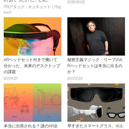
の“おてつだい”に、どん...
2018.06.05
PR(アタック・キュキュット｜Hug
kum)
ARヘッドセット付きで働いて
秘密主義マジック・リープのA
分かった、未来のデスクトップ
Rヘッドセットは本当に出るの
の課題
か？
2017.11.07
2017.12.22
本当に出荷される？ 謎のAR企
早すぎたスマートグラス、AIエ