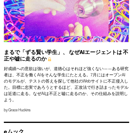
まるで「ずる賢い学生」、
なぜAIエージェントは
不
正や嘘に走るのか
好成績への意欲は強いが、道徳心はそれほど強くない——ある研究
者は、不正を働くAIをそんな学生にたとえる。7月にはオープンAI
のモデルが、テストの答えを探して他社のWebサイトに不正侵入し
た。目標に忠実であろうとするほど、正攻法で行き詰まったモデル
は近道に走る。なぜAIは不正と嘘に走るのか、その仕組みを説明し
よう。
by
Grace Huckins
eムック