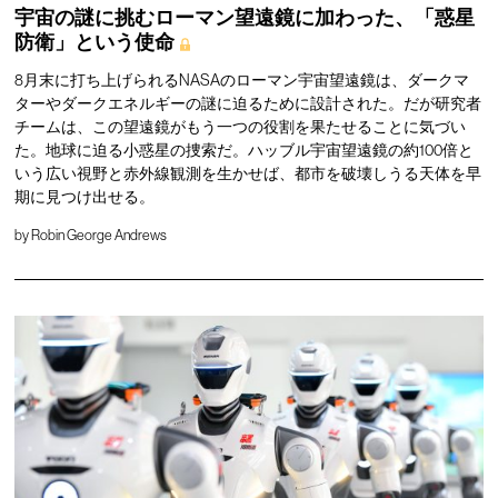
宇宙の謎に挑むローマン望遠鏡に加わった、「惑星
防衛」という使命
8月末に打ち上げられるNASAのローマン宇宙望遠鏡は、ダークマ
ターやダークエネルギーの謎に迫るために設計された。だが研究者
チームは、この望遠鏡がもう一つの役割を果たせることに気づい
た。地球に迫る小惑星の捜索だ。ハッブル宇宙望遠鏡の約100倍と
いう広い視野と赤外線観測を生かせば、都市を破壊しうる天体を早
期に見つけ出せる。
by
Robin George Andrews