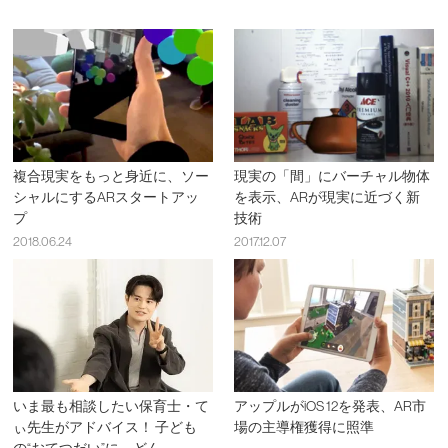
複合現実をもっと身近に、ソー
現実の「間」にバーチャル物体
シャルにするARスタートアッ
を表示、ARが現実に近づく新
プ
技術
2018.06.24
2017.12.07
いま最も相談したい保育士・て
アップルがiOS 12を発表、AR市
ぃ先生がアドバイス！ 子ども
場の主導権獲得に照準