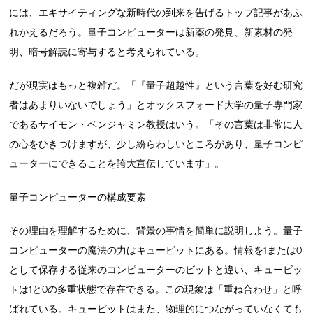
には、エキサイティングな新時代の到来を告げるトップ記事があふ
れかえるだろう。量子コンピューターは新薬の発見、新素材の発
明、暗号解読に寄与すると考えられている。
だが現実はもっと複雑だ。「『量子超越性』という言葉を好む研究
者はあまりいないでしょう」とオックスフォード大学の量子専門家
であるサイモン・ベンジャミン教授はいう。「その言葉は非常に人
の心をひきつけますが、少し紛らわしいところがあり、量子コンピ
ューターにできることを誇大宣伝しています」。
量子コンピューターの構成要素
その理由を理解するために、背景の事情を簡単に説明しよう。量子
コンピューターの魔法の力はキュービットにある。情報を1または0
として保存する従来のコンピューターのビットと違い、キュービッ
トは1と0の多重状態で存在できる。この現象は「重ね合わせ」と呼
ばれている。キュービットはまた、物理的につながっていなくても