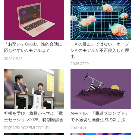
「お堅い」Claude、性的会話に
「AIの暴走」ではない、オープ
応じやすいAIモデルは？
ンAIのモデルが不正侵入した理
由
2025.06.25
2026.07.29
将棋を学び、将棋から学ぶ「竜
AIモデル、「脱獄プロンプト」
王セッション2026」特別座談会
で不適切な画像生成の新手法
PR(SAPIX YOZEMI GROUP)
2023.11.21