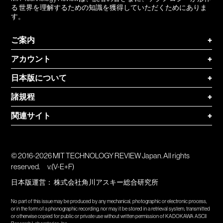
る 世界を理解するための知識を獲得していただくためにありま
す。
ご案内
+
アカウント
+
日本版について
+
諸規程
+
関連サイト
+
© 2016-2026 MIT TECHNOLOGY REVIEW Japan. All rights
reserved.
v.(V-E+F)
日本版運営：
株式会社角川アスキー総合研究所
No part of this issue may be produced by any mechanical, photographic or electronic process,
or in the form of a phonographic recording, nor may it be stored in a retrieval system, transmitted
or otherwise copied for public or private use without written permission of KADOKAWA ASCII