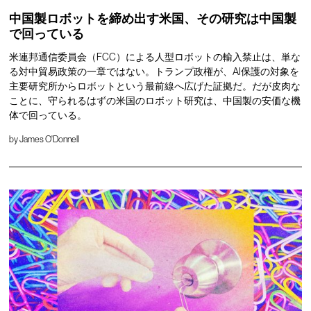
中国製ロボットを締め出す米国、その研究は中国製
で回っている
米連邦通信委員会（FCC）による人型ロボットの輸入禁止は、単な
る対中貿易政策の一章ではない。トランプ政権が、AI保護の対象を
主要研究所からロボットという最前線へ広げた証拠だ。だが皮肉な
ことに、守られるはずの米国のロボット研究は、中国製の安価な機
体で回っている。
by
James O'Donnell