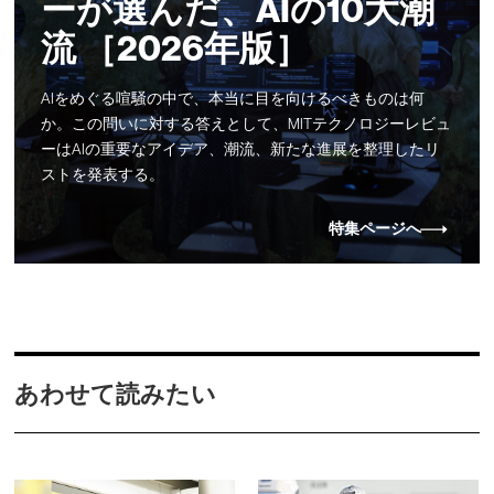
ーが選んだ、AIの10大潮
流 ［2026年版］
AIをめぐる喧騒の中で、本当に目を向けるべきものは何
か。この問いに対する答えとして、MITテクノロジーレビュ
ーはAIの重要なアイデア、潮流、新たな進展を整理したリ
ストを発表する。
特集ページへ
あわせて読みたい