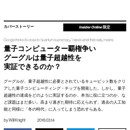
カバーストーリー
Insider Online
限定
Google thinks it’s close to “quantum supremacy.” Here’s what that really means.
量子コンピューター覇権争い
グーグルは量子超越性を
実証できるのか？
グーグルが、量子超越性に必要とされているキュービット数をクリ
アした量子コンピューティング・チップを開発した。しかし、量子
超越性の達成をどのように実証するのか、本当に役に立つのか、な
ど課題はまだ多い。高まり過ぎた期待に応えられず、過去の人工知
能と同様に「冬の時代」に入ってしまう恐れすらある。
by
Will Knight
2018.03.14