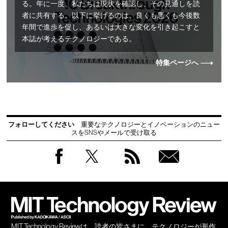
る。年に一度、私たちは現状を確認し、その見通しを読
者に共有する。以下に挙げるのは、良くも悪くも今後数
年間で進歩を促し、あるいは大きな変化を引き起こすと
本誌が考えるテクノロジーである。
特集ページへ
フォローしてください
重要なテクノロジーとイノベーションのニュー
スをSNSやメールで受け取る
Facebook
Twitter
RSS
無料
会員
登録
MIT Technology Reviewは、読者の皆さまに、テクノロジーが形作