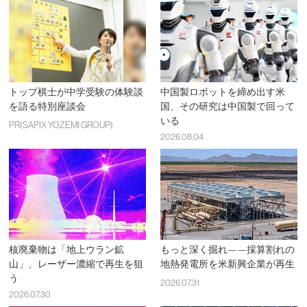
トップ棋士が中学受験の体験談
中国製ロボットを締め出す米
を語る特別座談会
国、その研究は中国製で回って
いる
PR(SAPIX YOZEMI GROUP)
2026.08.04
核廃棄物は「地上ウラン鉱
もっと深く掘れ——採算割れの
山」、レーザー濃縮で再生を狙
地熱発電所を米新興企業が再生
う
2026.07.31
2026.07.30