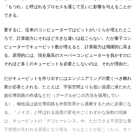
「もつれ」と呼ばれるプロセスを通じて互いに影響を与えることが
できる。
要するに、従来のコンピューターではビットがいくらか増えたとこ
ろで、計算能力にそれほど大きな違いは起こらない。だが量子コン
ピューターでキュービット数が増えると、計算能力は飛躍的に高ま
る。原理的には、現在最高のスーパーコンピューターを負かすのに
それほど多くのキュービットを必要としないのは、それが理由だ。
だがキュービットを作り出すにはエンジニアリングの驚くべき離れ
業が必要とされる。たとえば、宇宙空間よりも低い温度に保たれた
超伝導回路の作成などだ （グーグルがこの方法を採用してい
る）。極低温は超伝導回路を外部世界から遮断するために必要にな
る。「ノイズ」と呼ばれる温度の変化やごくわずかな振動の現象
は、キュービットの「デコヒーレンス」や、ただでさえ不安定な量
子状態が失われる原因となり得る。そんなことが起こったら、すぐ