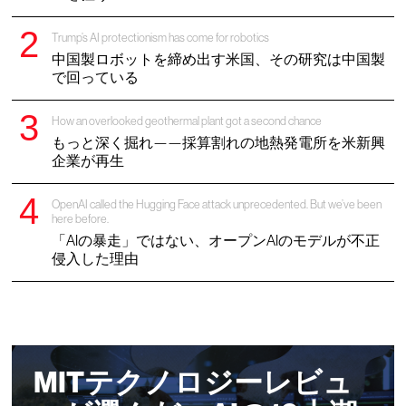
Trump’s AI protectionism has come for robotics
中国製ロボットを締め出す米国、その研究は中国製
で回っている
How an overlooked geothermal plant got a second chance
もっと深く掘れ——採算割れの地熱発電所を米新興
企業が再生
OpenAI called the Hugging Face attack unprecedented. But we’ve been
here before.
「AIの暴走」ではない、オープンAIのモデルが不正
侵入した理由
MITテクノロジーレビュ