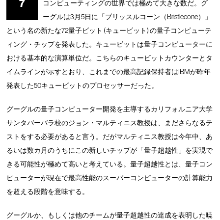
7
コンピューティングの世界では極めて大きな数だ。グ
ーグルは3月5日に「ブリッスルコーン（Bristlecone）」
という名の新たな72量子ビット (キュービット) の量子コンピューテ
ィング・チップを発表した。キュービットは量子コンピューターに
おける基本的な演算単位だ。こちらのキュービットカウンターとタ
イムラインが示すとおり、これまでの最高記録保持者はIBMが昨年
発表した50キュービットのプロセッサーだった。
グーグルの量子コンピューター開発を主導するカリフォルニア大学
サンタバーバラ校のジョン・マルティニス教授は、まださらなるテ
ストをする必要があると言う。だがマルティニス教授は今年中、あ
るいは数カ月のうちにこの新しいチップが「量子超越性」を実現で
きる可能性が極めて高いと考えている。量子超越性とは、量子コン
ピューターが現在で最高性能のスーパーコンピューターの計算能力
を超える段階を意味する。
グーグルか、もしくは他のチームが量子超越性の達成を表明した暁