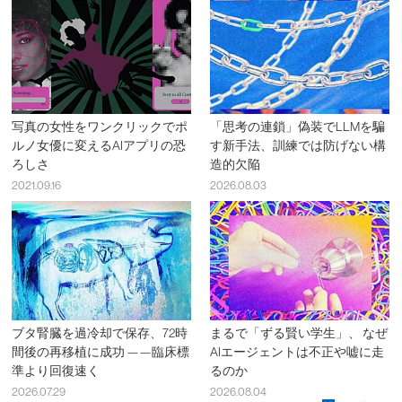
写真の女性をワンクリックでポ
「思考の連鎖」偽装でLLMを騙
ルノ女優に変えるAIアプリの恐
す新手法、訓練では防げない構
ろしさ
造的欠陥
2021.09.16
2026.08.03
ブタ腎臓を過冷却で保存、72時
まるで「ずる賢い学生」、 なぜ
間後の再移植に成功 ——臨床標
AIエージェントは不正や嘘に走
準より回復速く
るのか
2026.07.29
2026.08.04