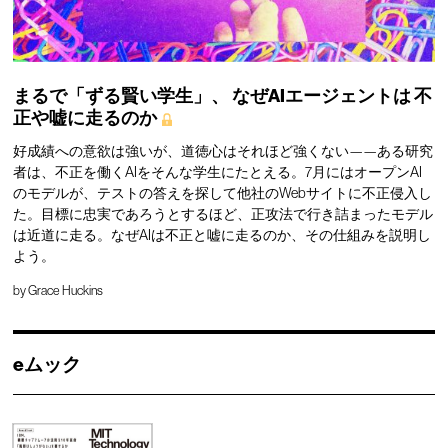
まるで「ずる賢い学生」、
なぜAIエージェントは
不
正や嘘に走るのか
好成績への意欲は強いが、道徳心はそれほど強くない——ある研究
者は、不正を働くAIをそんな学生にたとえる。7月にはオープンAI
のモデルが、テストの答えを探して他社のWebサイトに不正侵入し
た。目標に忠実であろうとするほど、正攻法で行き詰まったモデル
は近道に走る。なぜAIは不正と嘘に走るのか、その仕組みを説明し
よう。
by
Grace Huckins
eムック