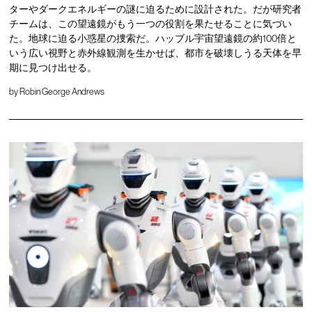
ターやダークエネルギーの謎に迫るために設計された。だが研究者
チームは、この望遠鏡がもう一つの役割を果たせることに気づい
た。地球に迫る小惑星の捜索だ。ハッブル宇宙望遠鏡の約100倍と
いう広い視野と赤外線観測を生かせば、都市を破壊しうる天体を早
期に見つけ出せる。
by
Robin George Andrews